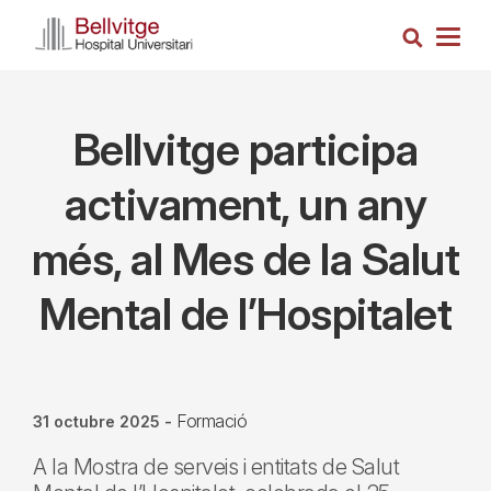
Vés
Cerca
al
Togg
contingut
navig
Bellvitge participa
activament, un any
més, al Mes de la Salut
Mental de l’Hospitalet
Formació
31 octubre 2025
-
A la Mostra de serveis i entitats de Salut