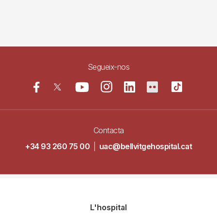
Segueix-nos
Contacta
+34 93 260 75 00
|
uac@bellvitgehospital.cat
Navegació
L'hospital