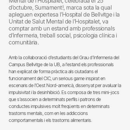
Mental de l’Hospitalet, celebrada el 25
d’octubre, Sumament!, marca sota la qual
apleguen expertesa l’Hospital de Bellvitge i la
Unitat de Salut Mental de l’Hospitalet, va
comptar amb un estand amb professionals
d’infermeria, treball social, psicologia clínica i
comunitària.
Amb la col·laboració d’estudiants del Grau d’Infermeria del
Campus Bellvitge de la UB, a l’estand els professionals
han explicat de forma pràctica als ciutadans el
funcionament del CIC, un serious game inspirat en
escenaris de l’Oest Nord-americà, dissenyat per avaluar la
impulsivitat i la desinhibició. Es composa de tres mini-jocs
que s’associen a determinats perfils i patrons de
conductes impulsives molt freqüents en determinats
trastorns mentals, com en les addiccions
comportamentals i els trastorns alimentaris.