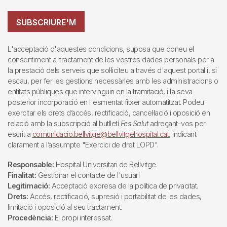
SUBSCRIURE'M
L'acceptació d'aquestes condicions, suposa que doneu el
consentiment al tractament de les vostres dades personals per a
la prestació dels serveis que sol·liciteu a través d'aquest portal i, si
escau, per fer les gestions necessàries amb les administracions o
entitats públiques que intervinguin en la tramitació, i la seva
posterior incorporació en l'esmentat fitxer automatitzat. Podeu
exercitar els drets d’accés, rectificació, cancel·lació i oposició en
relació amb la subscripció al butlletí
Fes Salut
adreçant-vos per
escrit a
comunicacio.bellvitge@bellvitgehospital.cat
, indicant
clarament a l’assumpte "Exercici de dret LOPD".
Responsable:
Hospital Universitari de Bellvitge.
Finalitat:
Gestionar el contacte de l'usuari
Legitimació:
Acceptació expresa de la política de privacitat.
Drets:
Accés, rectificació, supresió i portabilitat de les dades,
limitació i oposició al seu tractament.
Procedència:
El propi interessat.