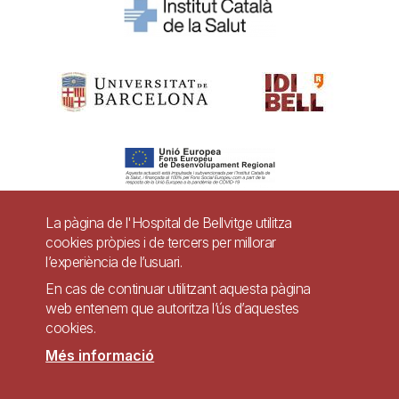
La pàgina de l'Hospital de Bellvitge utilitza
cookies pròpies i de tercers per millorar
Pie
l’experiència de l’usuari.
Contacte
de
En cas de continuar utilitzant aquesta pàgina
Accessibilitat
Avís legal
Ajuda
web entenem que autoritza l’ús d’aquestes
página
cookies.
Política de Privacitat de Sistemes de Vigilància
Mapa web
Més informació
Imagen