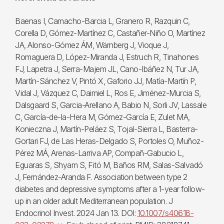
Baenas I, Camacho-Barcia L, Granero R, Razquin C,
Corella D, Gómez-Martínez C, Castañer-Niño O, Martínez
JA, Alonso-Gómez ÁM, Wärnberg J, Vioque J,
Romaguera D, López-Miranda J, Estruch R, Tinahones
FJ, Lapetra J, Serra-Majem JL, Cano-Ibáñez N, Tur JA,
Martín-Sánchez V, Pintó X, Gaforio JJ, Matía-Martín P,
Vidal J, Vázquez C, Daimiel L, Ros E, Jiménez-Murcia S,
Dalsgaard S, Garcia-Arellano A, Babio N, Sorli JV, Lassale
C, García-de-la-Hera M, Gómez-García E, Zulet MA,
Konieczna J, Martín-Peláez S, Tojal-Sierra L, Basterra-
Gortari FJ, de Las Heras-Delgado S, Portoles O, Muñoz-
Pérez MÁ, Arenas-Larriva AP, Compañ-Gabucio L,
Eguaras S, Shyam S, Fitó M, Baños RM, Salas-Salvadó
J, Fernández-Aranda F. Association between type 2
diabetes and depressive symptoms after a 1-year follow-
up in an older adult Mediterranean population. J
Endocrinol Invest. 2024 Jan 13. DOI:
10.1007/s40618-