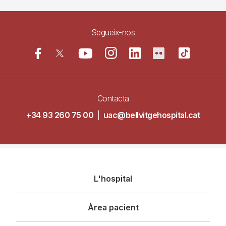
Segueix-nos
Contacta
+34 93 260 75 00
|
uac@bellvitgehospital.cat
Navegació
L'hospital
principal
Àrea pacient