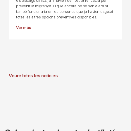
els assaigs clínics ja n’havien demostrat l’eficàcia per
prevenir la migranya. El que encara no se sabia era si
també funcionaria en les persones que ja havien esgotat
totes les altres opcions preventives disponibles.
Ver más
Veure totes les notícies