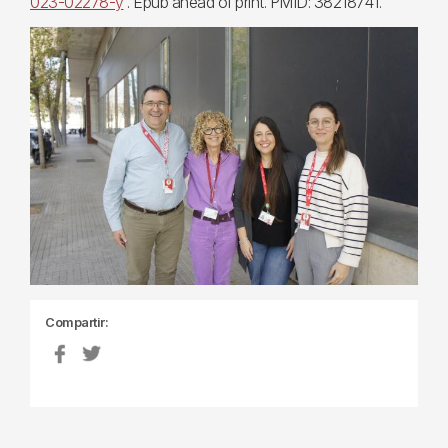
023-02278-y
. Epub ahead of print. PMID: 38218741.
Compartir: