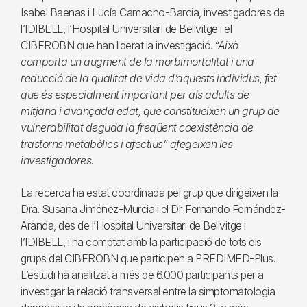
Isabel Baenas i Lucía Camacho-Barcia, investigadores de
l’IDIBELL, l’Hospital Universitari de Bellvitge i el
CIBEROBN que han liderat la investigació.
“Això
comporta un augment de la morbimortalitat i una
reducció de la qualitat de vida d’aquests individus, fet
que és especialment important per als adults de
mitjana i avançada edat, que constitueixen un grup de
vulnerabilitat deguda la freqüent coexistència de
trastorns metabòlics i afectius” afegeixen les
investigadores.
La recerca ha estat coordinada pel grup que dirigeixen la
Dra. Susana Jiménez-Murcia i el Dr. Fernando Fernández-
Aranda, des de l’Hospital Universitari de Bellvitge i
l’IDIBELL, i ha comptat amb la participació de tots els
grups del CIBEROBN que participen a PREDIMED-Plus.
L’estudi ha analitzat a més de 6.000 participants per a
investigar la relació transversal entre la simptomatologia