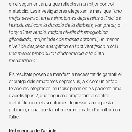
en el seguiment anual que reflectissin un pitjor control
metabòlic. Les investigadores afegeixen, a més, que
“una
major severitat en els símptomes depressius a l’inici de
l’estudi, així com la duració de la diabetis, van predir, a
l’any d’intervenció, majors nivells d’hemoglobina
glicosilada, major índex de massa corporal, un menor
nivell de despesa energètica en l’activitat física d’oci i
una menor probabilitat d’adherència a la dieta
mediterrània”.
Els resultats posen de manifest la necessitat de garantir el
cribratge dels símptomes depressius, així com un enfoc
terapèutic integrador i multidisciplinari en els pacients amb
diabetis tipus 2, que tingui en compte tant el control
metabòlic com els símptomes depressius en aquesta
població, donat que la millora simptomàtic d’un influirà en
l’altre.
Referència de l’article