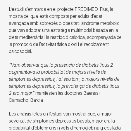
L’estudi s’emmarca en el projecte PREDIMED-Plus, la
mostra del qual està composta per adults d’edat
avançada amb sobrepès o obesitat i síndrome metabòlic
que van adoptar una estratègia multimodal basada en la
dieta mediterrània i la restricció calòrica, acompanyada de
la promoció de l’activitat física d’oci i el recolzament
psicosocial.
“Vam observar que la presència de diabetis tipus 2
augmentava la probabilitat de majors nivells de
símptomes depressius, i al seu torn, a majors nivells de
símptomes depressius, la prevalença de diabetis tipus
2 era major”
manifesten les doctores Baenas i
Camacho-Barcia.
Les anàlisis fetes en l’estudi van mostrar que, a major
severitat de símptomes depressius basals, major era la
probabilitat d’obtenir uns nivells d’hemoglobina glicosilada