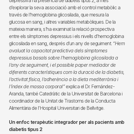
depressiva i la presència de diabetis tipus 2, a més
d’explorar la seva associació amb el control metabòlic a
través de l’hemoglobina glicosilada, que mesura la
glucosa en sang, i altres variables metabòliques. De la
mateixa manera, s’ha examinat la relació prospectiva
entre els símptomes depressius i els nivells d’hemoglobina
glicosilada en sang, després d’un any de seguiment.
“Hem
avaluat la capacitat predictiva dels símptomes
depressius basals sobre l’hemoglobina glicosilada a
l’any de seguiment, i el possible paper mediador de
diferents característiques com la duració de la diabetis,
l’activitat física, l’adherència a la dieta mediterrània i
l’índex de massa corporal”
explica el Dr. Fernández-
Aranda, també Catedràtic de la Universitat de Barcelona i
coordinador de la Unitat de Trastorns de la Conducta
Alimentària de l’Hospital Universitari de Bellvitge.
Un enfoc terapèutic integrador per als pacients amb
diabetis tipus 2