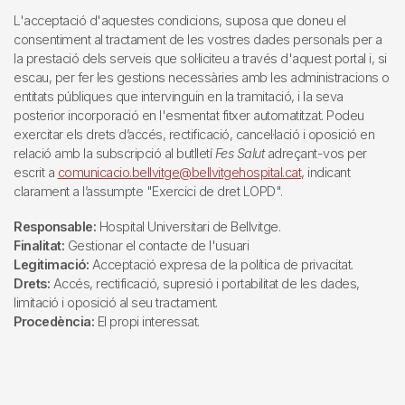
L'acceptació d'aquestes condicions, suposa que doneu el
consentiment al tractament de les vostres dades personals per a
la prestació dels serveis que sol·liciteu a través d'aquest portal i, si
escau, per fer les gestions necessàries amb les administracions o
entitats públiques que intervinguin en la tramitació, i la seva
posterior incorporació en l'esmentat fitxer automatitzat. Podeu
exercitar els drets d’accés, rectificació, cancel·lació i oposició en
relació amb la subscripció al butlletí
Fes Salut
adreçant-vos per
escrit a
comunicacio.bellvitge@bellvitgehospital.cat
, indicant
clarament a l’assumpte "Exercici de dret LOPD".
Responsable:
Hospital Universitari de Bellvitge.
Finalitat:
Gestionar el contacte de l'usuari
Legitimació:
Acceptació expresa de la política de privacitat.
Drets:
Accés, rectificació, supresió i portabilitat de les dades,
limitació i oposició al seu tractament.
Procedència:
El propi interessat.