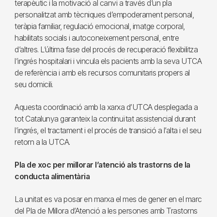
terapèutic i la motivació al canvi a través d’un pla
personalitzat amb tècniques d’empoderament personal,
teràpia familiar, regulació emocional, imatge corporal,
habilitats socials i autoconeixement personal, entre
d’altres. L’última fase del procés de recuperació flexibilitza
l’ingrés hospitalari i vincula els pacients amb la seva UTCA
de referència i amb els recursos comunitaris propers al
seu domicili.
Aquesta coordinació amb la xarxa d’UTCA desplegada a
tot Catalunya garanteix la continuïtat assistencial durant
l’ingrés, el tractament i el procés de transició a l’alta i el seu
retorn a la UTCA.
Pla de xoc per millorar l’atenció als trastorns de la
conducta alimentària
La unitat es va posar en marxa el mes de gener en el marc
del Pla de Millora d’Atenció a les persones amb Trastorns