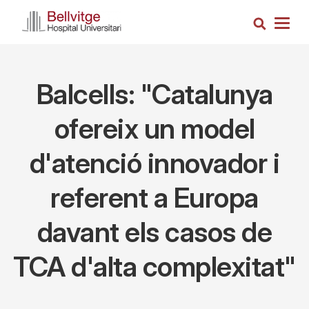
Vés
Cerca
al
Togg
contingut
navig
Balcells: "Catalunya
ofereix un model
d'atenció innovador i
referent a Europa
davant els casos de
TCA d'alta complexitat"