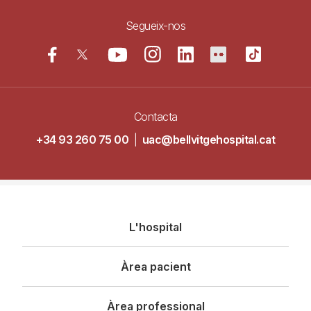
Segueix-nos
Contacta
+34 93 260 75 00
|
uac@bellvitgehospital.cat
Navegació
L'hospital
principal
Àrea pacient
Àrea professional