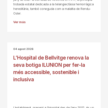
trobada estatal dedicada a la telangiectàsia hemorràgica
hereditària, també coneguda com a malaltia de Rendu-
Osler.
Ver más
04 agost 2026
L’Hospital de Bellvitge renova la
seva botiga ILUNION per fer-la
més accessible, sostenible i
inclusiva
L’establiment, present a l’Hospital des de l’any 2002, és un