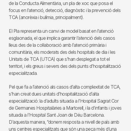
de la Conducta Alimentària, un pla de xoc que posa el
focus en l’atenció, detecció, diagnòstic i la prevenció dels
TCA (anorèxia i bulímia, principalment).
El Pla representa un canvi de model basat en l’atenció
esglaonada, el que implica garantir l’atenció dels casos
lleus des de la col·laboració amb l’atenció primària i
comunitària, els moderats des dels hospitals de dia i les
Unitats de TCA (UTCA) que s’han desplegat a tot el
territori, i els greus i severs des dels punts d’hospitalització
especialitzada.
Pel que fa a l’atenció als casos d’alta complexitat de TCA,
s’han creat dues unitats d’hospitalització d’alta
especialització: la d’adults situada a l’Hospital Sagrat Cor
de Germanes Hospitalàries a Martorell, i la d’infants i joves
situada a l’Hospital Sant Joan de Déu Barcelona.
D’aquesta manera, “donem resposta a nivell de país amb
uns centres especialitzats que són una peça més d’una