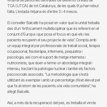
vintena de persones derivades de diferents Unitats de
TCA (UTCA) de tot Catalunya, de les quals 9 ja han rebut
l’alta. L’estada mitjana és d’entre 3 i 4 mesos.
El conseller Balcells ha posat en valor que la unitat treballa
des d’un “enfocament multidisciplinar que és referent en el
conjunt d’Europa i que posa el focus en què els i les
pacients recuperin el seu projecte de vida”. Compta amb
un equip integrat per professionals de treball social, teràpia
ocupacional, fisioteràpia, infermeria, psiquiatria i
psicologia, així com el suport de metge internista i
nutricionista, que duen a terme un abordatge integral i
intensiu, tractant la patologia nuclear i també els factors
psicosocials associats. “La metodologia que s’està
utilitzant és exemplar i amb un percentatge d’èxit elevat pel
que fa al retorn de les pacients a la vida comunitària”, ha
afegit Balcells.
Així, a més de la recuperació del pes, es treballa el vincle