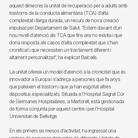
aquest dimecres la unitat de recuperació per a adults amb
trastorns de la conducta alimentària (TCA) d’alta
complexitat i llarga durada, un recurs de nova creació
impulsat pel Departament de Salut. “Estem davant d’un
nou nivell d’atenció als TCA que fins ara no existia i que
dona resposta als casos d’alta complexitat que s’han
cronificat i que necessiten un tractament diferent i
altament personalitzat”, ha explicat Balcells.
La unitat ofereix un model d’atenció a la cronicitat que és
innovador a Europa i s’adreça a persones que fa anys
que pateixen el trastorn i que ja han esgotat altres
dispositius especialitzats. Situada a l’Hospital Sagrat Cor
de Germanes Hospitalàries, a Martorell, està gestionada
de forma conjunta per aquest centre i per l’Hospital
Universitari de Bellvitge.
En els primers sis mesos d’activitat, ha ingressat una