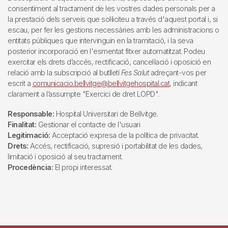
consentiment al tractament de les vostres dades personals per a
la prestació dels serveis que sol·liciteu a través d'aquest portal i, si
escau, per fer les gestions necessàries amb les administracions o
entitats públiques que intervinguin en la tramitació, i la seva
posterior incorporació en l'esmentat fitxer automatitzat. Podeu
exercitar els drets d’accés, rectificació, cancel·lació i oposició en
relació amb la subscripció al butlletí
Fes Salut
adreçant-vos per
escrit a
comunicacio.bellvitge@bellvitgehospital.cat
, indicant
clarament a l’assumpte "Exercici de dret LOPD".
Responsable:
Hospital Universitari de Bellvitge.
Finalitat:
Gestionar el contacte de l'usuari
Legitimació:
Acceptació expresa de la política de privacitat.
Drets:
Accés, rectificació, supresió i portabilitat de les dades,
limitació i oposició al seu tractament.
Procedència:
El propi interessat.