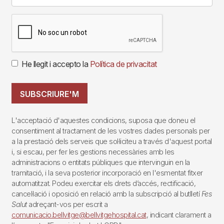
He llegit i accepto la
Política de privacitat
SUBSCRIURE'M
L'acceptació d'aquestes condicions, suposa que doneu el
consentiment al tractament de les vostres dades personals per
a la prestació dels serveis que sol·liciteu a través d'aquest portal
i, si escau, per fer les gestions necessàries amb les
administracions o entitats públiques que intervinguin en la
tramitació, i la seva posterior incorporació en l'esmentat fitxer
automatitzat. Podeu exercitar els drets d’accés, rectificació,
cancel·lació i oposició en relació amb la subscripció al butlletí
Fes
Salut
adreçant-vos per escrit a
comunicacio.bellvitge@bellvitgehospital.cat
, indicant clarament a