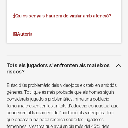
Quins senyals haurem de vigilar amb atenció?
Autoria
Tots els jugadors s'enfronten als mateixos
riscos?
El risc d'ús problemàtic dels videojocs existeix en ambdós
gèneres. Tot i que és més probable que els homes siguin
considerats jugadors problemàtics, hi ha una població
femenina creixent en les unitats d'addicció conductual que
acudeixen al tractament de l'addicció als videojocs. Tot i
que encara hi ha poca recerca sobre les jugadores
femenines, s'estima que avui en dia més del 45% dels