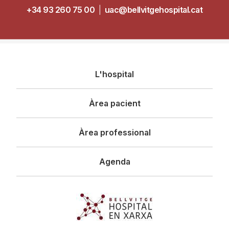
+34 93 260 75 00
|
uac@bellvitgehospital.cat
Navegació
L'hospital
principal
Àrea pacient
Àrea professional
Agenda
Imagen