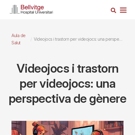
Vés
Cerca
al
Togg
contingut
navig
Aula de
Videojocs i trastorn per videojocs: una perspectiva de gènere
Salut
Videojocs i trastorn
per videojocs: una
perspectiva de gènere
Imagen