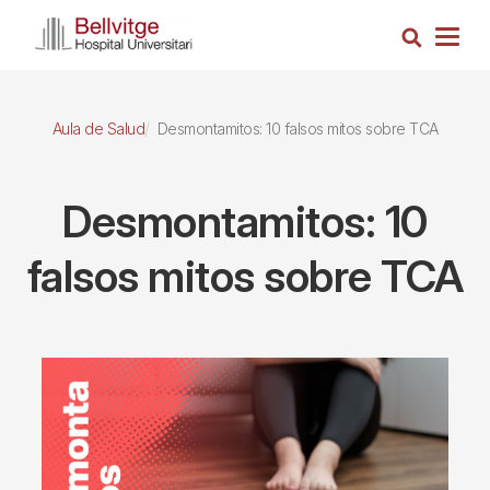
Pasar
Busca
al
Togg
contenido
navig
principal
Aula de Salud
Desmontamitos: 10 falsos mitos sobre TCA
Desmontamitos: 10
falsos mitos sobre TCA
Imagen