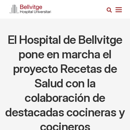
Pasar
Busca
al
Togg
contenido
navig
principal
El Hospital de Bellvitge
pone en marcha el
proyecto Recetas de
Salud con la
colaboración de
destacadas cocineras y
cocineros