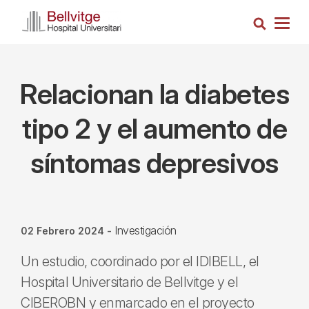
Pasar
Busca
al
Togg
contenido
navig
principal
Relacionan la diabetes
tipo 2 y el aumento de
síntomas depresivos
Investigación
02 Febrero 2024
-
Un estudio, coordinado por el IDIBELL, el
Hospital Universitario de Bellvitge y el
CIBEROBN y enmarcado en el proyecto