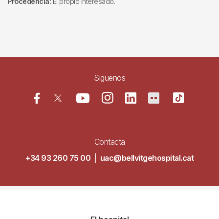
Procedencia:
El propio interesado.
Siguenos
Contacta
+34 93 260 75 00
|
uac@bellvitgehospital.cat
Navegació