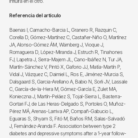
influirá en el otro.
Referencia del artículo
Baenas I, Camacho-Barcia L, Granero R, Razquin C,
Corella D, Gómez-Martínez C, Castañer-Niño O, Martínez
JA, Alonso-Gómez ÁM, Wärnberg J, Vioque J,
Romaguera D, López-Miranda J, Estruch R, Tinahones
FJ, Lapetra J, Serra-Majem JL, Cano-Ibáñez N, Tur JA,
Martín-Sánchez V, Pintó X, Gaforio JJ, Matía-Martín P,
Vidal J, Vázquez C, Daimiel L, Ros E, Jiménez-Murcia S,
Dalsgaard S, Garcia-Arellano A, Babio N, Sorli JV, Lassale
C, García-de-la-Hera M, Gómez-García E, Zulet MA,
Konieczna J, Martín-Peláez S, Tojal-Sierra L, Basterra-
Gortari FJ, de Las Heras-Delgado S, Portoles O, Muñoz-
Pérez MÁ, Arenas-Larriva AP, Compañ-Gabucio L,
Eguaras S, Shyam S, Fitó M, Baños RM, Salas-Salvadó
J, Fernández-Aranda F. Association between type 2
diabetes and depressive symptoms after a 1-year follow-