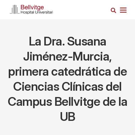
Pasar
Busca
al
Togg
contenido
navig
principal
La Dra. Susana
Jiménez-Murcia,
primera catedrática de
Ciencias Clínicas del
Campus Bellvitge de la
UB