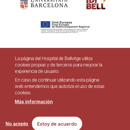
Pie
La página del Hospital de Bellvitge utiliza
Contacto
cookies propias y de terceros para mejorar la
de
experiencia de usuario.
Accesibilidad
Aviso legal
Ayuda
página
En caso de continuar utilizando esta página
Política de Privacidad de Sistemas de Videovigilancia
web entendemos que autoriza el uso de estas
cookies.
Mapa web
Más información
Imagen
Sitio web accesible de conformidad con el Real Decreto 1112/2018, de 7 de
Estoy de acuerdo
No acepto
septiembre, sobre accesibilidad de los sitios web y aplicaciones para
dispositivos móviles del sector público.