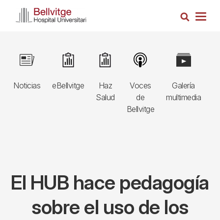
Pasar
Busca
al
Togg
contenido
navig
principal
Navegació
Image
Image
Image
Image
Image
I
principal
Noticias
eBellvitge
Haz
Voces
Galería
B
3r
Salud
de
multimedia
A
nivell
Bellvitge
E
El HUB hace pedagogía
sobre el uso de los