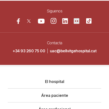
Siguenos
Contacta
+34 93 260 75 00
|
uac@bellvitgehospital.cat
Navegació
El hospital
principal
Área paciente