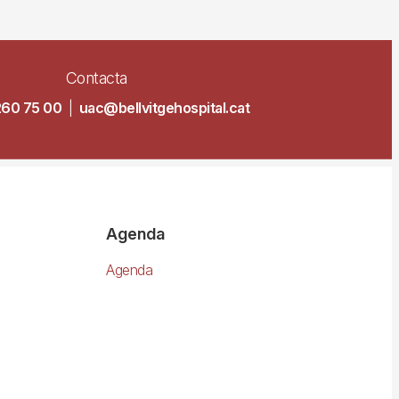
Contacta
260 75 00
|
uac@bellvitgehospital.cat
Agenda
Agenda