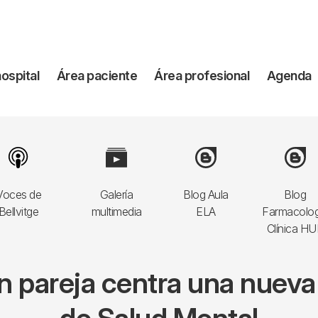
vegación
hospital
Área paciente
Área profesional
Agenda
incipal
Image
Image
Image
Image
Voces de
Galería
Blog Aula
Blog
Bellvitge
multimedia
ELA
Farmacolog
Clínica H
n pareja centra una nueva s