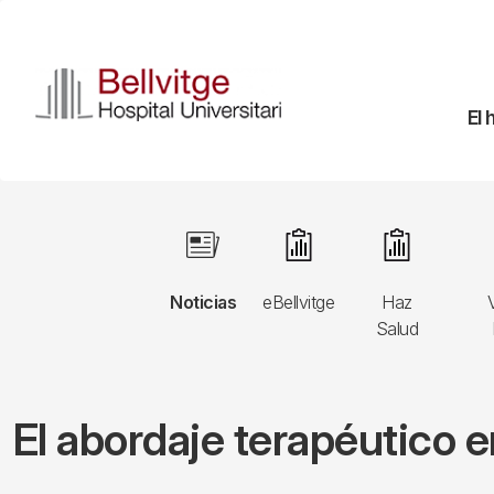
Pasar
al
contenido
principal
Na
El 
pr
Navegació
Image
Image
Image
principal
Noticias
eBellvitge
Haz
3r
Salud
nivell
El abordaje terapéutico e