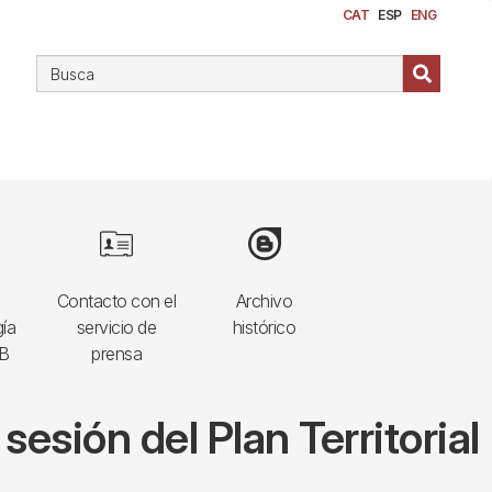
CAT
ESP
ENG
Image
Image
Contacto con el
Archivo
ía
servicio de
histórico
UB
prensa
esión del Plan Territorial