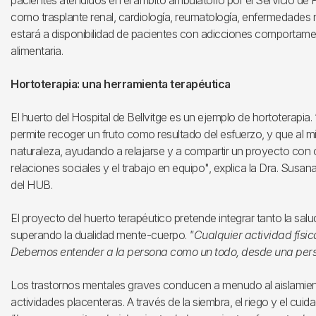
pacientes atendidos en el ámbito ambulatorio por el Servicio de 
como trasplante renal, cardiología, reumatología, enfermedades m
estará a disponibilidad de pacientes con adicciones comportame
alimentaria.
Hortoterapia: una herramienta terapéutica
El huerto del Hospital de Bellvitge es un ejemplo de hortoterapia. 
permite recoger un fruto como resultado del esfuerzo, y que al 
naturaleza, ayudando a relajarse y a compartir un proyecto con 
relaciones sociales y el trabajo en equipo", explica la Dra. Susana
del HUB.
El proyecto del huerto terapéutico pretende integrar tanto la salu
superando la dualidad mente-cuerpo.
"Cualquier actividad físic
Debemos entender a la persona como un todo, desde una pers
Los trastornos mentales graves conducen a menudo al aislamient
actividades placenteras. A través de la siembra, el riego y el cui