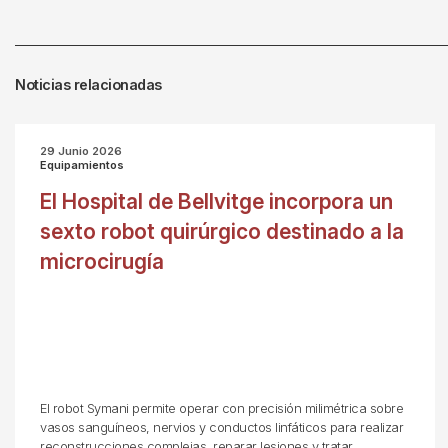
Noticias relacionadas
29 Junio 2026
Equipamientos
El Hospital de Bellvitge incorpora un
sexto robot quirúrgico destinado a la
microcirugía
El robot Symani permite operar con precisión milimétrica sobre
vasos sanguíneos, nervios y conductos linfáticos para realizar
reconstrucciones complejas, reparar lesiones y tratar