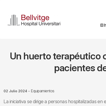
Pasar
al
contenido
principal
Na
El 
pr
Un huerto terapéutico c
pacientes de
Equipamientos
02 Julio 2024
-
La iniciativa se dirige a personas hospitalizadas en 