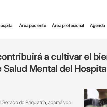
vegación
hospital
Área paciente
Área profesional
Agenda
incipal
ontribuirá a cultivar el bi
 Salud Mental del Hospital
el Servicio de Psiquiatría, además de