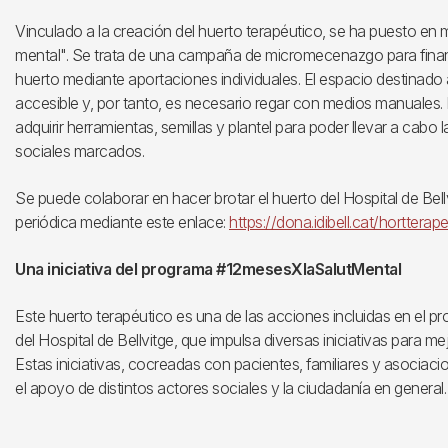
Vinculado a la creación del huerto terapéutico, se ha puesto en m
mental". Se trata de una campaña de micromecenazgo para finan
huerto mediante aportaciones individuales. El espacio destinado
accesible y, por tanto, es necesario regar con medios manuales.
adquirir herramientas, semillas y plantel para poder llevar a cabo l
sociales marcados.
Se puede colaborar en hacer brotar el huerto del Hospital de Be
periódica mediante este enlace:
https://dona.idibell.cat/hortterape
Una iniciativa del programa #12mesesXlaSalutMental
Este huerto terapéutico es una de las acciones incluidas en el
del Hospital de Bellvitge, que impulsa diversas iniciativas para me
Estas iniciativas, cocreadas con pacientes, familiares y asociac
el apoyo de distintos actores sociales y la ciudadanía en general.