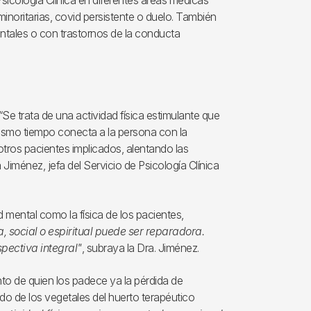
Psicología Clínica en diferentes áreas médicas
inoritarias, covid persistente o duelo. También
ntales o con trastornos de la conducta
“Se trata de una actividad física estimulante que
mismo tiempo conecta a la persona con la
otros pacientes implicados, alentando las
 Jiménez, jefa del Servicio de Psicología Clínica
d mental como la física de los pacientes,
a, social o espiritual puede ser reparadora.
pectiva integral"
, subraya la Dra. Jiménez.
o de quien los padece ya la pérdida de
dado de los vegetales del huerto terapéutico