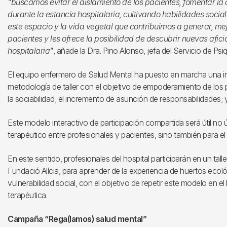
"buscamos evitar el aislamiento de los pacientes, fomentar la 
durante la estancia hospitalaria, cultivando habilidades soci
este espacio y la vida vegetal que contribuimos a generar, me
pacientes y les ofrece la posibilidad de descubrir nuevas afi
hospitalaria"
, añade la Dra. Pino Alonso, jefa del Servicio de Psiq
El equipo enfermero de Salud Mental ha puesto en marcha una i
metodología de taller con el objetivo de empoderamiento de los 
la sociabilidad; el incremento de asunción de responsabilidades; y 
Este modelo interactivo de participación compartida será útil no 
terapéutico entre profesionales y pacientes, sino también para el
En este sentido, profesionales del hospital participarán en un ta
Fundació Alícia, para aprender de la experiencia de huertos eco
vulnerabilidad social, con el objetivo de repetir este modelo en e
terapéutica.
Campaña “Rega(lamos) salud mental”