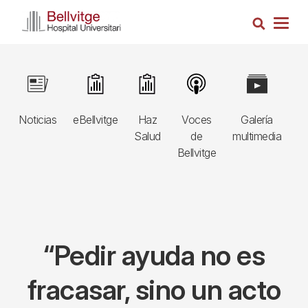
Pasar
Busca
al
Togg
contenido
navig
principal
Navegació
Image
Image
Image
Image
Image
I
principal
Noticias
eBellvitge
Haz
Voces
Galería
B
3r
Salud
de
multimedia
A
nivell
Bellvitge
E
“Pedir ayuda no es
fracasar, sino un acto