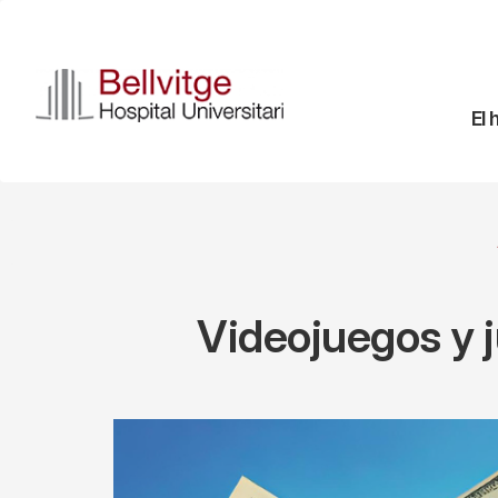
Pasar
al
contenido
principal
Na
El 
pr
Videojuegos y j
Imagen