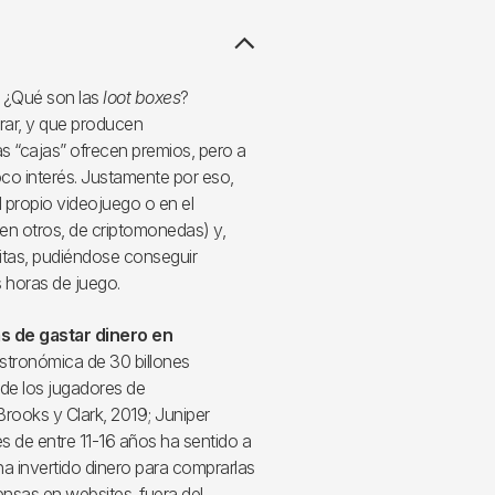
 ¿Qué son las
loot boxes
?
rar, y que producen
 “cajas” ofrecen premios, pero a
co interés. Justamente por eso,
 propio videojuego o en el
 en otros, de criptomonedas) y,
itas, pudiéndose conseguir
horas de juego.
s de gastar dinero en
 astronómica de 30 billones
 de los jugadores de
rooks y Clark, 2019; Juniper
 de entre 11-16 años ha sentido a
a invertido dinero para comprarlas
sas en websites, fuera del