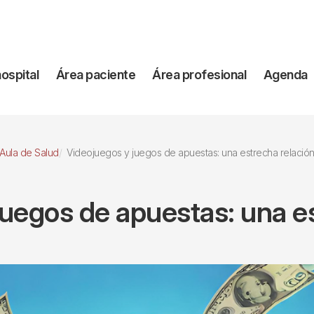
vegación
hospital
Área paciente
Área profesional
Agenda
incipal
Aula de Salud
Videojuegos y juegos de apuestas: una estrecha relació
uegos de apuestas: una e