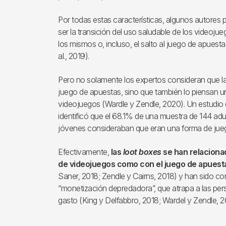
Por todas estas características, algunos autores 
ser la transición del uso saludable de los videoju
los mismos o, incluso, el salto al juego de apuesta
al., 2019).
Pero no solamente los expertos consideran que l
juego de apuestas, sino que también lo piensan u
videojuegos (Wardle y Zendle, 2020). Un estudio 
identificó que el 68.1% de una muestra de 144 adu
jóvenes consideraban que eran una forma de jueg
Efectivamente,
las
loot boxes
se han relaciona
de videojuegos como con el juego de apuest
Saner, 2018; Zendle y Cairns, 2018) y han sido c
“monetización depredadora”, que atrapa a las per
gasto (King y Delfabbro, 2018; Wardel y Zendle, 2