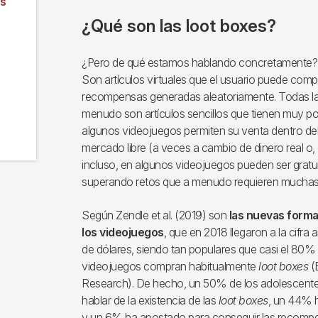
es
¿Qué son las loot boxes?
¿Pero de qué estamos hablando concretamente?
Son artículos virtuales que el usuario puede comp
recompensas generadas aleatoriamente. Todas las
menudo son artículos sencillos que tienen muy po
algunos videojuegos permiten su venta dentro del
mercado libre (a veces a cambio de dinero real o,
incluso, en algunos videojuegos pueden ser gratu
superando retos que a menudo requieren muchas 
Según Zendle et al. (2019) son
las nuevas forma
los videojuegos
, que en 2018 llegaron a la cifra
de dólares, siendo tan populares que casi el 80%
videojuegos compran habitualmente
loot boxes
(B
Research). De hecho, un 50% de los adolescentes
hablar de la existencia de las
loot boxes
, un 44% h
y un 6% ha apostado para conseguir las recompen