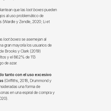
plantean que las
loot boxes
pueden
egos al uso problemático de
s (Wardle y Zendle, 2020; Li et
as
loot boxes
se asemejan al
na gran mayoría los usuarios de
de Brooks y Clark (2019)
ltos y el 86.2% de 113
o de azar.
do tanto con el uso excesivo
as
(Griffiths, 2018, Drummond y
onsideradas una forma de
sonas en una espiral de compra y
020).