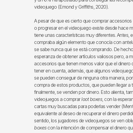
videojuego (Emond y Griffiths, 2020).
A pesar de que es cierto que comprar accesorios o
o progresar en el videojuego existe desde hace 
tiene unas características muy diferentes. Antes, 
compraba algún elemento que conocía con antela
se sabe nunca qué se está comprando. De hecho, s
esperanza de obtener artículos valiosos pero, a 
accesorios que tienen menos valor que el dinero 
tener en cuenta, además, que algunos videojue
se pueden conseguir de ninguna otra manera, por 
compra de estos productos, que pueden llegar a t
finalmente, se venden por dinero. Esto alienta, ta
videojuegos a comprar
loot boxes
, con la espera
cartas muy buscadas para poderlas vender (Mentz
equivalente al deseo de recuperar el dinero perdid
sentido, los jugadores de videojuegos se ven ob
boxes
con la intención de compensar el dinero qu