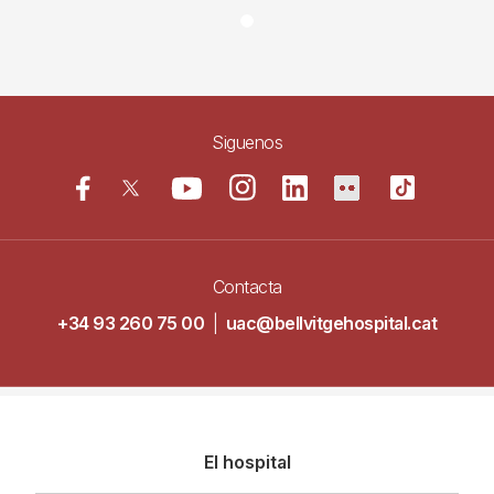
Siguenos
Contacta
+34 93 260 75 00
|
uac@bellvitgehospital.cat
Navegació
El hospital
principal