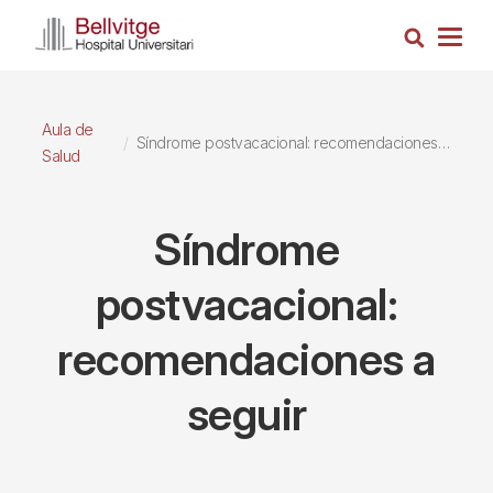
Pasar
Busca
al
Togg
contenido
navig
principal
Aula de
Síndrome postvacacional: recomendaciones a seguir
Salud
Síndrome
postvacacional:
recomendaciones a
seguir