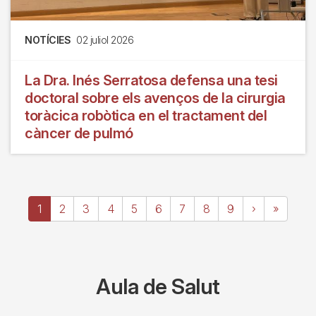
NOTÍCIES
02 juliol 2026
La Dra. Inés Serratosa defensa una tesi
doctoral sobre els avenços de la cirurgia
toràcica robòtica en el tractament del
càncer de pulmó
Paginació
Pàgina
1
Page
2
Page
3
Page
4
Page
5
Page
6
Page
7
Page
8
Page
9
Pàgina
›
Última
»
actual
següent
pàgina
Aula de Salut