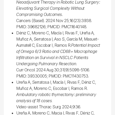
Neoadjuvant Therapy in Robotic Lung Surgery:
Elevating Surgical Complexity Without
Compromising Outcomes.
Cancers (Basel). 2024 Nov 25;16(23):3938.
PMID: 39682126; PMCID: PMC11640148.
Déniz C, Moreno C, Macía I, Rivas F, Ureña A,
Muñoz A, Serratosa I, Aso S, García M, Masuet-
Aumatell C, Escobar I, Ramos R.
Potential Impact
of Omega 6/3 Ratio and CD68+ Macrophage
Infiltration on Survival in NSCLC Patients
Undergoing Pulmonary Resection
.
Curr Oncol. 2024 Aug 30;31(9):5098-5106.
PMID: 39330005; PMCID: PMC11430753.
Ureña A, Serratosa I, Macía I, Rivas F, Déniz C,
Muñoz A, Moreno C, Escobar I, Ramos R.
Ambulatory robotic thymectomy: preliminary
analysis of 18 cases
.
Video-assist Thorac Surg. 2024;9:36.
Ureña A, Moreno C, Macia I, Rivas F, Déniz C,