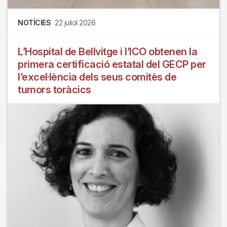
NOTÍCIES
22 juliol 2026
L’Hospital de Bellvitge i l’ICO obtenen la
primera certificació estatal del GECP per
l’excel·lència dels seus comitès de
tumors toràcics