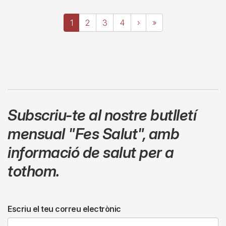
Paginació
Pàgina
1
Page
2
Page
3
Page
4
Pàgina
›
Última
»
actual
següent
pàgina
Subscriu-te al nostre butlletí
mensual
"Fes Salut"
,
amb
informació de salut per a
tothom.
Escriu el teu correu electrònic