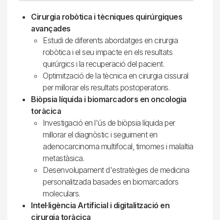
Cirurgia robòtica i tècniques quirúrgiques
avançades
Estudi de diferents abordatges en cirurgia
robòtica i el seu impacte en els resultats
quirúrgics i la recuperació del pacient.
Optimització de la tècnica en cirurgia cissural
per millorar els resultats postoperatoris.
Biòpsia líquida i biomarcadors en oncologia
toràcica
Investigació en l'ús de biòpsia líquida per
millorar el diagnòstic i seguiment en
adenocarcinoma multifocal, timomes i malaltia
metastàsica.
Desenvolupament d'estratègies de medicina
personalitzada basades en biomarcadors
moleculars.
Intel·ligència Artificial i digitalització en
cirurgia toràcica