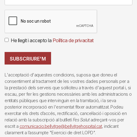
He llegit i accepto la
Política de privacitat
SUBSCRIURE'M
L'acceptació d'aquestes condicions, suposa que doneu el
consentiment al tractament de les vostres dades personals per a
la prestació dels serveis que sol·liciteu a través d'aquest portal i, si
escau, per fer les gestions necessàries amb les administracions o
entitats públiques que intervinguin en la tramitació, i la seva
posterior incorporació en l'esmentat fitxer automatitzat. Podeu
exercitar els drets d’accés, rectificació, cancel·lació i oposició en
relació amb la subscripció al butlletí
Fes Salut
adreçant-vos per
escrit a
comunicacio.bellvitge@bellvitgehospital.cat
, indicant
clarament a l’assumpte "Exercici de dret LOPD".