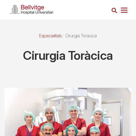
Vés
Cerca
al
Togg
contingut
navig
Especialitats
Cirurgia Toràcica
Cirurgia Toràcica