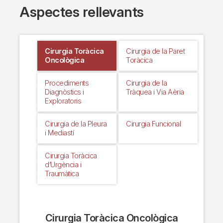
Aspectes rellevants
Cirurgia Toràcica
Cirurgia de la Paret
Oncològica
Toràcica
Procediments
Cirurgia de la
Diagnòstics i
Tràquea i Via Aèria
Exploratoris
Cirurgia de la Pleura
Cirurgia Funcional
i Mediastí
Cirurgia Toràcica
d’Urgència i
Traumàtica
Cirurgia Toràcica Oncològica