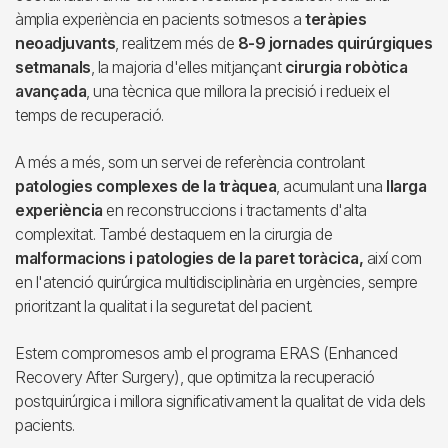
àmplia experiència en pacients sotmesos a
teràpies
neoadjuvants
, realitzem més de
8-9 jornades quirúrgiques
setmanals
, la majoria d'elles mitjançant
cirurgia robòtica
avançada
, una tècnica que millora la precisió i redueix el
temps de recuperació.
A més a més, som un servei de referència controlant
patologies complexes de la tràquea
, acumulant una
llarga
experiència
en reconstruccions i tractaments d'alta
complexitat. També destaquem en la cirurgia de
malformacions i patologies de la paret toràcica,
així com
en l'atenció quirúrgica multidisciplinària en urgències, sempre
prioritzant la qualitat i la seguretat del pacient.
Estem compromesos amb el programa ERAS (Enhanced
Recovery After Surgery), que optimitza la recuperació
postquirúrgica i millora significativament la qualitat de vida dels
pacients.