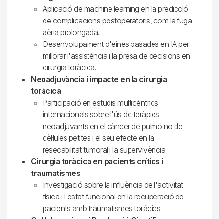
Aplicació de machine learning en la predicció
de complicacions postoperatoris, com la fuga
aèria prolongada.
Desenvolupament d'eines basades en IA per
millorar l'assistència i la presa de decisions en
cirurgia toràcica.
Neoadjuvància i impacte en la cirurgia
toràcica
Participació en estudis multicèntrics
internacionals sobre l'ús de teràpies
neoadjuvants en el càncer de pulmó no de
cèl·lules petites i el seu efecte en la
resecabilitat tumoral i la supervivència.
Cirurgia toràcica en pacients crítics i
traumatismes
Investigació sobre la influència de l'activitat
física i l'estat funcional en la recuperació de
pacients amb traumatismes toràcics.