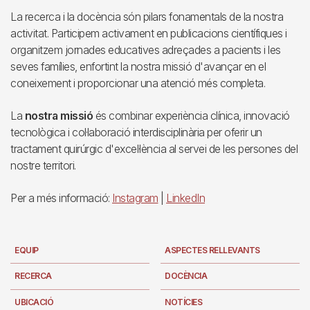
La recerca i la docència són pilars fonamentals de la nostra
activitat. Participem activament en publicacions científiques i
organitzem jornades educatives adreçades a pacients i les
seves famílies, enfortint la nostra missió d'avançar en el
coneixement i proporcionar una atenció més completa.
La
nostra missió
és combinar experiència clínica, innovació
tecnològica i col·laboració interdisciplinària per oferir un
tractament quirúrgic d'excel·lència al servei de les persones del
nostre territori.
Per a més informació:
Instagram
|
LinkedIn
EQUIP
ASPECTES RELLEVANTS
RECERCA
DOCÈNCIA
UBICACIÓ
NOTÍCIES