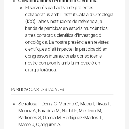
Col·laboracions i Producció Científica
El servei és part activa de projectes
col·laboratius amb l'Institut Català d'Oncologia
(ICO) i altres institucions de referència, a
banda de participar en estudis multicèntrics i
altres consorcis científics d'investigació
oncològica. La nostra presència en revistes
científiques d'alt impacte i la participació en
congressos internacionals consoliden el
nostre compromís amb la innovació en
cirurgia toràcica.
PUBLICACIONS DESTACADES
Serratosa I, Déniz C, Moreno C, Macia I, Rivas F,
Muñoz A, Paradela M, Nadal E, Mosteiro M,
Padrones S, García M, Rodríguez-Martos T,
Marcè J, Ojanguren A.