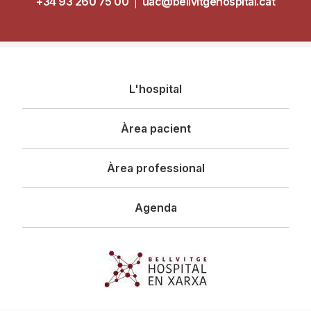
+34 93 260 75 00
|
uac@bellvitgehospital.cat
Navegació
L'hospital
principal
Àrea pacient
Àrea professional
Agenda
Imagen