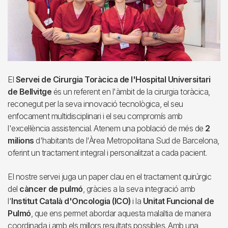
El
Servei de Cirurgia Toràcica de l'Hospital Universitari
de Bellvitge
és un referent en l'àmbit de la cirurgia toràcica,
reconegut per la seva innovació tecnològica, el seu
enfocament multidisciplinari i el seu compromís amb
l'excel·lència assistencial. Atenem una població de més de
2
milions
d'habitants de l'Àrea Metropolitana Sud de Barcelona,
oferint un tractament integral i personalitzat a cada pacient.
El nostre servei juga un paper clau en el tractament quirúrgic
del
càncer de pulmó
, gràcies a la seva integració amb
l'
Institut Català d'Oncologia (ICO)
i la
Unitat Funcional de
Pulmó
, que ens permet abordar aquesta malaltia de manera
coordinada i amb els millors resultats possibles. Amb una