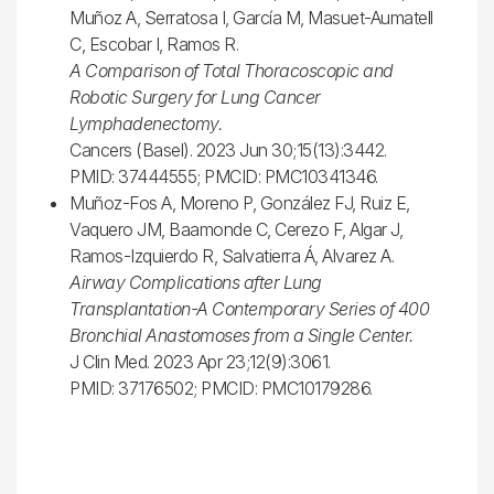
Muñoz A, Serratosa I, García M, Masuet-Aumatell
C, Escobar I, Ramos R.
A Comparison of Total Thoracoscopic and
Robotic Surgery for Lung Cancer
Lymphadenectomy.
Cancers (Basel). 2023 Jun 30;15(13):3442.
PMID: 37444555; PMCID: PMC10341346.
Muñoz-Fos A, Moreno P, González FJ, Ruiz E,
Vaquero JM, Baamonde C, Cerezo F, Algar J,
Ramos-Izquierdo R, Salvatierra Á, Alvarez A.
Airway Complications after Lung
Transplantation-A Contemporary Series of 400
Bronchial Anastomoses from a Single Center.
J Clin Med. 2023 Apr 23;12(9):3061.
PMID: 37176502; PMCID: PMC10179286.