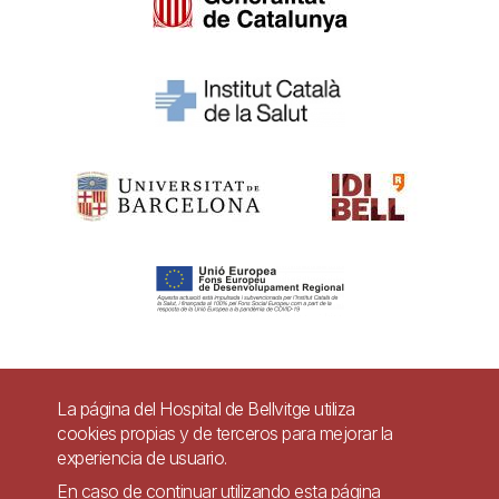
Pie
La página del Hospital de Bellvitge utiliza
Contacto
cookies propias y de terceros para mejorar la
de
experiencia de usuario.
Accesibilidad
Aviso legal
Ayuda
página
En caso de continuar utilizando esta página