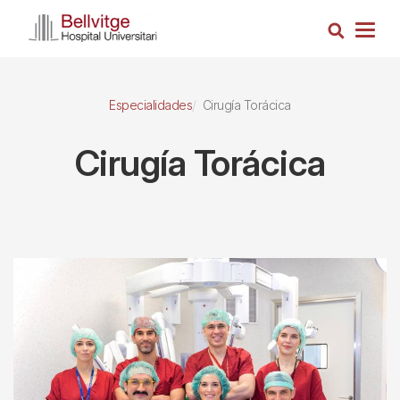
Pasar
Busca
al
Togg
contenido
navig
principal
Especialidades
Cirugía Torácica
Cirugía Torácica