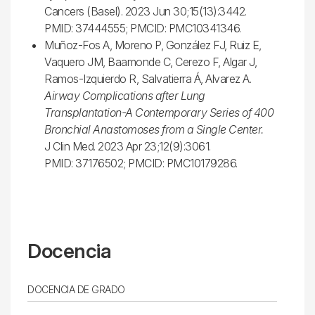
Cancers (Basel). 2023 Jun 30;15(13):3442.
PMID: 37444555; PMCID: PMC10341346.
Muñoz-Fos A, Moreno P, González FJ, Ruiz E,
Vaquero JM, Baamonde C, Cerezo F, Algar J,
Ramos-Izquierdo R, Salvatierra Á, Alvarez A.
Airway Complications after Lung
Transplantation-A Contemporary Series of 400
Bronchial Anastomoses from a Single Center.
J Clin Med. 2023 Apr 23;12(9):3061.
PMID: 37176502; PMCID: PMC10179286.
Docencia
DOCENCIA DE GRADO