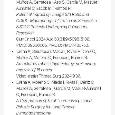
Muñoz A, Serratosa I, Aso S, García M, Masuet-
Aumatell C, Escobar I, Ramos R.
Potential Impact of Omega 6/3 Ratio and
CD68+ Macrophage Infiltration on Survival in
NSCLC Patients Undergoing Pulmonary
Resection.
Curr Oncol. 2024 Aug 30;31(9):5098-5106.
PMID: 39330005; PMCID: PMC11430753.
Ureña A, Serratosa I, Macía I, Rivas F, Déniz C,
Muñoz A, Moreno C, Escobar I, Ramos R.
Ambulatory robotic thymectomy: preliminary
analysis of 18 cases.
Video-assist Thorac Surg. 2024;9:36.
Ureña A, Moreno C, Macia I, Rivas F, Déniz C,
Muñoz A, Serratosa I, García M, Masuet-Aumatell
C, Escobar I, Ramos R.
A Comparison of Total Thoracoscopic and
Robotic Surgery for Lung Cancer
Lymphadenectomy.