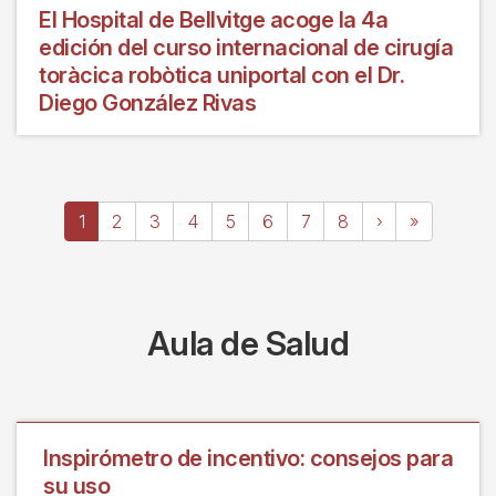
El Hospital de Bellvitge acoge la 4a
edición del curso internacional de cirugía
toràcica robòtica uniportal con el Dr.
Diego González Rivas
Paginación
Página
1
Page
2
Page
3
Page
4
Page
5
Page
6
Page
7
Page
8
Siguiente
›
Última
»
actual
página
página
Aula de Salud
Inspirómetro de incentivo: consejos para
su uso