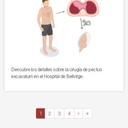
Descubre los detalles sobre la cirugía de pectus
excavatum en el Hospital de Bellvitge.
Paginación
Página
1
Page
2
Page
3
Page
4
Siguiente
›
Última
»
actual
página
página