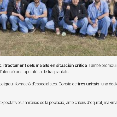
c i tractament dels malalts en situación crítica
. També promou i
’atenció postoperatòria de trasplantats.
stgrau i formació d’especialistes. Consta de
tres unitats:
una dedic
 expectatives sanitàries de la població, amb criteris d'equitat, màxima 