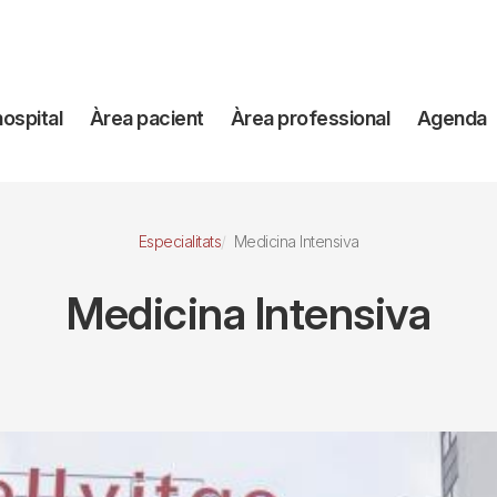
avegación
hospital
Àrea pacient
Àrea professional
Agenda
incipal
Especialitats
Medicina Intensiva
Medicina Intensiva