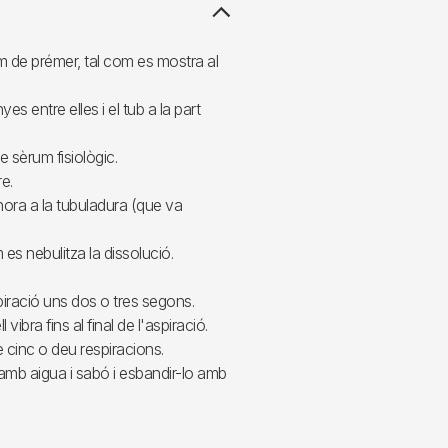
em de prémer, tal com es mostra al
s entre elles i el tub a la part
 sèrum fisiològic.
e.
lhora a la tubuladura (que va
s nebulitza la dissolució.
piració uns dos o tres segons.
vibra fins al final de l'aspiració.
 cinc o deu respiracions.
à amb aigua i sabó i esbandir-lo amb