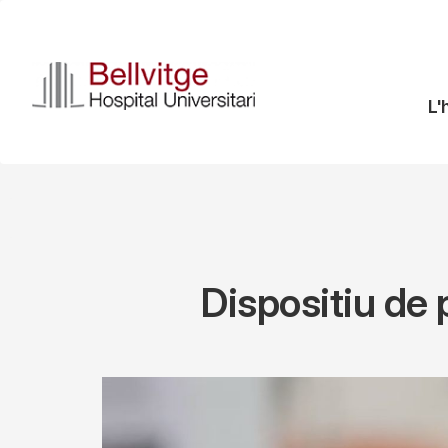
Vés
al
contingut
N
L'
pr
Dispositiu de 
Imagen