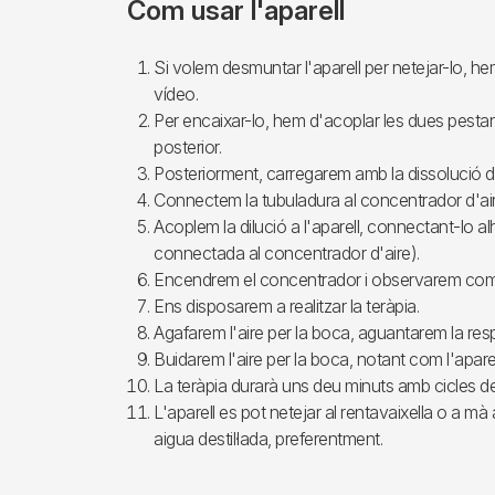
Com usar l'aparell
Si volem desmuntar l'aparell per netejar-lo, h
vídeo.
Per encaixar-lo, hem d'acoplar les dues pestanye
posterior.
Posteriorment, carregarem amb la dissolució de
Connectem la tubuladura al concentrador d'air
Acoplem la dilució a l'aparell, connectant-lo a
connectada al concentrador d'aire).
Encendrem el concentrador i observarem com e
Ens disposarem a realitzar la teràpia.
Agafarem l'aire per la boca, aguantarem la res
Buidarem l'aire per la boca, notant com l'aparell 
La teràpia durarà uns deu minuts amb cicles de
L'aparell es pot netejar al rentavaixella o a m
aigua destil·lada, preferentment.