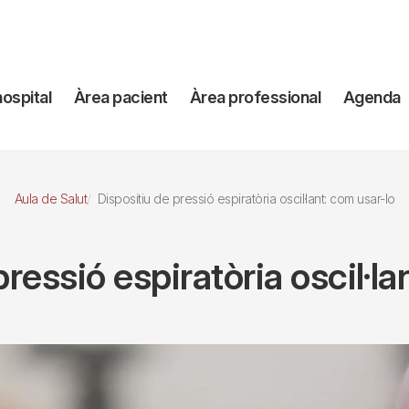
avegación
hospital
Àrea pacient
Àrea professional
Agenda
incipal
Aula de Salut
Dispositiu de pressió espiratòria oscil·lant: com usar-lo
pressió espiratòria oscil·la