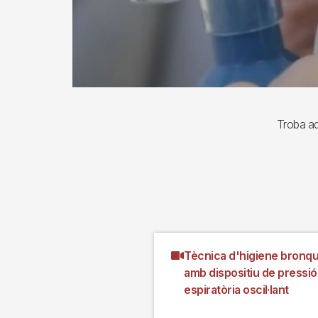
Troba aqu
Tècnica d'higiene bronqu
amb dispositiu de pressió
espiratòria oscil·lant