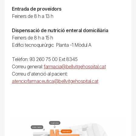
Entrada de proveïdors
Feiners de 8 h a 13 h
Dispensació de nutrició enteral domiciliària
Feiners de 8 h a 15 h
Edifici tecnoquirúrgic Planta -1 Mòdul A
Telèfon: 93 260 75 00 Ext 8345
Correu general:
farmacia@bellvitgehospital.cat
Correu d'atenció al pacient:
atenciofarmaceutica@bellvitgehospital.cat