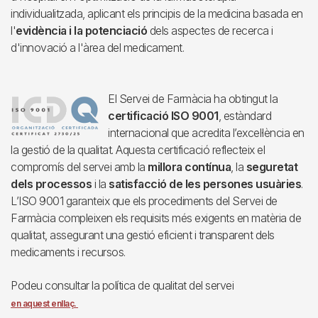
individualitzada, aplicant els principis de la medicina basada en
l'
evidència i la potenciació
dels aspectes de recerca i
d'innovació a l'àrea del medicament.
Imagen
El Servei de Farmàcia ha obtingut la
certificació ISO 9001
, estàndard
internacional que acredita l’excel·lència en
la gestió de la qualitat. Aquesta certificació reflecteix el
compromís del servei amb la
millora contínua
, la
seguretat
dels processos
i la
satisfacció de les persones usuàries
.
L’ISO 9001 garanteix que els procediments del Servei de
Farmàcia compleixen els requisits més exigents en matèria de
qualitat, assegurant una gestió eficient i transparent dels
medicaments i recursos.
Podeu consultar la política de qualitat del servei
en aquest enllaç.