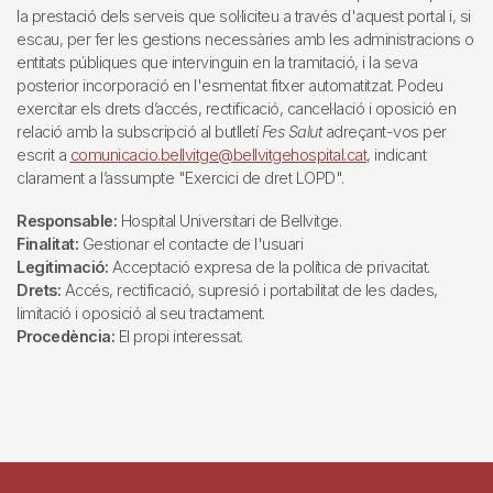
la prestació dels serveis que sol·liciteu a través d'aquest portal i, si
escau, per fer les gestions necessàries amb les administracions o
entitats públiques que intervinguin en la tramitació, i la seva
posterior incorporació en l'esmentat fitxer automatitzat. Podeu
exercitar els drets d’accés, rectificació, cancel·lació i oposició en
relació amb la subscripció al butlletí
Fes Salut
adreçant-vos per
escrit a
comunicacio.bellvitge@bellvitgehospital.cat
, indicant
clarament a l’assumpte "Exercici de dret LOPD".
Responsable:
Hospital Universitari de Bellvitge.
Finalitat:
Gestionar el contacte de l'usuari
Legitimació:
Acceptació expresa de la política de privacitat.
Drets:
Accés, rectificació, supresió i portabilitat de les dades,
limitació i oposició al seu tractament.
Procedència:
El propi interessat.