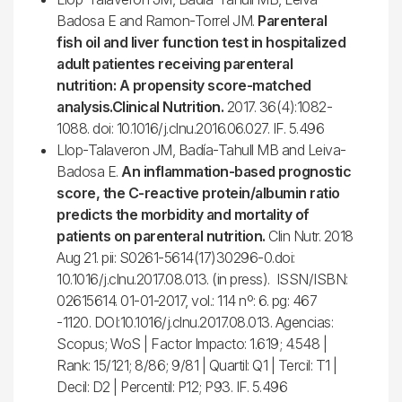
Badosa E and Ramon-Torrel JM.
Parenteral
fish oil and liver function test in hospitalized
adult patientes receiving parenteral
nutrition: A propensity score-matched
analysis.Clinical Nutrition.
2017. 36(4):1082-
1088. doi: 10.1016/j.clnu.2016.06.027. IF. 5.496
Llop-Talaveron JM, Badía-Tahull MB and Leiva-
Badosa E.
An inflammation-based prognostic
score, the C-reactive protein/albumin ratio
predicts the morbidity and mortality of
patients on parenteral nutrition.
Clin Nutr. 2018
Aug 21. pii: S0261-5614(17)30296-0.doi:
10.1016/j.clnu.2017.08.013. (in press). ISSN/ISBN:
02615614. 01-01-2017, vol.: 114 nº: 6. pg: 467
-1120. DOI:10.1016/j.clnu.2017.08.013. Agencias:
Scopus; WoS | Factor Impacto: 1.619; 4.548 |
Rank: 15/121; 8/86; 9/81 | Quartil: Q1 | Tercil: T1 |
Decil: D2 | Percentil: P12; P93. IF. 5.496