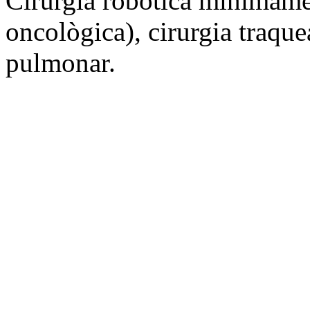
Cirurgia robòtica mínimame
oncològica), cirurgia traquea
pulmonar.