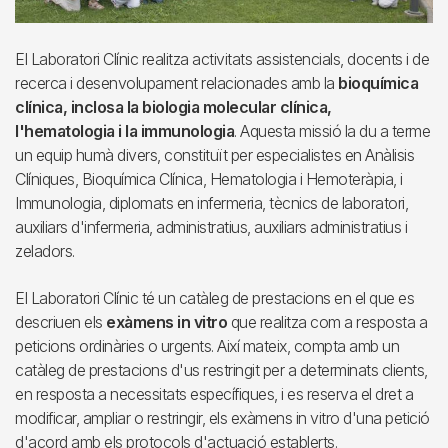
El Laboratori Clínic realitza activitats assistencials, docents i de
recerca i desenvolupament relacionades amb la
bioquímica
clínica, inclosa la biologia molecular clínica,
l'hematologia i la immunologia
. Aquesta missió la du a terme
un equip humà divers, constituït per especialistes en Anàlisis
Clíniques, Bioquímica Clínica, Hematologia i Hemoteràpia, i
Immunologia, diplomats en infermeria, tècnics de laboratori,
auxiliars d'infermeria, administratius, auxiliars administratius i
zeladors.
El Laboratori Clínic té un catàleg de prestacions en el que es
descriuen els
exàmens in vitro
que realitza com a resposta a
peticions ordinàries o urgents. Així mateix, compta amb un
catàleg de prestacions d'us restringit per a determinats clients,
en resposta a necessitats específiques, i es reserva el dret a
modificar, ampliar o restringir, els exàmens in vitro d'una petició
d'acord amb els protocols d'actuació establerts.