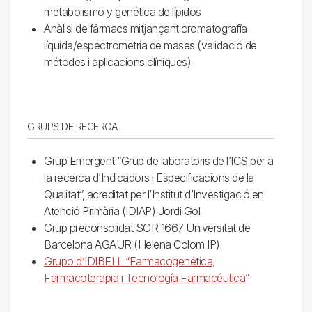
metabolismo y genética de lípidos
Anàlisi de fármacs mitjançant cromatografía
líquida/espectrometría de mases (validació de
métodes i aplicacions clíniques).
GRUPS DE RECERCA
Grup Emergent “Grup de laboratoris de l’ICS per a
la recerca d’Indicadors i Especificacions de la
Qualitat”, acreditat per l’Institut d’Investigació en
Atenció Primària (IDIAP) Jordi Gol.
Grup preconsolidat SGR 1667 Universitat de
Barcelona AGAUR (Helena Colom IP).
Grupo d’IDIBELL “Farmacogenética,
Farmacoterapia i Tecnología Farmacéutica”