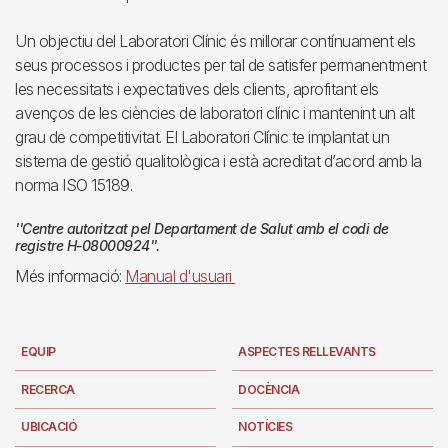
Un objectiu del Laboratori Clínic és millorar contínuament els
seus processos i productes per tal de satisfer permanentment
les necessitats i expectatives dels clients, aprofitant els
avenços de les ciències de laboratori clínic i mantenint un alt
grau de competitivitat. El Laboratori Clínic te implantat un
sistema de gestió qualitològica i està acreditat d’acord amb la
norma ISO 15189.
''Centre autoritzat pel Departament de Salut amb el codi de
registre H-08000924''.
Més informació:
Manual d'usuari
EQUIP
ASPECTES RELLEVANTS
RECERCA
DOCÈNCIA
UBICACIÓ
NOTÍCIES