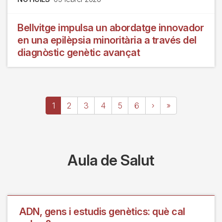
Bellvitge impulsa un abordatge innovador
en una epilèpsia minoritària a través del
diagnòstic genètic avançat
Paginació
Pàgina
1
Page
2
Page
3
Page
4
Page
5
Page
6
Pàgina
›
Última
»
actual
següent
pàgina
Aula de Salut
ADN, gens i estudis genètics: què cal