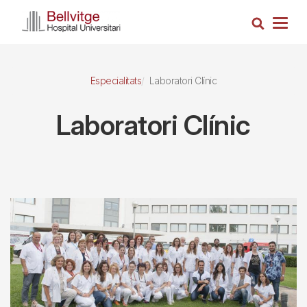
Vés
Cerca
al
Togg
contingut
navig
Especialitats
Laboratori Clínic
Laboratori Clínic