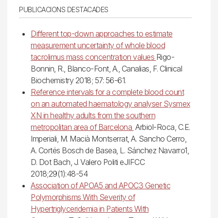
PUBLICACIONS DESTACADES
Different top-down approaches to estimate
measurement uncertainty of whole blood
tacrolimus mass concentration values
Rigo-
Bonnin, R., Blanco-Font, A., Canalias, F. Clinical
Biochemistry 2018; 57: 56-61.
Reference intervals for a complete blood count
on an automated haematology analyser Sysmex
XN in healthy adults from the southern
metropolitan area of Barcelona
Arbiol-Roca, C.E.
Imperiali, M. Macià Montserrat, A. Sancho Cerro,
A. Cortés Bosch de Basea, L. Sánchez Navarro1,
D. Dot Bach, J. Valero Politi eJIFCC
2018;29(1):48-54
Association of APOA5 and APOC3 Genetic
Polymorphisms With Severity of
Hypertriglyceridemia in Patients With