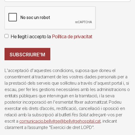
He llegit i accepto la
Política de privacitat
SUBSCRIURE'M
L'acceptació d'aquestes condicions, suposa que doneu el
consentiment al tractament de les vostres dades personals per a
la prestació dels serveis que sol·liciteu a través d'aquest portal i, si
escau, per fer les gestions necessàries amb les administracions o
entitats públiques que intervinguin en la tramitació, i la seva
posterior incorporació en l'esmentat fitxer automatitzat. Podeu
exercitar els drets d’accés, rectificació, cancel·lació i oposició en
relació amb la subscripció al butlletí
Fes Salut
adreçant-vos per
escrit a
comunicacio.bellvitge@bellvitgehospital.cat
, indicant
clarament a l’assumpte "Exercici de dret LOPD".