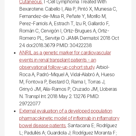
Cutaneous
T-Cell Lymphoma Treated With
Bexarotene. Cabello I, Alia P, Pintó X, Muniesa C,
Fernandez-de-Misa R, Peñate Y, Morillo M,
Perez-Farriols A, Estrach T, Izu R, Gallardo F,
Román C, Cervigón I, Ortiz-Brugues A, Ortiz-
Romero PL, Servitje O. JAMA Dermatol. 2018 Oct
24. doi:2018.3679 PMID: 30422238
ANRIL as a genetic marker for cardiovascular
events in renal transplant patients - an
observational follow-up cohort study
. Arbiol-
Roca A, Padró-Miquel A, Vidal-Alabró A, Hueso
M, Fontova P, Bestard O, Rama I, Torras J,
Grinyó JM, Alía-Ramos P, Cruzado JM, Lloberas
N. Transpl Int. 2018 May 2. 13276 PMID:
29722077
External evaluation of a developed population
pharmacokinetic model of infliximab in inflamatory
bowel disease patients.
Santacana E; Rodríguez
L; Padullés A; Guardiola J; Rodríguez Moranta F;