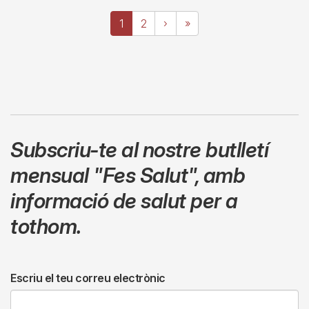
Paginació
Pàgina
1
Page
2
Pàgina
›
Última
»
actual
següent
pàgina
Subscriu-te al nostre butlletí
mensual
"Fes Salut"
,
amb
informació de salut per a
tothom.
Escriu el teu correu electrònic