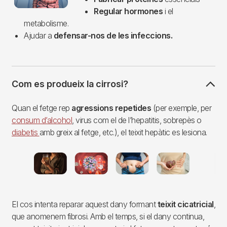
Regular hormones
i el
metabolisme.
Ajudar a
defensar-nos de les infeccions.
Com es produeix la cirrosi?
Quan el fetge rep
agressions repetides
(per exemple, per
consum d’alcohol
, virus com el de l’hepatitis, sobrepès o
diabetis
amb greix al fetge, etc.), el teixit hepàtic es lesiona.
Imagen
El cos intenta reparar aquest dany formant
teixit cicatricial
,
que anomenem fibrosi. Amb el temps, si el dany continua,