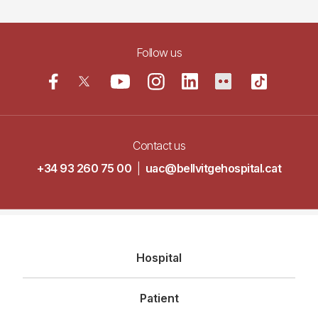
Follow us
Contact us
+34 93 260 75 00
|
uac@bellvitgehospital.cat
Navegació
Hospital
principal
Patient