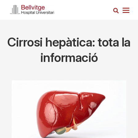
Skip
Search
to
Togg
main
navig
content
Cirrosi hepàtica: tota la
informació
Imagen