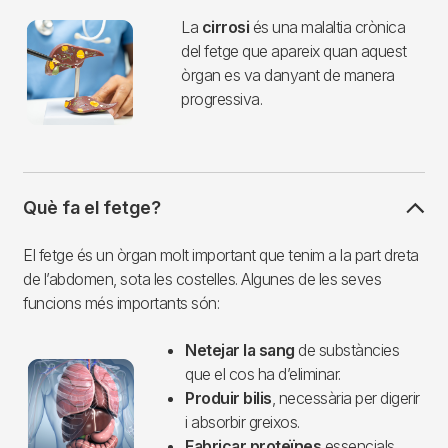
Imagen
La
cirrosi
és una malaltia crònica
del fetge que apareix quan aquest
òrgan es va danyant de manera
progressiva.
Què fa el fetge?
El fetge és un òrgan molt important que tenim a la part dreta
de l’abdomen, sota les costelles. Algunes de les seves
funcions més importants són:
Netejar la sang
de substàncies
Imagen
que el cos ha d’eliminar.
Produir bilis
, necessària per digerir
i absorbir greixos.
Fabricar proteïnes
essencials