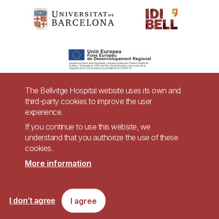
The Bellvitge Hospital website uses its own and
third-party cookies to improve the user
Pie
experience.
Contact
de
If you continue to use this website, we
Accessibility
Legal warning
understand that you authorize the use of these
página
cookies.
Privacy policy for video surveillance systems
Site map
More information
Imagen
Accessible website in accordance with Royal Decree 1112/2018, of September
I agree
I don't agree
7, on accessibility of websites and applications for mobile devices in the
public sector.