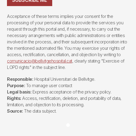
SUBSCRIBE ME
Acceptance of these terms implies your consent for the
processing of your personal data to provide the services you
request through this portal and, if necessary, to carry out the
necessary arrangements with public administrations or entities
involved in the process, and their subsequent incorporation into
the mentioned automated file. You may exercise your rights of
access, rectification, cancellation, and objection by writing to
comunicacio@bellvitgehospital.cat
, clearly stating "Exercise of
LOPD rights" in the subject line.
Responsible:
Hospital Universitari de Bellvitge.
Purpose:
To manage user contact
Legal basis:
Express acceptance of the privacy policy.
Rights:
Access, rectification, deletion, and portability of data,
limitation, and objection to its processing.
Source:
The data subject.