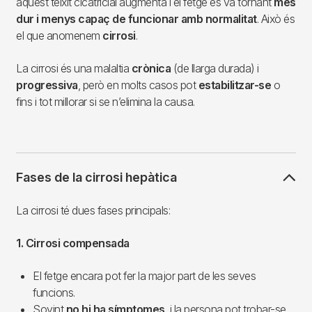
aquest teixit cicatricial augmenta i el fetge es va tornant
més
dur i menys capaç de funcionar amb normalitat
. Això és
el que anomenem
cirrosi
.
La cirrosi és una malaltia
crònica
(de llarga durada) i
progressiva
, però en molts casos pot
estabilitzar-se
o
fins i tot millorar si se n’elimina la causa.
Fases de la cirrosi hepàtica
La cirrosi té dues fases principals:
1. Cirrosi compensada
El fetge encara pot fer la major part de les seves
funcions.
Sovint
no hi ha símptomes
, i la persona pot trobar-se