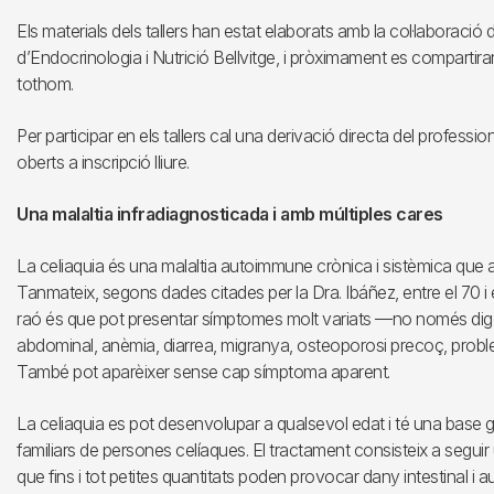
Els materials dels tallers han estat elaborats amb la col·laboració d
d’Endocrinologia i Nutrició Bellvitge, i pròximament es compartiran
tothom.
Per participar en els tallers cal una derivació directa del professi
oberts a inscripció lliure.
Una malaltia infradiagnosticada i amb múltiples cares
La celiaquia és una malaltia autoimmune crònica i sistèmica que 
Tanmateix, segons dades citades per la Dra. Ibáñez, entre el 70 i
raó és que pot presentar símptomes molt variats —no només digestiu
abdominal, anèmia, diarrea, migranya, osteoporosi precoç, prob
També pot aparèixer sense cap símptoma aparent.
La celiaquia es pot desenvolupar a qualsevol edat i té una base g
familiars de persones celíaques. El tractament consisteix a seguir 
que fins i tot petites quantitats poden provocar dany intestinal i