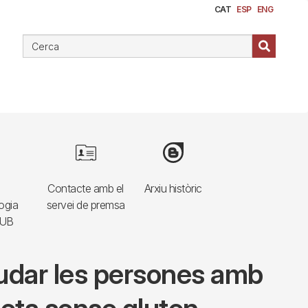
CAT
ESP
ENG
e
Image
Image
Contacte amb el
Arxiu històric
ogia
servei de premsa
HUB
ajudar les persones amb