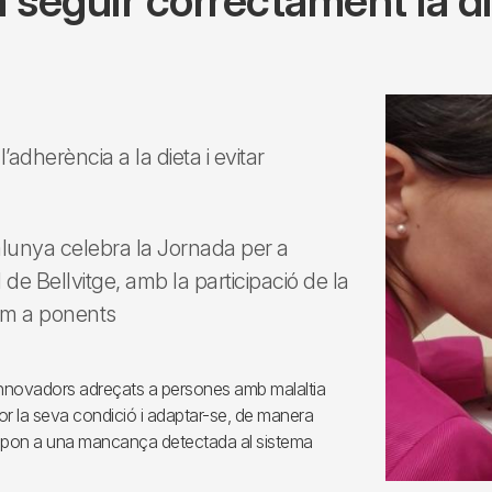
 a seguir correctament la d
l’adherència a la dieta i evitar
talunya celebra la Jornada per a
l de Bellvitge, amb la participació de la
om a ponents
s innovadors adreçats a persones amb malaltia
or la seva condició i adaptar-se, de manera
a respon a una mancança detectada al sistema