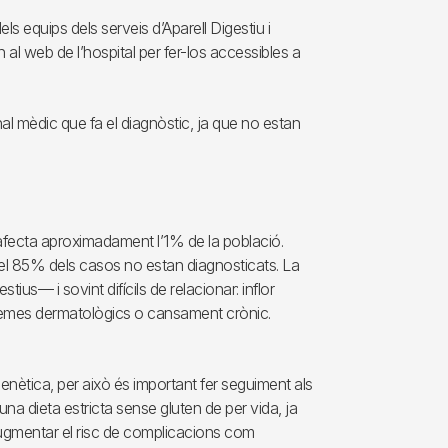
els equips dels serveis d’Aparell Digestiu i
 al web de l’hospital per fer-los accessibles a
onal mèdic que fa el diagnòstic, ja que no estan
afecta aproximadament l’1% de la població.
 el 85% dels casos no estan diagnosticats. La
s— i sovint difícils de relacionar: inflor
lemes dermatològics o cansament crònic.
enètica, per això és important fer seguiment als
una dieta estricta sense gluten de per vida, ja
 augmentar el risc de complicacions com