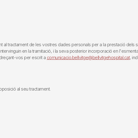
tractament de les vostres dades personals per a la prestació dels servei
rvinguin en la tramitació, i la seva posterior incorporació en l'esmentat 
reçant-vos per escrit a
comunicacio.bellvitge@bellvitgehospital.cat
, in
i oposició al seu tractament.