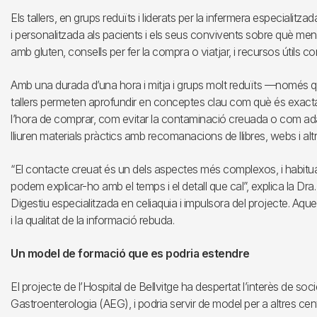
Els tallers, en grups reduïts i liderats per la infermera especialit
i personalitzada als pacients i els seus convivents sobre què men
amb gluten, consells per fer la compra o viatjar, i recursos útils
Amb una durada d’una hora i mitja i grups molt reduïts —només q
tallers permeten aprofundir en conceptes clau com què és exactam
l’hora de comprar, com evitar la contaminació creuada o com adapt
lliuren materials pràctics amb recomanacions de llibres, webs i altr
“El contacte creuat és un dels aspectes més complexos, i habitua
podem explicar-ho amb el temps i el detall que cal”, explica la Dr
Digestiu especialitzada en celiaquia i impulsora del projecte. Aque
i la qualitat de la informació rebuda.
Un model de formació que es podria estendre
El projecte de l’Hospital de Bellvitge ha despertat l’interès de so
Gastroenterologia (AEG), i podria servir de model per a altres cen