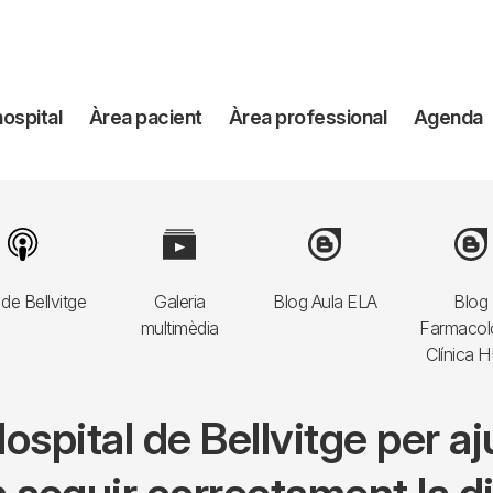
avegación
hospital
Àrea pacient
Àrea professional
Agenda
incipal
Image
Image
Image
Imag
de Bellvitge
Galeria
Blog Aula ELA
Blog
multimèdia
Farmacol
Clínica 
’Hospital de Bellvitge per 