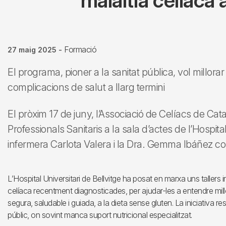
malaltia celíaca
Formació
27 maig 2025
-
El programa, pioner a la sanitat pública, vol millorar 
complicacions de salut a llarg termini
El pròxim 17 de juny, l’Associació de Celíacs de Ca
Professionals Sanitaris a la sala d’actes de l’Hospita
infermera Carlota Valera i la Dra. Gemma Ibáñez c
L’Hospital Universitari de Bellvitge ha posat en marxa uns taller
celíaca recentment diagnosticades, per ajudar-les a entendre mill
segura, saludable i guiada, a la dieta sense gluten. La iniciativ
públic, on sovint manca suport nutricional especialitzat.