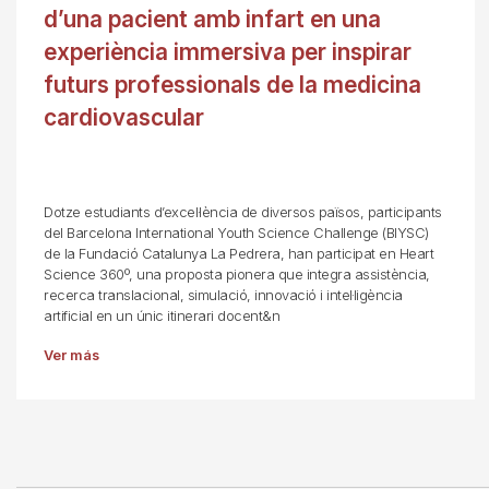
d’una pacient amb infart en una
experiència immersiva per inspirar
futurs professionals de la medicina
cardiovascular
Dotze estudiants d’excel·lència de diversos països, participants
del Barcelona International Youth Science Challenge (BIYSC)
de la Fundació Catalunya La Pedrera, han participat en Heart
Science 360º, una proposta pionera que integra assistència,
recerca translacional, simulació, innovació i intel·ligència
artificial en un únic itinerari docent&n
Ver más