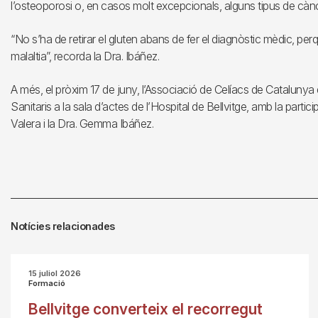
l’osteoporosi o, en casos molt excepcionals, alguns tipus de cànc
“No s’ha de retirar el gluten abans de fer el diagnòstic mèdic, perqu
malaltia”, recorda la Dra. Ibáñez.
A més, el pròxim 17 de juny, l’Associació de Celíacs de Catalunya
Sanitaris a la sala d’actes de l’Hospital de Bellvitge, amb la part
Valera i la Dra. Gemma Ibáñez.
Notícies relacionades
15 juliol 2026
Formació
Bellvitge converteix el recorregut