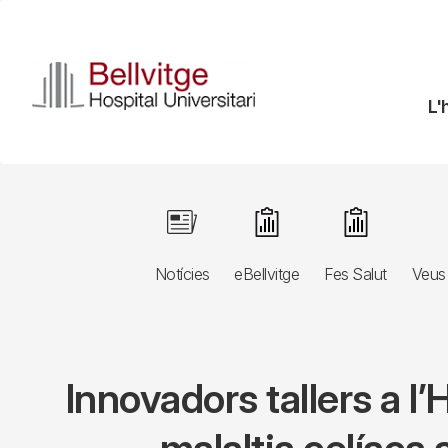
Vés
al
contingut
N
L'
pr
Navegació
Image
Image
Image
principal
Notícies
eBellvitge
Fes Salut
Veus 
3r
nivell
Innovadors tallers a l