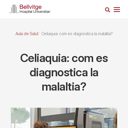
Vés
Cerca
al
Togg
contingut
navig
Aula de Salut
Celiaquia: com es diagnostica la malaltia?
Celiaquia: com es
diagnostica la
malaltia?
Imagen