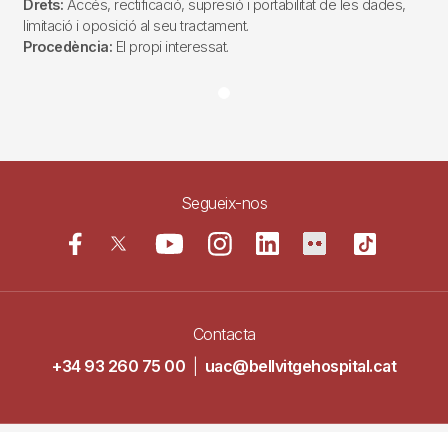
Drets:
Accés, rectificació, supresió i portabilitat de les dades,
limitació i oposició al seu tractament.
Procedència:
El propi interessat.
Segueix-nos
Contacta
+34 93 260 75 00
|
uac@bellvitgehospital.cat