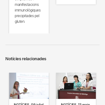
manifestacions
immunològiques
precipitades pel
gluten.
Notícies relacionades
NOTÍCIES
09 juliol
NOTÍCIES
13 maig