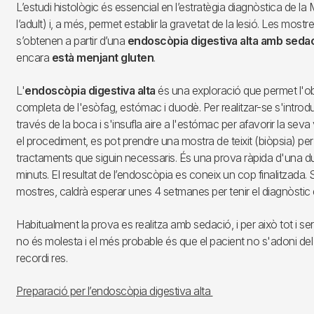
L’estudi histològic és essencial en l’estratègia diagnòstica de l
l’adult) i, a més, permet establir la gravetat de la lesió. Les mostres
s’obtenen a partir d’una
endoscòpia digestiva alta amb seda
encara
està menjant gluten
.
L'
endoscòpia digestiva alta
és una exploració que permet l'ob
completa de l'esòfag, estómac i duodè. Per realitzar-se s'introdue
través de la boca i s'insufla aire a l'estómac per afavorir la seva
el procediment, es pot prendre una mostra de teixit (biòpsia) per a
tractaments que siguin necessaris. És una prova ràpida d'una d
minuts. El resultat de l’endoscòpia es coneix un cop finalitzada. 
mostres, caldrà esperar unes 4 setmanes per tenir el diagnòstic d
Habitualment la prova es realitza amb sedació, i per això tot i s
no és molesta i el més probable és que el pacient no s'adoni de
recordi res.
Preparació per l’endoscòpia digestiva alta