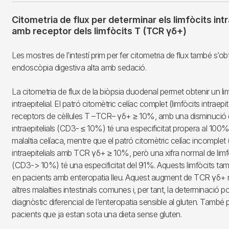
Citometria de flux per determinar els limfòcits intr
amb receptor dels limfòcits T (TCR γδ+)
Les mostres de l’intestí prim per fer citometria de flux també s’ob
endoscòpia digestiva alta amb sedació.
La citometria de flux de la biòpsia duodenal permet obtenir un l
intraepitelial. El patró citomètric celíac complet (limfòcits intraep
receptors de cèl·lules T –TCR– γδ+ ≥ 10%, amb una disminució d
intraepitelials (CD3- ≤ 10%) té una especificitat propera al 100%
malaltia celíaca, mentre que el patró citomètric celíac incomplet (
intraepitelials amb TCR γδ+ ≥ 10%, però una xifra normal de limfòc
(CD3-> 10%) té una especificitat del 91%. Aquests limfòcits ta
en pacients amb enteropatia lleu. Aquest augment de TCR γδ+ 
altres malalties intestinals comunes i, per tant, la determinació pot
diagnòstic diferencial de l’enteropatia sensible al gluten. També 
pacients que ja estan sota una dieta sense gluten.