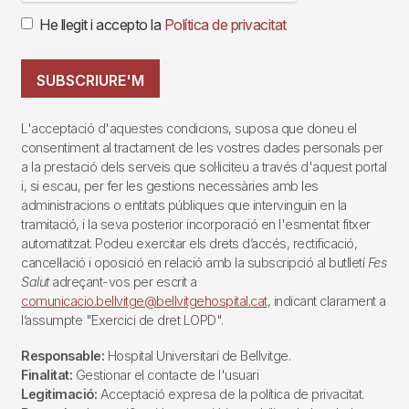
He llegit i accepto la
Política de privacitat
SUBSCRIURE'M
L'acceptació d'aquestes condicions, suposa que doneu el
consentiment al tractament de les vostres dades personals per
a la prestació dels serveis que sol·liciteu a través d'aquest portal
i, si escau, per fer les gestions necessàries amb les
administracions o entitats públiques que intervinguin en la
tramitació, i la seva posterior incorporació en l'esmentat fitxer
automatitzat. Podeu exercitar els drets d’accés, rectificació,
cancel·lació i oposició en relació amb la subscripció al butlletí
Fes
Salut
adreçant-vos per escrit a
comunicacio.bellvitge@bellvitgehospital.cat
, indicant clarament a
l’assumpte "Exercici de dret LOPD".
Responsable:
Hospital Universitari de Bellvitge.
Finalitat:
Gestionar el contacte de l'usuari
Legitimació:
Acceptació expresa de la política de privacitat.