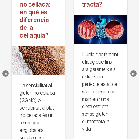
no celíaca:
tracta?
en què es
diferencia
de la
celiaquia?
L'únic tractament
eficaç que fins
ara garanteix als
celíacs un
perfecte estat de
La sensibilitat al
salut consisteix a
gluten no celíaca
mantenir una
(SGNC) o
dieta estricta
sensibilitat al blat
sense gluten
no celíaca és un
durant tota la
terme que
vida.
engloba els
símptomes i