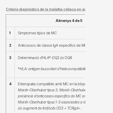
Criteris diagnòstics de la malaltia celíaca en adults
Almenys 4 de 5
1
Símptomes típics de MC
2
Anticossos de classe IgA específics de MC amb títols alts
3
Determinació d’HLA*-DQ2 i/o DQ8
*
HLA: antigen leucocitari d’histocompatibilitat
4
Enteropatia compatible amb MC en la biòpsia intestinal:
inclo
Marsh-Oberhuber tipus 3, Marsh-Oberhuber tipus 1-2 associ
presència d’anticossos específics de MC amb títols baixos/al
Marsh-Oberhuber tipus 1-3 associades a dipòsits subepitelial
i/o augment de limfòcits CD3 + TCRgd+.