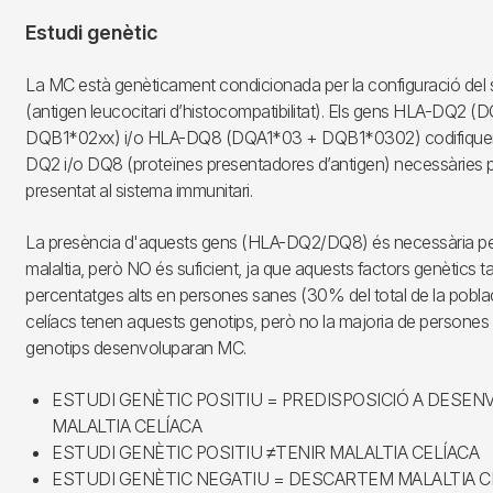
Estudi genètic
La MC està genèticament condicionada per la configuració del
(antigen leucocitari d’histocompatibilitat). Els gens HLA-DQ2 
DQB1*02xx) i/o HLA-DQ8 (DQA1*03 + DQB1*0302) codifiquen 
DQ2 i/o DQ8 (proteïnes presentadores d’antigen) necessàries pe
presentat al sistema immunitari.
La presència d'aquests gens (HLA-DQ2/DQ8) és necessària pe
malaltia, però NO és suficient, ja que aquests factors genètics 
percentatges alts en persones sanes (30% del total de la poblaci
celíacs tenen aquests genotips, però no la majoria de persone
genotips desenvoluparan MC.
ESTUDI GENÈTIC POSITIU = PREDISPOSICIÓ A DESE
MALALTIA CELÍACA
ESTUDI GENÈTIC POSITIU ≠TENIR MALALTIA CELÍACA
ESTUDI GENÈTIC NEGATIU = DESCARTEM MALALTIA C