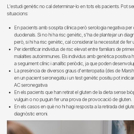
L'estudi genètic no cal determinar-lo en tots els pacients. Pot ser
situacions:
En pacients amb sospita clínica però serologia negativa per de
duodenals. Si no hi ha risc genètic, s'ha de plantejar un diagn
però, si hi ha risc genètic, cal considerar la necessitat de fer 
Per identificar individus de risc elevat entre familiars de prim
malalties autoimmunes. Els individus amb genètica positiva
a seguiment clínic i analític periòdic, ja que poden desenvol
La presència de diversos graus d'enteropatia (des de Marsh
en un pacient seronegatiu i un test genètic positiu pot indica
AC seronegativa
En els pacients que han retirat el gluten de la dieta sense bi
vulguin o no puguin fer una prova de provocació de gluten.
En els casos en què no hi hagi resposta a la retirada del glut
diagnòstic erroni.