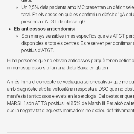
Un 2,5% dels pacients amb MC presenten un dèficit selec
total. En els casos en què es confirmi un dèficit d’IgA cal 
presència d’ATGT de classe IgG.
Els anticossos antiendomisi
Són menys sensibles i més específics que els ATGT però
disponibles a tots els centres. Es reserven per confirmar 
positius d'ATGT.
Hi ha persones que no eleven anticossos perquè tenen dèficit d
immunosupressors o fan una dieta Baixa en gluten.
A més, hi ha el concepte de «celiaquia seronegativa» que inclour
amb diagnòstic atròfia vellositària i resposta a DSG que no obs
manifestat anticossos elevats en la serologia. Cal destacar qu
MARSH1 són ATTG positius i el 85% de Marsh III. Per això cal t
que la negativitat d'aquests marcadors no exclou definitivament 