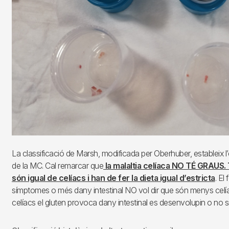
La classificació de Marsh, modificada per Oberhuber, estableix l’
de la MC. Cal remarcar que
la malaltia celíaca NO TÉ GRAUS. 
són igual de celíacs i han de fer la dieta igual d’estricta
. El
símptomes o més dany intestinal NO vol dir que són menys celíac
celíacs el gluten provoca dany intestinal es desenvolupin o no