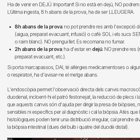
Ha de venir en DEJÚ. Important! Si no està en dejú, NO podrem fe
L’última ingesta, 8 h abans de la prova, ha de ser LLEUGERA.
8h abans de la prova
: no pot prendre res amb l'excepció 
(aigua, preparat evacuant, infusió) o cafè SOL i els sucs
o raïm blanc). NO prengui llet. Es recomana no fumar.
2h abans de la prova
: ha d'estar en
dejú
. NO prendre res (ni
preparat evacuant, etc.).
Si porta marcapassos, DAI, té al·lèrgies medicamentoses o alg
o respiratori, ha d'avisar-ne el metge abans.
L'endoscòpia permet l'observació directa dels canvis macrosc
duodenal, incloent-hi el patró festonejat, la reducció de plecs i l
que aquests canvis són d'ajuda per dirigir la presa de biòpsies,
sensibles ni específics per al diagnòstic i cal la biòpsia. Atès que 
histològiques poden tenir una distribució irregular, cal prendre d
la biòpsia intestinal (dues del bulb i quatre del duodè distal).