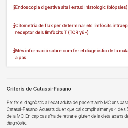
Endoscòpia digestiva alta i estudi histològic (biòpsies)
Citometria de flux per determinar els limfòcits intraep
receptor dels limfòcits T (TCR γδ+)
Més informació sobre com fer el diagnòstic de la malal
a pas
Criteris de Catassi-Fasano
Per fer el diagnòstic a l'edat adulta del pacient amb MC ens base
Catassi-Fasano. Aquests diuen que cal complir almenys 4 dels 5 
de la MC. En cap cas s’ha de retirar el gluten de la dieta abans de f
diagnòstic.