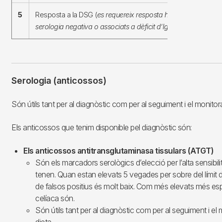
5
Resposta a la DSG (
es requereix resposta histològica en pa
serologia negativa o associats a dèficit d’IgA
).
Serologia (anticossos)
Són útils tant per al diagnòstic com per al seguiment i el monitora
Els anticossos que tenim disponible pel diagnòstic són:
Els anticossos antitransglutaminasa tissulars (ATGT)
Són els marcadors serològics d’elecció per l’alta sensibilit
tenen. Quan estan elevats 5 vegades per sobre del límit de
de falsos positius és molt baix. Com més elevats més esp
celíaca són.
Són útils tant per al diagnòstic com per al seguiment i el
dieta.