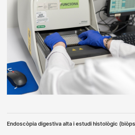
Endoscòpia digestiva alta i estudi histològic (biòp