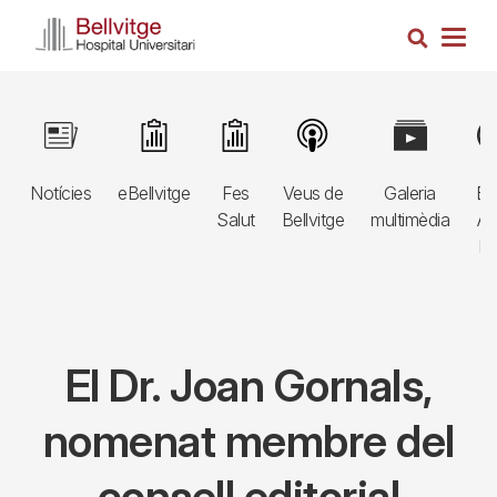
Vés
Cerca
al
Togg
contingut
navig
Navegació
Image
Image
Image
Image
Image
Im
principal
Notícies
eBellvitge
Fes
Veus de
Galeria
Bl
3r
Salut
Bellvitge
multimèdia
Au
nivell
E
El Dr. Joan Gornals,
nomenat membre del
consell editorial