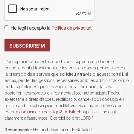
He llegit i accepto la
Política de privacitat
SUBSCRIURE'M
L'acceptació d'aquestes condicions, suposa que doneu el
consentiment al tractament de les vostres dades personals per a
la prestació dels serveis que sol·liciteu a través d'aquest portal i, si
escau, per fer les gestions necessàries amb les administracions o
entitats públiques que intervinguin en la tramitació, i la seva
posterior incorporació en l'esmentat fitxer automatitzat. Podeu
exercitar els drets d’accés, rectificació, cancel·lació i oposició en
relació amb la subscripció al butlletí
Fes Salut
adreçant-vos per
escrit a
comunicacio.bellvitge@bellvitgehospital.cat
, indicant
clarament a l’assumpte "Exercici de dret LOPD".
Responsable:
Hospital Universitari de Bellvitge.