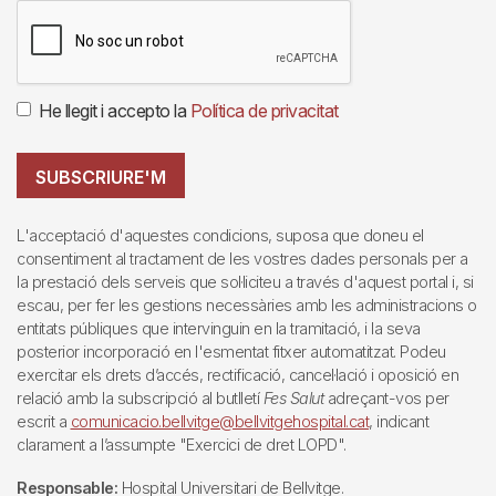
He llegit i accepto la
Política de privacitat
SUBSCRIURE'M
L'acceptació d'aquestes condicions, suposa que doneu el
consentiment al tractament de les vostres dades personals per a
la prestació dels serveis que sol·liciteu a través d'aquest portal i, si
escau, per fer les gestions necessàries amb les administracions o
entitats públiques que intervinguin en la tramitació, i la seva
posterior incorporació en l'esmentat fitxer automatitzat. Podeu
exercitar els drets d’accés, rectificació, cancel·lació i oposició en
relació amb la subscripció al butlletí
Fes Salut
adreçant-vos per
escrit a
comunicacio.bellvitge@bellvitgehospital.cat
, indicant
clarament a l’assumpte "Exercici de dret LOPD".
Responsable:
Hospital Universitari de Bellvitge.