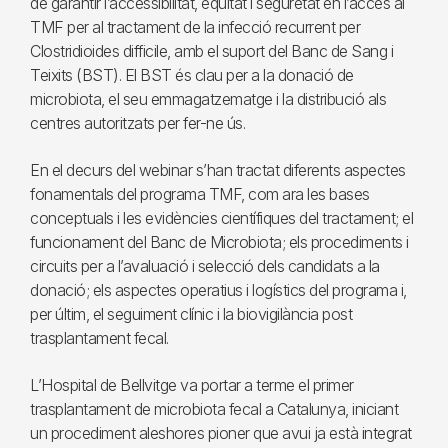
de garantir l’accessibilitat, equitat i seguretat en l’accés al
TMF per al tractament de la infecció recurrent per
Clostridioides difficile, amb el suport del Banc de Sang i
Teixits (BST). El BST és clau per a la donació de
microbiota, el seu emmagatzematge i la distribució als
centres autoritzats per fer-ne ús.
En el decurs del webinar s’han tractat diferents aspectes
fonamentals del programa TMF, com ara les bases
conceptuals i les evidències científiques del tractament; el
funcionament del Banc de Microbiota; els procediments i
circuits per a l’avaluació i selecció dels candidats a la
donació; els aspectes operatius i logístics del programa i,
per últim, el seguiment clínic i la biovigilància post
trasplantament fecal.
L’Hospital de Bellvitge va portar a terme el primer
trasplantament de microbiota fecal a Catalunya, iniciant
un procediment aleshores pioner que avui ja està integrat