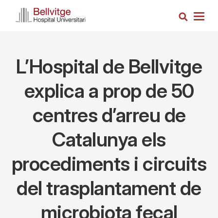
Vés
Cerca
al
Togg
contingut
navig
L’Hospital de Bellvitge
explica a prop de 50
centres d’arreu de
Catalunya els
procediments i circuits
del trasplantament de
microbiota fecal