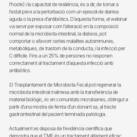
l’hoste) i la capacitat de resiliència, és a dir, de tornar a
l’estat previ a la pertorbació com un episodi de diarrea
aguda o la presa d’antibiòtics. D’aquesta forma, el webinar
va servir per exposar com l’alteració en la composició
normal de la microbiota intestinal, la disbiosi, pot
comportar o afavorir certes malalties autoimmunes,
metabòliques, de trastorn de la conducta, i la infecció per
C difficile. Fins a un 25% de persones no responen
correctament al tractament d’aquesta infecció amb
antibiòtics.
El Trasplantament de Microbiota Fecal pot regenerar la
microbiota intestinal malmesa amb la transferència de
material biològic, ric en comunitats microbianes, obtingut a
partir d’una mostra de femta d’un donant sa, al tracte
gastrointestinal del pacient terminada patologia.
Actualment es disposa de l’evidència científica que
demostra que el TMF és un tractament altament eficaç,