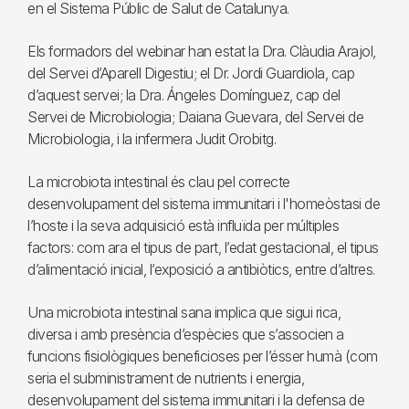
en el Sistema Públic de Salut de Catalunya.
Els formadors del webinar han estat la Dra. Clàudia Arajol,
del Servei d’Aparell Digestiu; el Dr. Jordi Guardiola, cap
d’aquest servei; la Dra. Ángeles Domínguez, cap del
Servei de Microbiologia; Daiana Guevara, del Servei de
Microbiologia, i la infermera Judit Orobitg.
La microbiota intestinal és clau pel correcte
desenvolupament del sistema immunitari i l'homeòstasi de
l’hoste i la seva adquisició està influïda per múltiples
factors: com ara el tipus de part, l’edat gestacional, el tipus
d’alimentació inicial, l’exposició a antibiòtics, entre d’altres.
Una microbiota intestinal sana implica que sigui rica,
diversa i amb presència d’espècies que s’associen a
funcions fisiològiques beneficioses per l’ésser humà (com
seria el subministrament de nutrients i energia,
desenvolupament del sistema immunitari i la defensa de