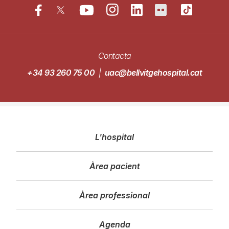
Contacta
+34 93 260 75 00
|
uac@bellvitgehospital.cat
Navegació
L'hospital
principal
Àrea pacient
Àrea professional
Agenda