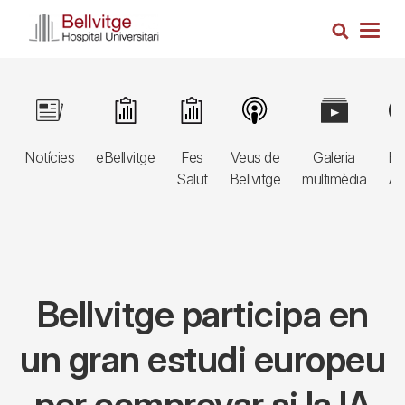
Vés
Cerca
al
Togg
contingut
navig
Navegació
Image
Image
Image
Image
Image
Im
principal
Notícies
eBellvitge
Fes
Veus de
Galeria
Bl
3r
Salut
Bellvitge
multimèdia
Au
nivell
E
Bellvitge participa en
un gran estudi europeu
per comprovar si la IA