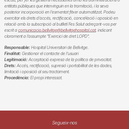
entitats públiques que intervinguin en la tramitació, i la seva
posterior incorporació en l'esmentat fitxer automatitzat. Podeu
exercitar els drets d’accés, rectificació, cancel·lació i oposició en
relació amb la subscripció al butlletí
Fes Salut
adreçant-vos per
escrit a
comunicacio.bellvitge@bellvitgehospital.cat
, indicant
clarament a l’assumpte "Exercici de dret LOPD".
Responsable:
Hospital Universitari de Bellvitge.
Finalitat:
Gestionar el contacte de l'usuari
Legitimació:
Acceptació expresa de la política de privacitat.
Drets:
Accés, rectificació, supresió i portabilitat de les dades,
limitació i oposició al seu tractament.
Procedència:
El propi interessat.
Segueix-nos