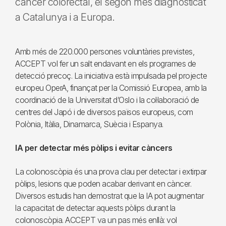
càncer colorectal, el segon més diagnosticat
a Catalunya i a Europa.
Amb més de 220.000 persones voluntàries previstes,
ACCEPT vol fer un salt endavant en els programes de
detecció precoç. La iniciativa està impulsada pel projecte
europeu OperA, finançat per la Comissió Europea, amb la
coordinació de la Universitat d’Oslo i la col·laboració de
centres del Japó i de diversos països europeus, com
Polònia, Itàlia, Dinamarca, Suècia i Espanya.
IA per detectar més pòlips i evitar càncers
La colonoscòpia és una prova clau per detectar i extirpar
pòlips, lesions que poden acabar derivant en càncer.
Diversos estudis han demostrat que la IA pot augmentar
la capacitat de detectar aquests pòlips durant la
colonoscòpia. ACCEPT va un pas més enllà: vol