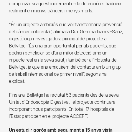
comprovar si aquest increment en la detecció es tradueix
realment en menys càncers i menys morts.
“És un projecte ambiciós que vol transformar la prevenció
del càncer colorectal”, afirma la Dra. Gemma Ibáñez-Sanz,
digestòloga i investigadora principal del projecte a
Bellvitge. “És una gran oportunitat per als pacients, que
podrien beneficiar-se d’una millor detecció amb un
impacte real en la seva salut, i també per a l’Hospital de
Bellvitge, ja que ens enriquirem del contacte amb un grup
de treball internacional de primer nivell”, segons ha
explicat.
Fins ara, Bellvitge ha reclutat 53 pacients des de la seva
Unitat d’Endoscòpia Digestiva, i el projecte continuarà
incorporant nous participants. En total, 17 hospitals de
l’Estat participen en el projecte ACCEPT.
Un estudi rigorós amb seguiment a 15 anys vista