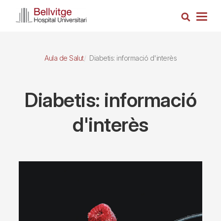
Vés
Cerca
al
Togg
contingut
navig
Aula de Salut
Diabetis: informació d'interès
Diabetis: informació
d'interès
Imagen