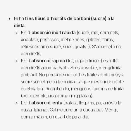
Hi ha
tres tipus d'hidrats de carboni (sucre) a la
dieta
:
Els d
'absorció molt ràpid
a (sucre, mel, caramels,
xocolata, pastissos, melmelades, galetes, flams,
refrescos amb sucre, sucs, gelats...). S'aconsella no
prendre'ls.
Els d'
absorció ràpida
(llet, iogurt i fruites) és millor
prendre'ls acompanyats. Si és possible, mengi fruita
amb pell. No pregui el suc sol. Les fruites amb menys
sucre són el meló i la síndria. La que més sucre conté
és el plàtan. Durant el dia, mengi dos racions de fruita
(per exemple, una poma i mig plàtan).
Els d'
absorció lenta
(patata, llegums, pa, arròs o la
pasta italiana). Cal incloure un a cada àpat. Mengi,
com a màxim, un quart de pa al dia.