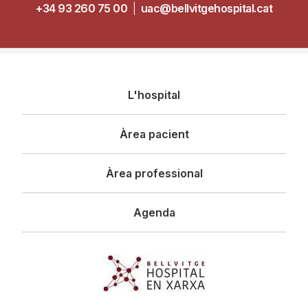
+34 93 260 75 00
|
uac@bellvitgehospital.cat
Navegació
L'hospital
principal
Àrea pacient
Àrea professional
Agenda
Imagen