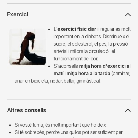
Exercici
Imagen
L'
exercici físic diari
i regular és molt
important en la diabetis. Disminueix el
sucre, el colesterol, el pes, la pressió
arterial i millora la circulació i el
funcionament del cor.
S'aconsella
mitja hora d'exercici al
matí i mitja hora a la tarda
(caminar,
anar en bicicleta, nedar, ballar, gimnàstica).
Altres consells
Si vostè fuma, és molt important que ho deixi.
Si té sobrepès, perdre uns quilos pot ser suficient per