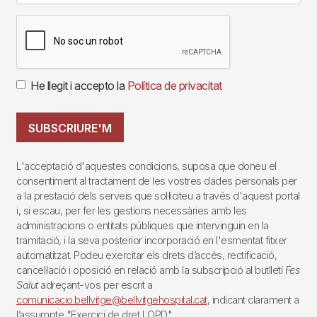
He llegit i accepto la
Política de privacitat
SUBSCRIURE'M
L'acceptació d'aquestes condicions, suposa que doneu el
consentiment al tractament de les vostres dades personals per
a la prestació dels serveis que sol·liciteu a través d'aquest portal
i, si escau, per fer les gestions necessàries amb les
administracions o entitats públiques que intervinguin en la
tramitació, i la seva posterior incorporació en l'esmentat fitxer
automatitzat. Podeu exercitar els drets d’accés, rectificació,
cancel·lació i oposició en relació amb la subscripció al butlletí
Fes
Salut
adreçant-vos per escrit a
comunicacio.bellvitge@bellvitgehospital.cat
, indicant clarament a
l’assumpte "Exercici de dret LOPD".