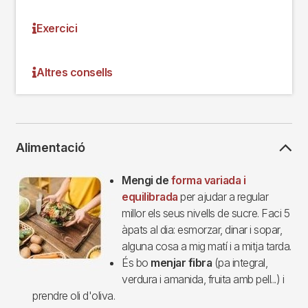
Exercici
Altres consells
Alimentació
Imagen
Mengi de
forma variada i
equilibrada
per ajudar a regular
millor els seus nivells de sucre. Faci 5
àpats al dia: esmorzar, dinar i sopar,
alguna cosa a mig matí i a mitja tarda.
És bo
menjar fibra
(pa integral,
verdura i amanida, fruita amb pell...) i
prendre oli d'oliva.