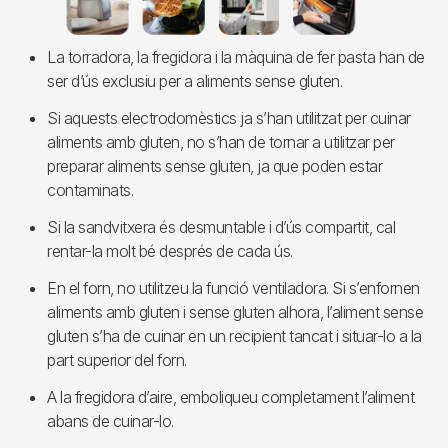
La torradora, la fregidora i la màquina de fer pasta han de
ser d’ús exclusiu per a aliments sense gluten.
Si aquests electrodomèstics ja s’han utilitzat per cuinar
aliments amb gluten, no s’han de tornar a utilitzar per
preparar aliments sense gluten, ja que poden estar
contaminats.
Si la sandvitxera és desmuntable i d’ús compartit, cal
rentar-la molt bé després de cada ús.
En el forn, no utilitzeu la funció ventiladora. Si s’enfornen
aliments amb gluten i sense gluten alhora, l’aliment sense
gluten s’ha de cuinar en un recipient tancat i situar-lo a la
part superior del forn.
A la fregidora d’aire, emboliqueu completament l’aliment
abans de cuinar-lo.