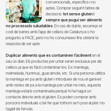
convencionals, específics i no
aptes. Comprar seguint l’arbre de
decisions:
tot sense gluten i
sempre que pugui ser aliments
no processats saludables
. En cas de dubte, escanejo el
codi de barres amb l’app de celíacs de Catalunya o ho
pregunto a FACE, però no ho consumeixo fins obtenir la
resposta de ser apte.
Duplicar aliments que es contaminen fàcilment
en el
seu ús diari. Els productes per untar seran exclusius per als
celíacs ja que és fàcil contaminar-los. Ex: mantega,
melmelada, hummus, guacamole, etc. Si una persona utilitza
la mantega en pa amb gluten i introdueix de nou el ganivet
amb restes de pa a la mantega per untar-ne més, aquesta
mantega estarà contaminada perquè hi ha hagut un
contacte directe amb el gluten. Es poden comprar amb
porcions individuals o bé fer que tothom se’n posi al plat i no
l’agafi de l’envàs.