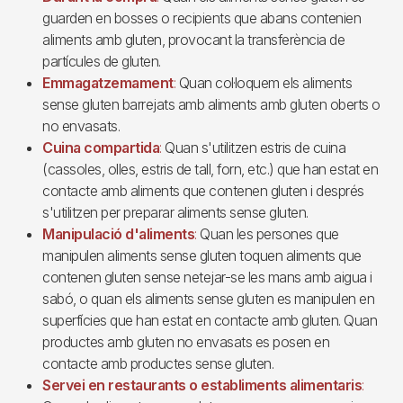
guarden en bosses o recipients que abans contenien
aliments amb gluten, provocant la transferència de
partícules de gluten.
Emmagatzemament
:
Quan col·loquem els aliments
sense gluten barrejats amb aliments amb gluten oberts o
no envasats.
Cuina compartida
:
Quan s'utilitzen estris de cuina
(cassoles, olles, estris de tall, forn, etc.) que han estat en
contacte amb aliments que contenen gluten i després
s'utilitzen per preparar aliments sense gluten.
Manipulació d'aliments
:
Quan les persones que
manipulen aliments sense gluten toquen aliments que
contenen gluten sense netejar-se les mans amb aigua i
sabó, o quan els aliments sense gluten es manipulen en
superfícies que han estat en contacte amb gluten. Quan
productes amb gluten no envasats es posen en
contacte amb productes sense gluten.
Servei en restaurants o establiments alimentaris
: