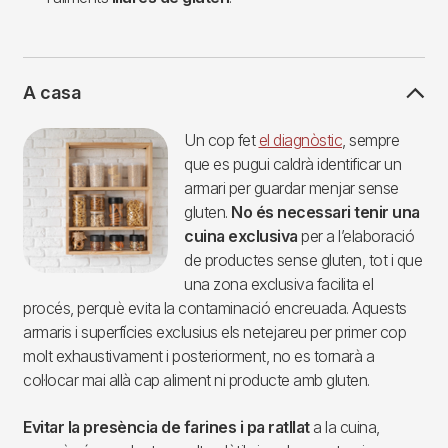
A casa
Imagen
Un cop fet
el diagnòstic
, sempre
que es pugui caldrà identificar un
armari per guardar menjar sense
gluten.
No és necessari tenir una
cuina exclusiva
per a l’elaboració
de productes sense gluten, tot i que
una zona exclusiva facilita el
procés, perquè evita la contaminació encreuada. Aquests
armaris i superfícies exclusius els netejareu per primer cop
molt exhaustivament i posteriorment, no es tornarà a
col·locar mai allà cap aliment ni producte amb gluten.
Evitar la presència de farines i pa ratllat
a la cuina,