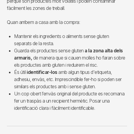
perquè són productes molt volàtils i poden contaminar
fàcilment les zones de treball.
Quan arribem a casa amb la compra:
Mantenir els ingredients o aliments sense gluten
separats de la resta.
Guarda els productes sense gluten
a la zona alta dels
armaris,
de manera que si cauen molles ho faran sobre
els productes amb gluten i reduirem el risc.
És útil
identificar-los
amb algun tipus d'etiqueta,
adhesiu, envàs, etc. Imprescindible fer-ho si poden ser
similars els productes amb i sense gluten.
Un cop obert l’envàs original del producte es recomana
fer un traspàs a un recipient hermètic. Posar una
identificació clara i fàcilment identificable.