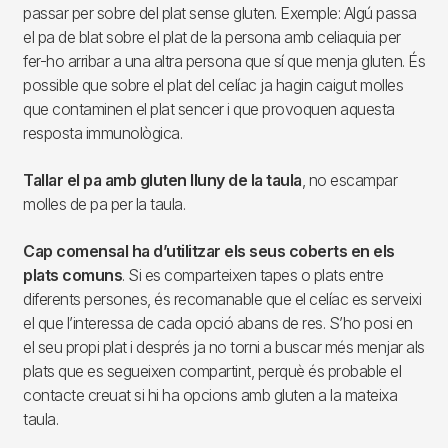
passar per sobre del plat sense gluten. Exemple: Algú passa
el pa de blat sobre el plat de la persona amb celiaquia per
fer-ho arribar a una altra persona que sí que menja gluten. És
possible que sobre el plat del celíac ja hagin caigut molles
que contaminen el plat sencer i que provoquen aquesta
resposta immunològica.
Tallar el pa amb gluten lluny de la taula
, no escampar
molles de pa per la taula.
Cap comensal ha d’utilitzar els seus coberts en els
plats comuns
. Si es comparteixen tapes o plats entre
diferents persones, és recomanable que el celíac es serveixi
el que l’interessa de cada opció abans de res. S’ho posi en
el seu propi plat i després ja no torni a buscar més menjar als
plats que es segueixen compartint, perquè és probable el
contacte creuat si hi ha opcions amb gluten a la mateixa
taula.