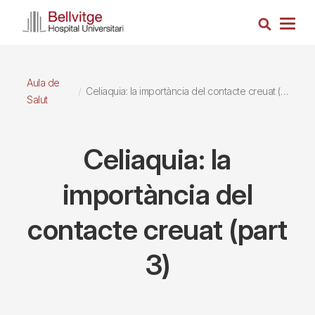
Vés
Cerca
al
Togg
contingut
navig
Aula de
Celiaquia: la importància del contacte creuat (part 3)
Salut
Celiaquia: la
importància del
contacte creuat (part
3)