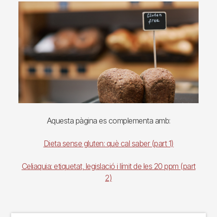
Imagen
Aquesta pàgina es complementa amb:
Dieta sense gluten: què cal saber (part 1)
Celiaquia: etiquetat, legislació i límit de les 20 ppm (part
2)