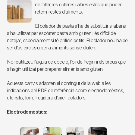
Imagen
de tallar, les culleres i altres estris que poden
retenir restes d’aliments.
El colador de pasta s’ha de substituir si abans
s’ha utilitzat per escórrer pasta amb gluten i és difícil de
netejar, especialment si té orificis petits. El colador nou ha de
ser d’ús exclusiu per a aliments sense gluten.
No reutilitzeu l’aigua de cocció, l’oli de fregir ni els brous que
s’hagin utilitzat per preparar aliments amb gluten.
Aquests canvis adapten el contingut de la web a les
indicacions del PDF de referència sobre electrodomèstics,
utensilis, forn, fregidora d’aire i coladors.
Electrodomèstics:
Imagen