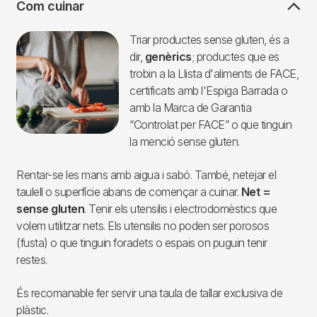
Com cuinar
Imagen
Triar productes sense gluten, és a
dir,
genèrics
; productes que es
trobin a la Llista d'aliments de FACE,
certificats amb l'Espiga Barrada o
amb la Marca de Garantia
“Controlat per FACE” o que tinguin
la menció sense gluten.
Rentar-se les mans amb aigua i sabó. També, netejar el
taulell o superfície abans de començar a cuinar.
Net =
sense gluten
. Tenir els utensilis i electrodomèstics que
volem utilitzar nets. Els utensilis no poden ser porosos
(fusta) o que tinguin foradets o espais on puguin tenir
restes.
És recomanable fer servir una taula de tallar exclusiva de
plàstic.