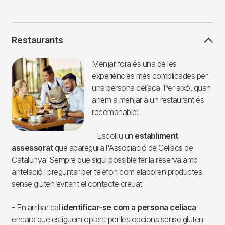
Restaurants
Imagen
Menjar fora és una de les
experiències més complicades per
una persona celíaca. Per això, quan
anem a menjar a un restaurant és
recomanable:
- Escolliu un
establiment
assessorat
que aparegui a l'Associació de Celíacs de
Catalunya. Sempre que sigui possible fer la reserva amb
antelació i preguntar per telèfon com elaboren productes
sense gluten evitant el contacte creuat.
- En arribar cal
identificar-se com a persona celíaca
encara que estiguem optant per les opcions sense gluten