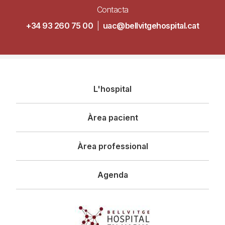
Contacta
+34 93 260 75 00
|
uac@bellvitgehospital.cat
Navegació
L'hospital
principal
Àrea pacient
Àrea professional
Agenda
Imagen