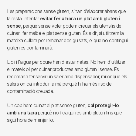
Les preparacions sense gluten, s’han d’elaborar abans que
la resta. Intentar
evitar fer alhora un plat amb gluten i
sense
, perquè sense voler podem creuar els utensilis de
cuinar i fer malbé el plat sense gluten. És a dir, si utilitzem la
mateixa cullera per remenar dos guisats, el que no contingui
gluten es contaminarà.
L'oli i l'aigua per coure han d'estar netes. No hem d'utilitzar
el mateix oli per cuinar productes amb gluten i sense. Es
recomana fer servir un saler amb dispensador, millor que els
salers on cal introduir la mà perquè hi ha més risc de
contaminació creuada.
Un cop hem cuinat el plat sense gluten,
cal protegir-lo
amb una tapa
perquè no li caigui res amb gluten fins que
sigui hora de menjar-lo.