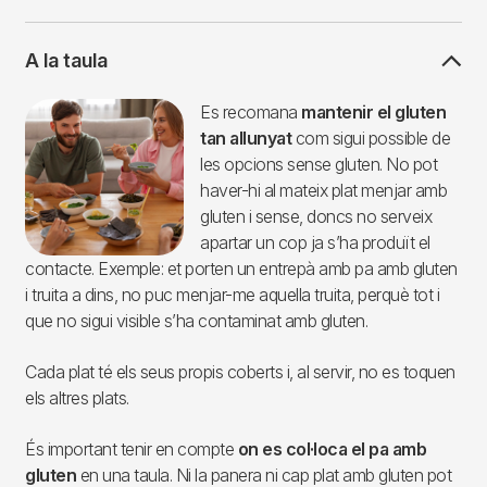
A la taula
Imagen
Es recomana
mantenir el gluten
tan allunyat
com sigui possible de
les opcions sense gluten. No pot
haver-hi al mateix plat menjar amb
gluten i sense, doncs no serveix
apartar un cop ja s’ha produït el
contacte. Exemple: et porten un entrepà amb pa amb gluten
i truita a dins, no puc menjar-me aquella truita, perquè tot i
que no sigui visible s’ha contaminat amb gluten.
Cada plat té els seus propis coberts i, al servir, no es toquen
els altres plats.
És important tenir en compte
on es col·loca el pa amb
gluten
en una taula. Ni la panera ni cap plat amb gluten pot