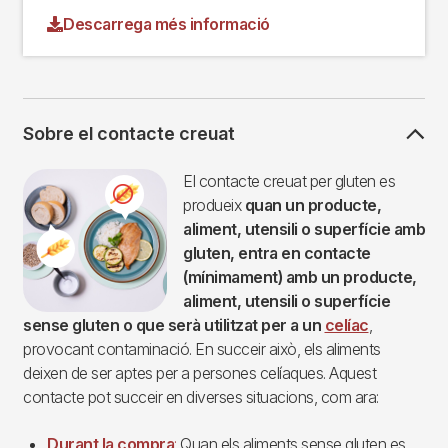
Descarrega més informació
Sobre el contacte creuat
Imagen
El contacte creuat per gluten es
produeix
quan un producte,
aliment, utensili o superfície amb
gluten, entra en contacte
(mínimament) amb un producte,
aliment, utensili o superfície
sense gluten o que serà utilitzat per a un
celíac
,
provocant contaminació. En succeir això, els aliments
deixen de ser aptes per a persones celíaques. Aquest
contacte pot succeir en diverses situacions, com ara:
Durant la compra
:
Quan els aliments sense gluten es