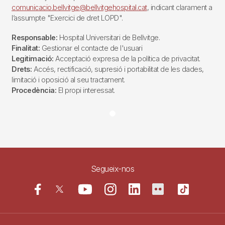
comunicacio.bellvitge@bellvitgehospital.cat
, indicant clarament a
l’assumpte "Exercici de dret LOPD".
Responsable:
Hospital Universitari de Bellvitge.
Finalitat:
Gestionar el contacte de l'usuari
Legitimació:
Acceptació expresa de la política de privacitat.
Drets:
Accés, rectificació, supresió i portabilitat de les dades,
limitació i oposició al seu tractament.
Procedència:
El propi interessat.
Segueix-nos