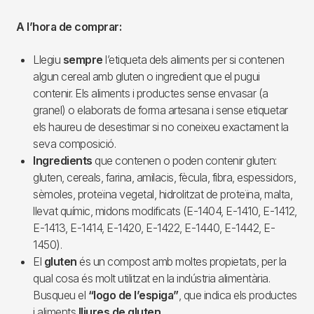
A l’hora de comprar:
Llegiu
sempre
l’etiqueta dels aliments per si contenen
algun cereal amb gluten o ingredient que el pugui
contenir. Els aliments i productes sense envasar (a
granel) o elaborats de forma artesana i sense etiquetar
els haureu de desestimar si no coneixeu exactament la
seva composició.
Ingredients
que contenen o poden contenir gluten:
gluten, cereals, farina, amilacis, fècula, fibra, espessidors,
sèmoles, proteïna vegetal, hidrolitzat de proteïna, malta,
llevat químic, midons modificats (E-1404, E-1410, E-1412,
E-1413, E-1414, E-1420, E-1422, E-1440, E-1442, E-
1450).
El
gluten
és un compost amb moltes propietats, per la
qual cosa és molt utilitzat en la indústria alimentària.
Busqueu el
“logo de l’espiga”
, que indica els productes
i aliments
lliures de gluten
.