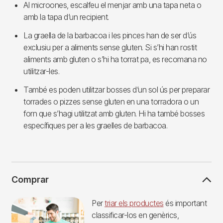
Al microones, escalfeu el menjar amb una tapa neta o
amb la tapa d’un recipient.
La graella de la barbacoa i les pinces han de ser d’ús
exclusiu per a aliments sense gluten. Si s’hi han rostit
aliments amb gluten o s’hi ha torrat pa, es recomana no
utilitzar-les.
També es poden utilitzar bosses d’un sol ús per preparar
torrades o pizzes sense gluten en una torradora o un
forn que s’hagi utilitzat amb gluten. Hi ha també bosses
específiques per a les graelles de barbacoa.
Comprar
Imagen
Per
triar els productes
és important
classificar-los en genèrics,