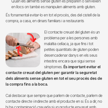
Quan els aliments sense gluten es preparen o serveixen
en llocs on també es manipulen aliments amb gluten.
És fonamental evitar-lo en tot el procés, des del cistell de la
compra, a casa, en dinars familiars i a restaurants
El contacte creuat del gluten és un
Imagen
problema per a les persones amb
malaltia celíaca, ja que fins i tot
petites quantitats de gluten poden
desencadenar danys en els seus
intestins encara que sigui sense
símptomes.
És important evitar el
contacte creuat del gluten per garantir la seguretat
dels aliments sense gluten en tot el seu procés des de
la compra fins a la boca.
Cal destacar que sempre que parlem de contacte, parlem de
contacte directe i indirecte amb el producte en si. És a dir, no
hi ha contaminació creuada si un producte envasat amb