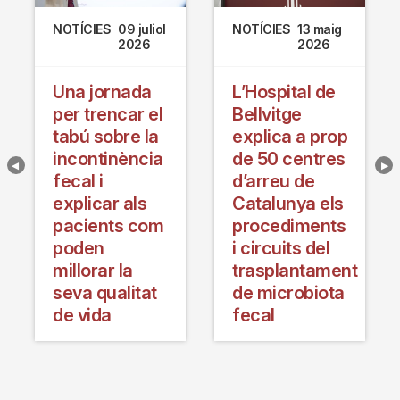
NOTÍCIES
09 juliol
NOTÍCIES
13 maig
2026
2026
Una jornada
L’Hospital de
per trencar el
Bellvitge
tabú sobre la
explica a prop
incontinència
de 50 centres
fecal i
d’arreu de
explicar als
Catalunya els
pacients com
procediments
poden
i circuits del
millorar la
trasplantament
seva qualitat
de microbiota
de vida
fecal