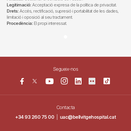
Legitimació:
Acceptació expresa de la política de privacitat.
Drets:
Accés, rectificació, supresió i portabilitat de les dades,
limitació i oposició al seu tractament.
Procedència:
El propi interessat.
Segueix-nos
Contacta
+34 93 260 75 00
|
uac@bellvitgehospital.cat