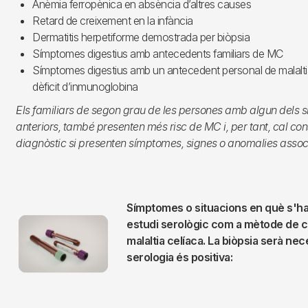
Anèmia ferropènica en absència d’altres causes
Retard de creixement en la infància
Dermatitis herpetiforme demostrada per biòpsia
Símptomes digestius amb antecedents familiars de MC
Símptomes digestius amb un antecedent personal de malal
dèficit d’inmunoglobina
Els familiars de segon grau de les persones amb algun dels
anteriors, també presenten més risc de MC i, per tant, cal con
diagnòstic si presenten símptomes, signes o anomalies assoc
Símptomes o situacions en què s'hau
Imagen
estudi serològic com a mètode de c
malaltia celíaca. La biòpsia serà nece
serologia és positiva: