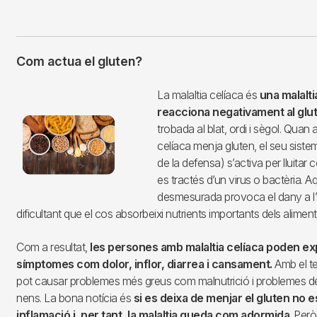
Com actua el gluten?
Imagen
La malaltia celíaca és
una malalti
reacciona negativament al glu
trobada al blat, ordi i sègol. Quan 
celíaca menja gluten, el seu siste
de la defensa) s’activa per lluitar
es tractés d’un virus o bactèria. 
desmesurada provoca el dany a l’i
dificultant que el cos absorbeixi nutrients importants dels aliment
Com a resultat,
les persones amb malaltia celíaca poden e
símptomes com dolor, inflor, diarrea i cansament.
Amb el te
pot causar problemes més greus com malnutrició i problemes de
nens. La bona notícia és
si es deixa de menjar el gluten no e
inflamació i, per tant, la malaltia queda com adormida
. Per