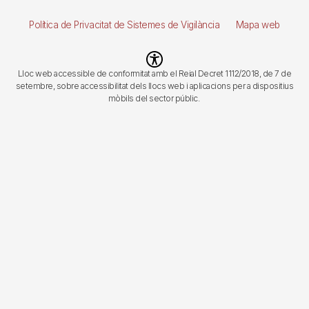
página
Política de Privacitat de Sistemes de Vigilància
Mapa web
Imagen
Lloc web accessible de conformitat amb el Reial Decret 1112/2018, de 7 de
setembre, sobre accessibilitat dels llocs web i aplicacions per a dispositius
mòbils del sector públic.