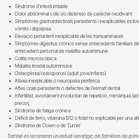
Síndrome d'intestí irritable
Dolor abdominal còlic i/o distensió de caràcter recidivant
Símptomes gastrointestinals persistents i inexplicables incl
vòmits i dispèpsia
Elevació persistent inexplicable de les transaminases
Símptomes digestius crònics sense antecedents familiars d
antecedent personal de malaltia autoimmune
Colitis microscòpica
Malaltia tiroidal autoimmune
Osteopènia/osteoporosi (adult jove/infants)
Atàxia inexplicable o neuropatia perifèrica
Aftes orals persistents o defectes de l’esmalt dental
Infertilitat, avortament involuntari de repetició, menàrquia 
precoç
Síndrome de fatiga crònica
Dèficit de ferro, vitamina B12 o folat no explicable per una a
Síndrome de Down o de Turner
També es recomana un estudi serològic als familiars de prim