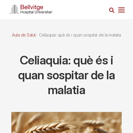
Vés
Cerca
al
Togg
contingut
navig
Aula de Salut
Celiaquia: què és i quan sospitar de la malatia
Celiaquia: què és i
quan sospitar de la
malatia
Imagen