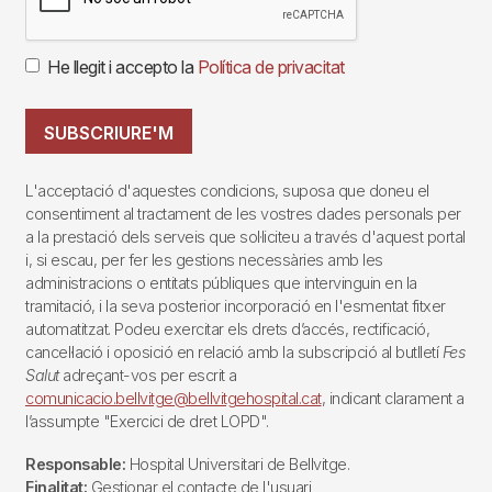
He llegit i accepto la
Política de privacitat
SUBSCRIURE'M
L'acceptació d'aquestes condicions, suposa que doneu el
consentiment al tractament de les vostres dades personals per
a la prestació dels serveis que sol·liciteu a través d'aquest portal
i, si escau, per fer les gestions necessàries amb les
administracions o entitats públiques que intervinguin en la
tramitació, i la seva posterior incorporació en l'esmentat fitxer
automatitzat. Podeu exercitar els drets d’accés, rectificació,
cancel·lació i oposició en relació amb la subscripció al butlletí
Fes
Salut
adreçant-vos per escrit a
comunicacio.bellvitge@bellvitgehospital.cat
, indicant clarament a
l’assumpte "Exercici de dret LOPD".
Responsable:
Hospital Universitari de Bellvitge.
Finalitat:
Gestionar el contacte de l'usuari