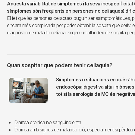
Aquesta variabilitat de símptomes i la seva inespecificitat
símptomes són freqüents en persones no celíaques) dific
El fet que les persones celíaques puguin ser asimptomàtiques, 
encara més complicada per poder obtenir la sospita que derivi en
diagnòstic de malaltia celíaca exigeix un alt índex de sospita per pa
Quan sospitar que podem tenir celiaquia?
Imagen
Símptomes o situacions en què s'ha
endoscòpia digestiva alta i biòpsies
tot si la serologia de MC és negativa
Diarrea crònica no sanguinolenta
Diarrea amb signes de malabsorció, especialment si pèrdua