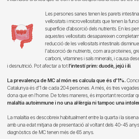
Les persones sanes tenen les parets intestina
Imagen
vellositats i microvellositats que tenen la fun
superfície d’absorció dels nutrients. En les p
aquestes vellositats desapareixen completam
reducció de les vellositats intestinals disminu
l'absorció de nutrients, com ara proteïnes, gre
carboni, vitamines i sals minerals, i causa dese
i desnutrició. Pot afectar a tot
l’intestí prim: duodè, jejú i ili
.
La prevalença de MC al món es calcula que és d’1%.
Concr
Catalunya és d’1 de cada 204 persones. A més, és tres vegades
dona que en l’home. De totes maneres, és important recordar q
malaltia autoimmune i no una al·lèrgia ni tampoc una intole
La malaltia es descobreix habitualment entre la quarta i la sisen
amb una edat mitjana de presentació al voltant dels 40-45 any
diagnòstics de MC tenen més de 65 anys.