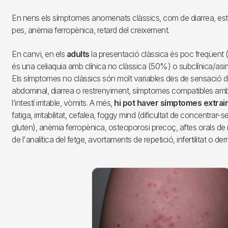
En nens els símptomes anomenats clàssics, com de diarrea, est
pes, anèmia ferropènica, retard del creixement.
En canvi, en els
adults
la presentació clàssica és poc freqüent
és una celiaquia amb clínica no clàssica (50%) o subclínica/a
Els símptomes no clàssics són molt variables des de sensació d’i
abdominal, diarrea o restrenyiment, símptomes compatibles amb
l’intestí irritable, vòmits. A més,
hi pot haver símptomes extrain
fatiga, irritabilitat, cefalea, foggy mind (dificultat de concentrar
gluten), anèmia ferropènica, osteoporosi precoç, aftes orals de r
de l'analítica del fetge, avortaments de repetició, infertilitat o de
Imagen