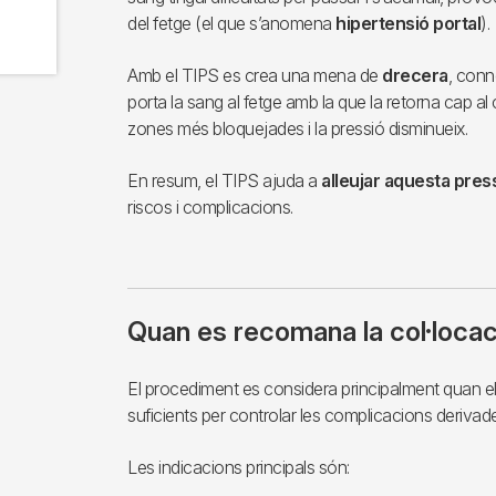
del fetge (el que s’anomena
hipertensió portal
).
Amb el TIPS es crea una mena de
drecera
, conn
porta la sang al fetge amb la que la retorna cap al co
zones més bloquejades i la pressió disminueix.
En resum, el TIPS ajuda a
alleujar aquesta pressi
riscos i complicacions.
Quan es recomana la col·locac
El procediment es considera principalment quan e
suficients per controlar les complicacions derivade
Les indicacions principals són: