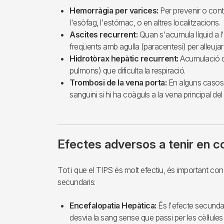
Hemorràgia per varices:
Per prevenir o contr
l'esòfag, l'estómac, o en altres localitzacions.
Ascites recurrent:
Quan s'acumula líquid a 
freqüents amb agulla (paracentesi) per alleuja
Hidrotòrax hepàtic recurrent:
Acumulació de 
pulmons) que dificulta la respiració.
Trombosi de la vena porta:
En alguns casos, s
sanguini si hi ha coàguls a la vena principal del 
Efectes adversos a tenir en 
Tot i que el TIPS és molt efectiu, és important con
secundaris:
Encefalopatia Hepàtica:
És l'efecte secund
desvia la sang sense que passi per les cèl·lules