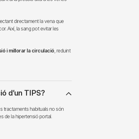
ectant directament la vena que
r. Així, la sang pot evitar les
ó i millorar la circulació
, reduint
ió d’un TIPS?
ls tractaments habituals no són
s de la hipertensió portal.