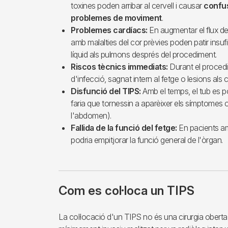
toxines poden arribar al cervell i causar
confus
problemes de moviment
.
Problemes cardíacs:
En augmentar el flux de 
amb malalties del cor prèvies poden patir insu
líquid als pulmons després del procediment.
Riscos tècnics immediats:
Durant el procedim
d'infecció, sagnat intern al fetge o lesions als 
Disfunció del TIPS:
Amb el temps, el tub es p
faria que tornessin a aparèixer els símptomes or
l'abdomen).
Fallida de la funció del fetge:
En pacients am
podria empitjorar la funció general de l'òrgan.
Com es col·loca un TIPS
La col·locació d'un TIPS no és una cirurgia obert