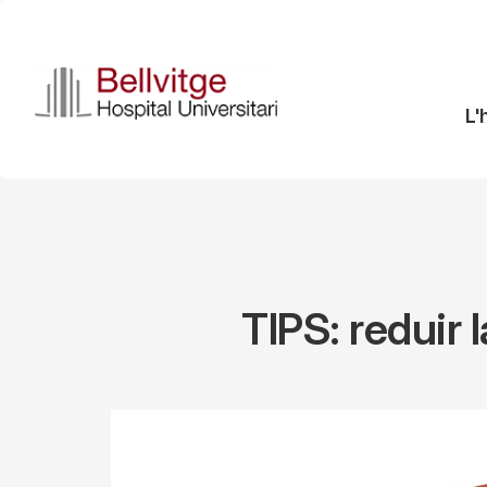
Vés
al
contingut
N
L'
pr
TIPS: reduir 
Imagen