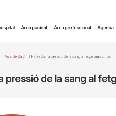
avegación
hospital
Àrea pacient
Àrea professional
Agenda
incipal
Aula de Salut
TIPS: reduir la pressió de la sang al fetge amb cirrosi
la pressió de la sang al fet