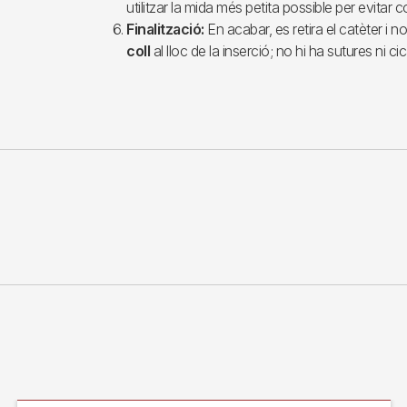
utilitzar la mida més petita possible per evitar 
Finalització:
En acabar, es retira el catèter i
coll
al lloc de la inserció; no hi ha sutures ni ci