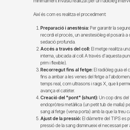
mínimament invasiu realitzat per un radiòleg interv
Així és com es realitza el procediment:
Preparació i anestèsia:
Per garantir la segure
recordi el procés, un anestesiòleg el posarà a
sedació profunda.
Accés a través del coll:
El metge realitza una
interna, ubicada al coll. A través d'aquesta pun
prim i flexible).
Recorregut fins al fetge:
El radiòleg guia el 
fins a arribar a les venes del fetge a l'abdomen.
temps real, com ultrasons i raigs X, que li per
avança el catèter.
Creació del "pont" (shunt):
Un cop dins del 
endopròtesi metàl·lica (un petit tub de malla) 
sang al fetge (vena porta) amb la que la treu c
Ajust de la pressió:
El diàmetre del TIPS es p
pressió de la sang disminueixi el necessari per 