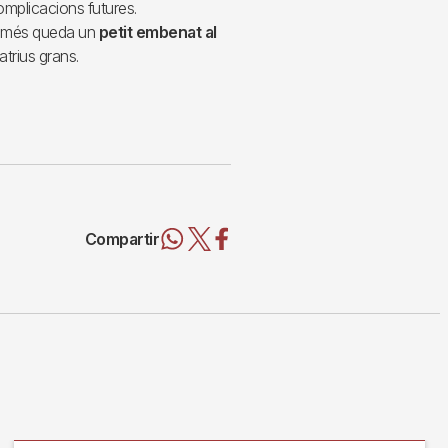
complicacions futures.
 només queda un
petit embenat al
catrius grans.
Compartir