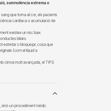
ió, somnolència extrema o
sang que torna al cor, els pacients
ficiència cardíaca o acumulació de
ent existeix un risc baix
conductes biliars.
ot estretar o bloquejar, cosa que
iginals (com el líquid a
b cirrosi molt avançada, el TIPS
a, sinó un procediment mèdic