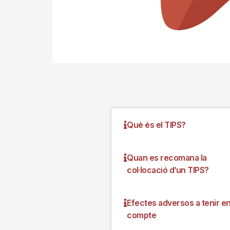
Què és el TIPS?
Quan es recomana la
col·locació d’un TIPS?
Efectes adversos a tenir e
compte