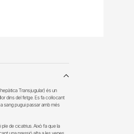
ahepàtica Transjugular) és un
r dins del fetge. Es fa col·locant
è la sang pugui passar amb més
 i ple de cicatrius. Això fa que la
ocant una pressió alta a les venes