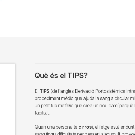
Què és el TIPS?
El
TIPS
(de l'anglès Derivació Portosistèmica Intr
procediment mèdic que ajuda la sang a circular millo
un petit tub metàl·lic que crea un nou camí perqu
facilitat.
n
Quan una persona té
cirrosi
, el fetge està endurit
sang tingui dificultats per passar i s’acumuli, prov