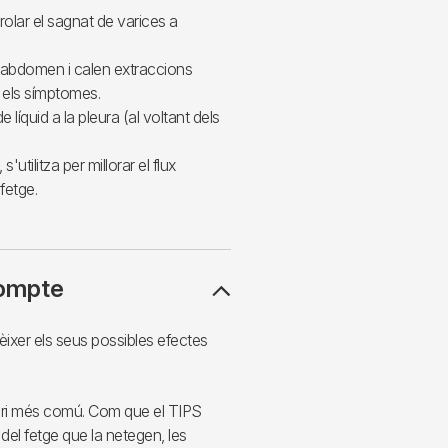
olar el sagnat de varices a
l'abdomen i calen extraccions
r els símptomes.
líquid a la pleura (al voltant dels
'utilitza per millorar el flux
fetge.
compte
èixer els seus possibles efectes
ari més comú. Com que el TIPS
 del fetge que la netegen, les