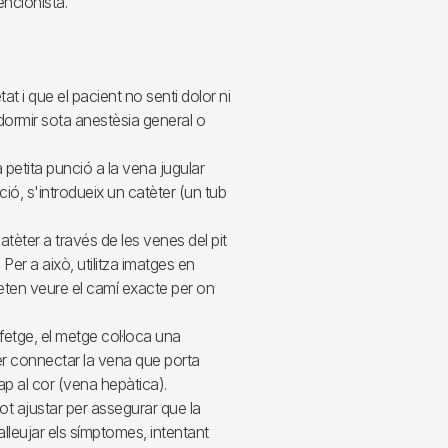
encionista.
tat i que el pacient no senti dolor ni
 dormir sota anestèsia general o
 petita punció a la vena jugular
ció, s'introdueix un catèter (un tub
catèter a través de les venes del pit
 Per a això, utilitza imatges en
meten veure el camí exacte per on
fetge, el metge col·loca una
per connectar la vena que porta
ap al cor (vena hepàtica).
ot ajustar per assegurar que la
alleujar els símptomes, intentant