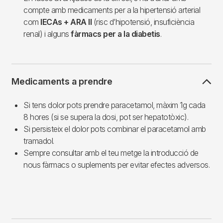
compte amb medicaments per a la hipertensió arterial
com
IECAs + ARA II
(risc d’hipotensió, insuficiència
renal) i alguns
fàrmacs per a la diabetis
.
Medicaments a prendre
Si tens dolor pots prendre paracetamol, màxim 1g cada
8 hores (si se supera la dosi, pot ser hepatotòxic).
Si persisteix el dolor pots combinar el paracetamol amb
tramadol.
Sempre consultar amb el teu metge la introducció de
nous fàrmacs o suplements per evitar efectes adversos.