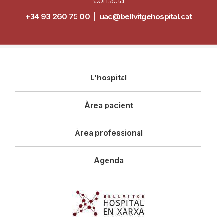
Contacta
+34 93 260 75 00
|
uac@bellvitgehospital.cat
Navegació
L'hospital
principal
Àrea pacient
Àrea professional
Agenda
Imagen