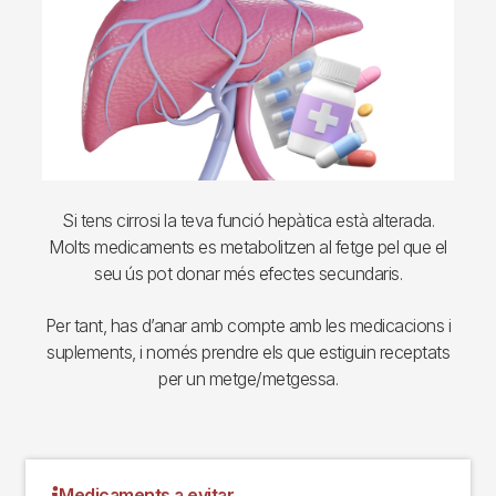
Si tens cirrosi la teva funció hepàtica està alterada.
Molts medicaments es metabolitzen al fetge pel que el
seu ús pot donar més efectes secundaris.
Per tant, has d’anar amb compte amb les medicacions i
suplements, i només prendre els que estiguin receptats
per un metge/metgessa.
Medicaments a evitar