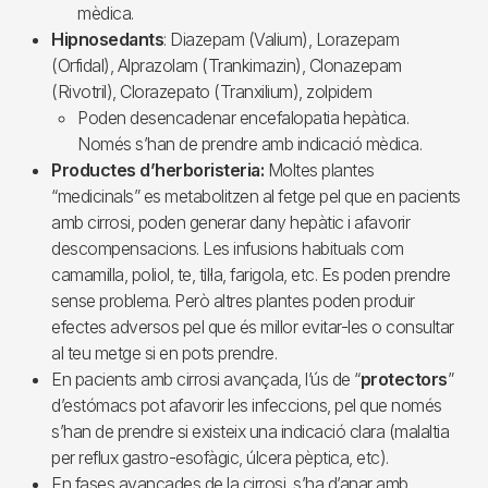
mèdica.
Hipnosedants
: Diazepam (Valium), Lorazepam
(Orfidal), Alprazolam (Trankimazin), Clonazepam
(Rivotril), Clorazepato (Tranxilium), zolpidem
Poden desencadenar encefalopatia hepàtica.
Només s’han de prendre amb indicació mèdica.
Productes d’herboristeria:
Moltes plantes
“medicinals” es metabolitzen al fetge pel que en pacients
amb cirrosi, poden generar dany hepàtic i afavorir
descompensacions. Les infusions habituals com
camamilla, poliol, te, til·la, farigola, etc. Es poden prendre
sense problema. Però altres plantes poden produir
efectes adversos pel que és millor evitar-les o consultar
al teu metge si en pots prendre.
En pacients amb cirrosi avançada, l’ús de “
protectors
”
d’estómacs pot afavorir les infeccions, pel que només
s’han de prendre si existeix una indicació clara (malaltia
per reflux gastro-esofàgic, úlcera pèptica, etc).
En fases avançades de la cirrosi, s’ha d’anar amb