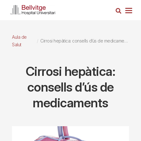
Vés
Cerca
al
Togg
contingut
navig
Aula de
Cirrosi hepàtica: consells d’ús de medicaments
Salut
Cirrosi hepàtica:
consells d’ús de
medicaments
Imagen