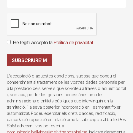
He llegit i accepto la
Política de privacitat
SUBSCRIURE'M
L'acceptació d'aquestes condicions, suposa que doneu el
consentiment al tractament de les vostres dades personals per
a la prestació dels serveis que sol·liciteu a través d'aquest portal
i, si escau, per fer les gestions necessàries amb les
administracions o entitats públiques que intervinguin en la
tramitació, i la seva posterior incorporació en l'esmentat fitxer
automatitzat. Podeu exercitar els drets d’accés, rectificació,
cancel·lació i oposició en relació amb la subscripció al butlletí
Fes
Salut
adreçant-vos per escrit a
comunicacio.bellvitge@bellvitgehospital.cat
, indicant clarament a