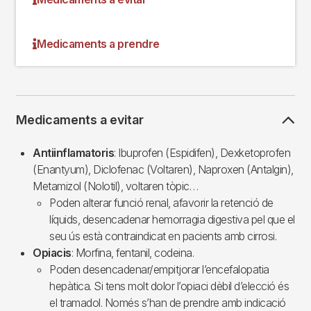
Medicaments a prendre
Medicaments a evitar
Antiinflamatoris
: Ibuprofen (Espidifen), Dexketoprofen
(Enantyum), Diclofenac (Voltaren), Naproxen (Antalgin),
Metamizol (Nolotil), voltaren tòpic…
Poden alterar funció renal, afavorir la retenció de
líquids, desencadenar hemorragia digestiva pel que el
seu ús està contraindicat en pacients amb cirrosi.
Opiacis
: Morfina, fentanil, codeina.
Poden desencadenar/empitjorar l’encefalopatia
hepàtica. Si tens molt dolor l’opiaci dèbil d’elecció és
el tramadol. Només s’han de prendre amb indicació