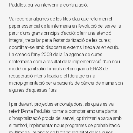
Padullés, qui va intervenir a continuació.
Va recordar algunes de les fites clau que refermen el
paper essencial de la infermeria en l’evolució del servei, a
partir d’uns grans principis d’acció: oferir una atenció
integral; treballar per a l’estandarització de les cures;
coordinar-se amb dispositius externs i treballar en equip.
La creació l’any 2009 de la 1a agenda de cures
d’infermeria com a resultat de la implementació d’un nou
model organitzatiu, l’impuls del programa ERAS de
recuperació intensificada o el lideratge en la
micropigmentació per a pacients de càncer de mama són
algunes d’aquestes fites.
I per davant, projectes encoratjadors, als quals es va
referir l’Anna Padullés: tornar a comptar amb una planta
d’hospitalització pròpia del servei; optimitzar la xarxa amb
el territori; implementar nous programes de prehabilitació
multimodal; avançar en la transversalitat de les cures