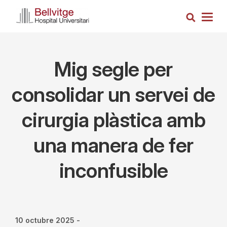
Vés
Cerca
al
Togg
contingut
navig
Mig segle per
consolidar un servei de
cirurgia plàstica amb
una manera de fer
inconfusible
10 octubre 2025
-