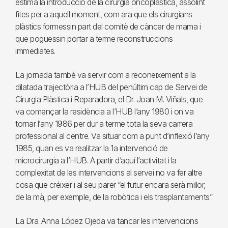
estima la introducció de la cirurgia oncoplàstica, assolint
fites per a aquell moment, com ara que els cirurgians
plàstics formessin part del comitè de càncer de mama i
que poguessin portar a terme reconstruccions
immediates.
La jornada també va servir com a reconeixement a la
dilatada trajectòria a l’HUB del penúltim cap de Servei de
Cirurgia Plàstica i Reparadora, el Dr. Joan M. Viñals, que
va començar la residència a l’HUB l’any 1980 i on va
tornar l’any 1986 per dur a terme tota la seva carrera
professional al centre. Va situar com a punt d’inflexió l’any
1985, quan es va realitzar la 1a intervenció de
microcirurgia a l’HUB. A partir d’aquí l’activitat i la
complexitat de les intervencions al servei no va fer altre
cosa que créixer i al seu parer “el futur encara serà millor,
de la mà, per exemple, de la robòtica i els trasplantaments”.
La Dra. Anna López Ojeda va tancar les intervencions