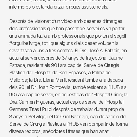
infermeres o estandarditzar circuits assistencials.
Després del visionat d’un vídeo amb desenes d’imatges
dels professionals que han passat pel servei es va portar
una animada taula amb professionals que porten el segell
#orgullbellvitge, tot i que alguns d’ells desenvolupen la
seva tasca a uns altres centres. El Drs. José A. Palacín, en
actiu al servei després de 37 anys de trajectòria; Jaume
Estrada, resident als 90 i ara cap del Servei de Cirurgia
Plàstica de l’Hospital de Son Espases, a Palma de
Mallorca; la Dra. Elena Martí, resident també a la dècada
dels 90; el Dr. Joan Fontdevila, també resident a l’HUB als
90 i ara cap de servei, en aquest cas de l’Hospital Clínic; la
Dra. Carmen Higueras, actual cap de servei de l’Hospital
Germans Trias i Pujol després de treballar durant prop de
8 anys a Bellvitge, i el Dr. Oriol Bermejo, cap de secció del
Servei de Cirurgia Plàstica a l’HUB van compartir de forma
distesa records, anècdotes i frases que han anat