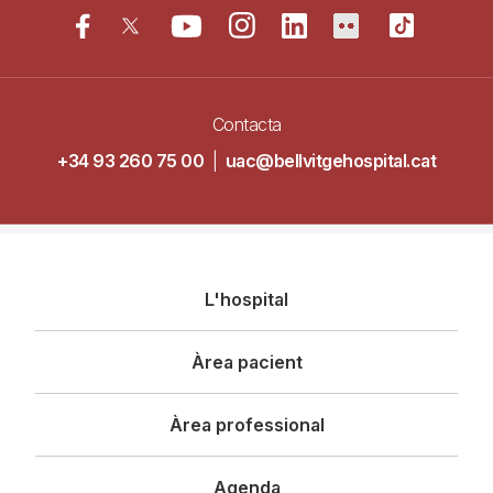
Contacta
+34 93 260 75 00
|
uac@bellvitgehospital.cat
Navegació
L'hospital
principal
Àrea pacient
Àrea professional
Agenda