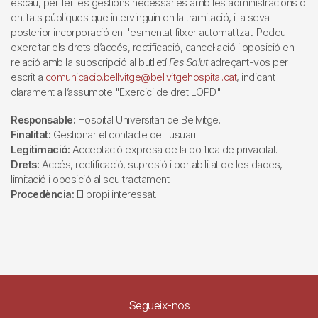
escau, per fer les gestions necessàries amb les administracions o
entitats públiques que intervinguin en la tramitació, i la seva
posterior incorporació en l'esmentat fitxer automatitzat. Podeu
exercitar els drets d’accés, rectificació, cancel·lació i oposició en
relació amb la subscripció al butlletí
Fes Salut
adreçant-vos per
escrit a
comunicacio.bellvitge@bellvitgehospital.cat
, indicant
clarament a l’assumpte "Exercici de dret LOPD".
Responsable:
Hospital Universitari de Bellvitge.
Finalitat:
Gestionar el contacte de l'usuari
Legitimació:
Acceptació expresa de la política de privacitat.
Drets:
Accés, rectificació, supresió i portabilitat de les dades,
limitació i oposició al seu tractament.
Procedència:
El propi interessat.
Segueix-nos