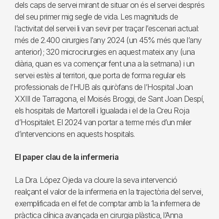
dels caps de servei mirant de situar on és el servei després
del seu primer mig segle de vida. Les magnituds de
l’activitat del servei li van sevir per traçar l’escenari actual:
més de 2.400 cirurgies l’any 2024 (un 45% més que l’any
anterior); 320 microcirurgies en aquest mateix any (una
diària, quan es va començar fent una a la setmana) i un
servei estès al territori, que porta de forma regular els
professionals de l’HUB als quiròfans de l’Hospital Joan
XXIII de Tarragona, el Moisés Broggi, de Sant Joan Despí,
els hospitals de Martorell i Igualada i el de la Creu Roja
d’Hospitalet. El 2024 van portar a terme més d’un miler
d’intervencions en aquests hospitals.
El paper clau de la infermeria
La Dra. López Ojeda va cloure la seva intervenció
realçant el valor de la infermeria en la trajectòria del servei,
exemplificada en el fet de comptar amb la 1a infermera de
pràctica clínica avançada en cirurgia plàstica, l’Anna