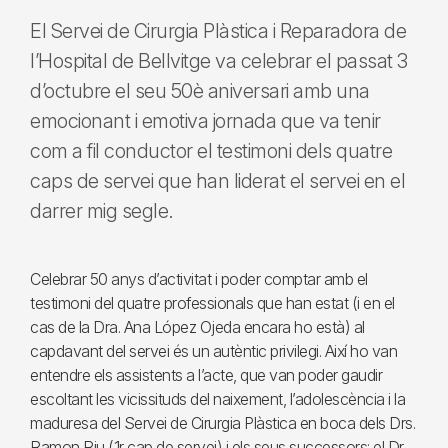
El Servei de Cirurgia Plàstica i Reparadora de
l’Hospital de Bellvitge va celebrar el passat 3
d’octubre el seu 50è aniversari amb una
emocionant i emotiva jornada que va tenir
com a fil conductor el testimoni dels quatre
caps de servei que han liderat el servei en el
darrer mig segle.
Celebrar 50 anys d’activitat i poder comptar amb el
testimoni del quatre professionals que han estat (i en el
cas de la Dra. Ana López Ojeda encara ho està) al
capdavant del servei és un autèntic privilegi. Així ho van
entendre els assistents a l’acte, que van poder gaudir
escoltant les vicissituds del naixement, l’adolescència i la
maduresa del Servei de Cirurgia Plàstica en boca dels Drs.
Ramon Riu (1r cap de servei) i els seus successors: el Dr.