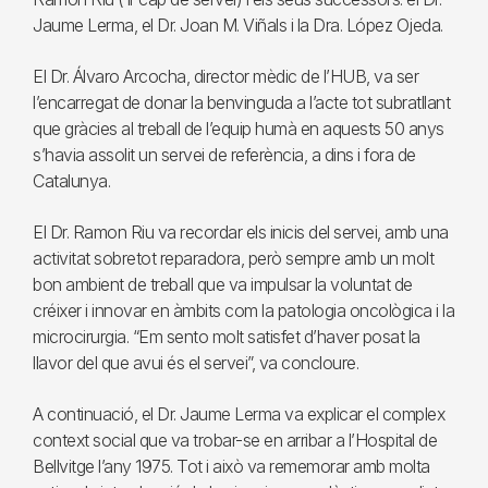
Jaume Lerma, el Dr. Joan M. Viñals i la Dra. López Ojeda.
El Dr. Álvaro Arcocha, director mèdic de l’HUB, va ser
l’encarregat de donar la benvinguda a l’acte tot subratllant
que gràcies al treball de l’equip humà en aquests 50 anys
s’havia assolit un servei de referència, a dins i fora de
Catalunya.
El Dr. Ramon Riu va recordar els inicis del servei, amb una
activitat sobretot reparadora, però sempre amb un molt
bon ambient de treball que va impulsar la voluntat de
créixer i innovar en àmbits com la patologia oncològica i la
microcirurgia. “Em sento molt satisfet d’haver posat la
llavor del que avui és el servei”, va concloure.
A continuació, el Dr. Jaume Lerma va explicar el complex
context social que va trobar-se en arribar a l’Hospital de
Bellvitge l’any 1975. Tot i això va rememorar amb molta