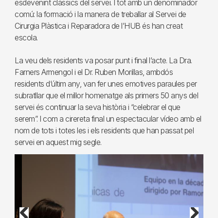
esdevenint clàssics del servei. I tot amb un denominador
comú: la formació i la manera de treballar al Servei de
Cirurgia Plàstica i Reparadora de l’HUB és han creat
escola.
La veu dels residents va posar punt i final l’acte. La Dra.
Farners Armengol i el Dr. Ruben Morillas, ambdós
residents d’últim any, van fer unes emotives paraules per
subratllar que el millor homenatge als primers 50 anys del
servei és continuar la seva història i “celebrar el que
serem”. I com a cirereta final un espectacular vídeo amb el
nom de tots i totes les i els residents que han passat pel
servei en aquest mig segle.