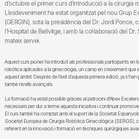
d’octubre el primer curs d’introducció a la cirurgia
L’esdeveniment ha estat organitzat pel nou Grup E
(GERGIN), sota la presidència del Dr. Jordi Ponce, 
l’Hospital de Bellvitge, i amb la col·laboració del Dr
mateix servei.
Aquest curs pioner ha introduït als professionals participants en
robòtica aplicades a la ginecologia, un camp en creixement que e
aquest àmbit. Després de l’èxit d’aquesta primera edició, ja s’h
també nivells avançats.
La formació ha estat possible gràcies al patrocini d’Abex Excele
necessaris per dur a terme aquesta iniciativa i continuar promoven
El curs també ha comptat amb el suport de la Societat Espanyola 
Societat Europea de Cirurgia Robòtica Ginecològica (SERGS), con
referent en la innovació i formació en tècniques quirúrgiques av