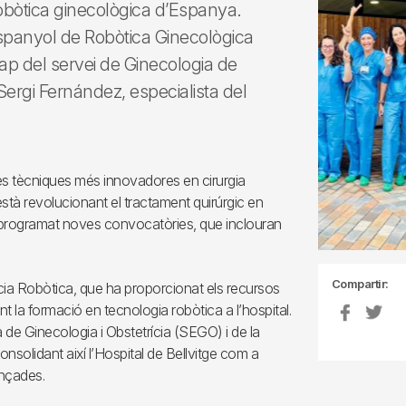
 robòtica ginecològica d’Espanya.
spanyol de Robòtica Ginecològica
cap del servei de Ginecologia de
. Sergi Fernández, especialista del
 les tècniques més innovadores en cirurgia
stà revolucionant el tractament quirúrgic en
an programat noves convocatòries, que inclouran
Compartir:
ncia Robòtica, que ha proporcionat els recursos
t la formació en tecnologia robòtica a l’hospital.
de Ginecologia i Obstetrícia (SEGO) i de la
solidant així l’Hospital de Bellvitge com a
ançades.