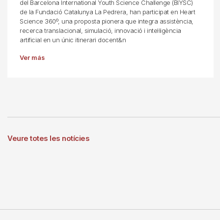
del Barcelona International Youth Science Challenge (BIYSC)
de la Fundació Catalunya La Pedrera, han participat en Heart
Science 360º, una proposta pionera que integra assistència,
recerca translacional, simulació, innovació i intel·ligència
artificial en un únic itinerari docent&n
Ver más
Veure totes les notícies