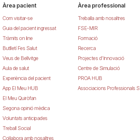
Àrea pacient
Àrea professional
Com visitar-se
Treballa amb nosaltres
Guia del pacient ingressat
FSE-MIR
Tràmits on line
Formació
Butlletí Fes Salut
Recerca
Veus de Bellvitge
Projectes d'Innovació
Aula de salut
Centre de Simulació
Experiència del pacient
PROA HUB
App El Meu HUB
Associacions Professionals S
El Meu Quiròfan
Segona opinió mèdica
Voluntats anticipades
Treball Social
Col·labora amb nosaltres