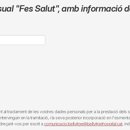
sual
"Fes Salut"
,
amb informació de
tractament de les vostres dades personals per a la prestació dels servei
rvinguin en la tramitació, i la seva posterior incorporació en l'esmentat 
reçant-vos per escrit a
comunicacio.bellvitge@bellvitgehospital.cat
, in