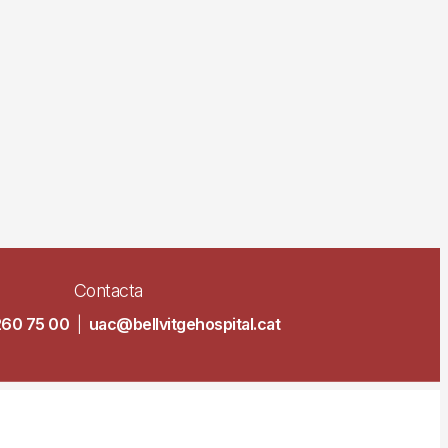
Contacta
260 75 00
|
uac@bellvitgehospital.cat