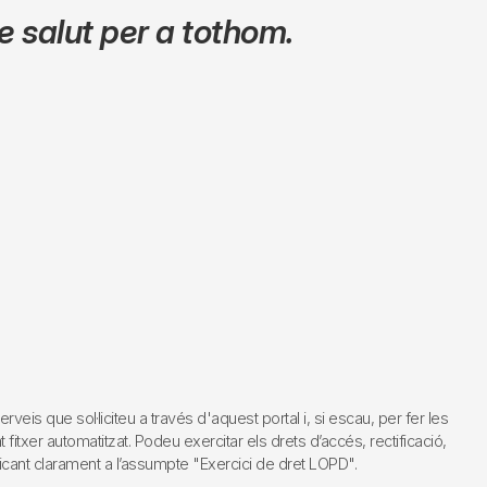
 salut per a tothom.
s que sol·liciteu a través d'aquest portal i, si escau, per fer les
fitxer automatitzat. Podeu exercitar els drets d’accés, rectificació,
dicant clarament a l’assumpte "Exercici de dret LOPD".