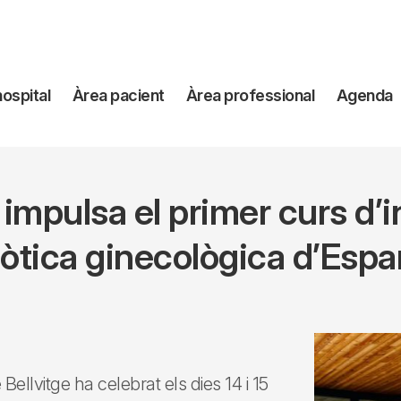
avegación
hospital
Àrea pacient
Àrea professional
Agenda
incipal
 impulsa el primer curs d’i
òtica ginecològica d’Esp
 Bellvitge ha celebrat els dies 14 i 15