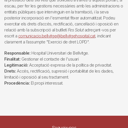
escau, per fer les gestions necessàries amb les administracions o
entitats públiques que intervinguin en la tramitació, i la seva
posterior incorporació en l'esmentat fitxer automatitzat. Podeu
exercitar els drets d’accés, rectificació, cancel·lació i oposició en
relació amb la subscripció al butlletí
Fes Salut
adreçant-vos per
escrit a
comunicacio.bellvitge@bellvitgehospital.cat
, indicant
clarament a l’assumpte "Exercici de dret LOPD".
Responsable:
Hospital Universitari de Bellvitge.
Finalitat:
Gestionar el contacte de l'usuari
Legitimació:
Acceptació expresa de la política de privacitat.
Drets:
Accés, rectificació, supresió i portabilitat de les dades,
limitació i oposició al seu tractament.
Procedència:
El propi interessat.
Segueix-nos