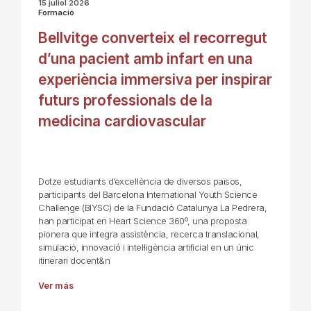
15 juliol 2026
Formació
Bellvitge converteix el recorregut
d’una pacient amb infart en una
experiència immersiva per inspirar
futurs professionals de la
medicina cardiovascular
Dotze estudiants d’excel·lència de diversos països,
participants del Barcelona International Youth Science
Challenge (BIYSC) de la Fundació Catalunya La Pedrera,
han participat en Heart Science 360º, una proposta
pionera que integra assistència, recerca translacional,
simulació, innovació i intel·ligència artificial en un únic
itinerari docent&n
Ver más