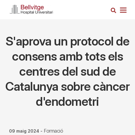
Vés
Cerca
al
Togg
contingut
navig
S'aprova un protocol de
consens amb tots els
centres del sud de
Catalunya sobre càncer
d'endometri
Formació
09 maig 2024
-