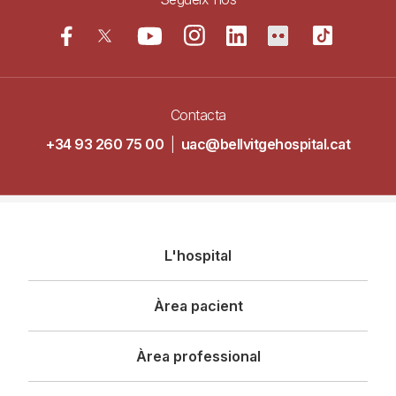
Contacta
+34 93 260 75 00
|
uac@bellvitgehospital.cat
Navegació
L'hospital
principal
Àrea pacient
Àrea professional