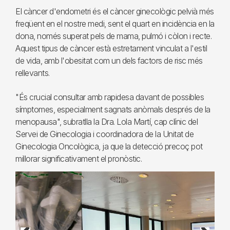
El càncer d'endometri és el càncer ginecològic pelvià més
freqüent en el nostre medi, sent el quart en incidència en la
dona, només superat pels de mama, pulmó i còlon i recte.
Aquest tipus de càncer està estretament vinculat a l'estil
de vida, amb l'obesitat com un dels factors de risc més
rellevants.
"És crucial consultar amb rapidesa davant de possibles
símptomes, especialment sagnats anòmals després de la
menopausa", subratlla la Dra. Lola Martí, cap clínic del
Servei de Ginecologia i coordinadora de la Unitat de
Ginecologia Oncològica, ja que la detecció precoç pot
millorar significativament el pronòstic.