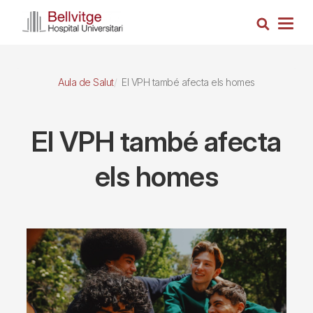
Vés
Cerca
al
Togg
contingut
navig
Aula de Salut
El VPH també afecta els homes
El VPH també afecta
els homes
Imagen