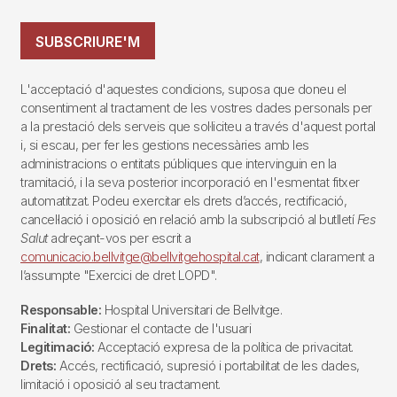
SUBSCRIURE'M
L'acceptació d'aquestes condicions, suposa que doneu el
consentiment al tractament de les vostres dades personals per
a la prestació dels serveis que sol·liciteu a través d'aquest portal
i, si escau, per fer les gestions necessàries amb les
administracions o entitats públiques que intervinguin en la
tramitació, i la seva posterior incorporació en l'esmentat fitxer
automatitzat. Podeu exercitar els drets d’accés, rectificació,
cancel·lació i oposició en relació amb la subscripció al butlletí
Fes
Salut
adreçant-vos per escrit a
comunicacio.bellvitge@bellvitgehospital.cat
, indicant clarament a
l’assumpte "Exercici de dret LOPD".
Responsable:
Hospital Universitari de Bellvitge.
Finalitat:
Gestionar el contacte de l'usuari
Legitimació:
Acceptació expresa de la política de privacitat.
Drets:
Accés, rectificació, supresió i portabilitat de les dades,
limitació i oposició al seu tractament.