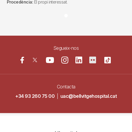
Procedència:
El propi interessat.
Segueix-nos
Contacta
+34 93 260 75 00
|
uac@bellvitgehospital.cat
Navegació