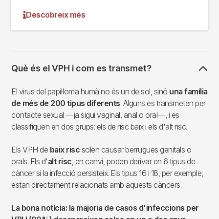
Descobreix més
Què és el VPH i com es transmet?
El virus del papil·loma humà no és un de sol, sinó
una família
de més de 200 tipus diferents
. Alguns es transmeten per
contacte sexual —ja sigui vaginal, anal o oral—, i es
classifiquen en dos grups: els de risc baix i els d'alt risc.
Els VPH de
baix risc
solen causar berrugues genitals o
orals. Els d'
alt risc
, en canvi, poden derivar en 6 tipus de
càncer si la infecció persisteix. Els tipus 16 i 18, per exemple,
estan directament relacionats amb aquests càncers.
La bona notícia: la majoria de casos d'infeccions per