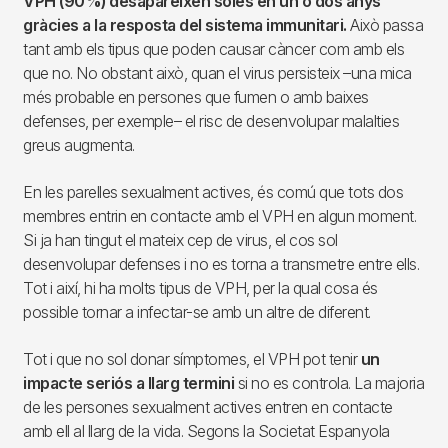
VPH (90%) desapareixen soles en un o dos anys
gràcies a la resposta del sistema immunitari.
Això passa
tant amb els tipus que poden causar càncer com amb els
que no. No obstant això, quan el virus persisteix –una mica
més probable en persones que fumen o amb baixes
defenses, per exemple– el risc de desenvolupar malalties
greus augmenta.
En les parelles sexualment actives, és comú que tots dos
membres entrin en contacte amb el VPH en algun moment.
Si ja han tingut el mateix cep de virus, el cos sol
desenvolupar defenses i no es torna a transmetre entre ells.
Tot i així, hi ha molts tipus de VPH, per la qual cosa és
possible tornar a infectar-se amb un altre de diferent.
Tot i que no sol donar símptomes, el VPH pot tenir
un
impacte seriós a llarg termini
si no es controla. La majoria
de les persones sexualment actives entren en contacte
amb ell al llarg de la vida. Segons la Societat Espanyola