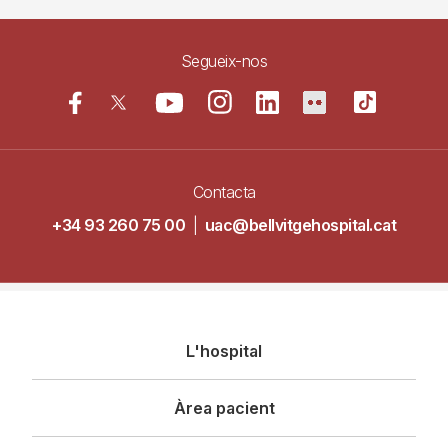
Segueix-nos
Contacta
+34 93 260 75 00
|
uac@bellvitgehospital.cat
Navegació
L'hospital
principal
Àrea pacient