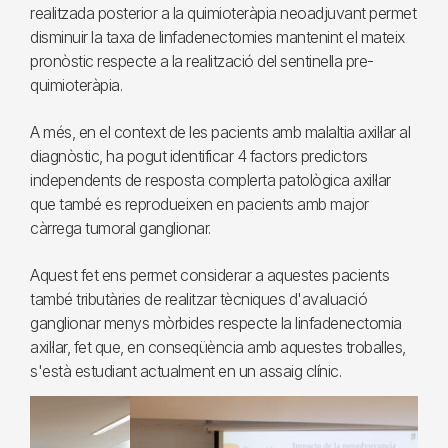
realitzada posterior a la quimioteràpia neoadjuvant permet
disminuir la taxa de linfadenectomies mantenint el mateix
pronòstic respecte a la realització del sentinella pre-
quimioteràpia.
A més, en el context de les pacients amb malaltia axil·lar al
diagnòstic, ha pogut identificar 4 factors predictors
independents de resposta complerta patològica axil·lar
que també es reprodueixen en pacients amb major
càrrega tumoral ganglionar.
Aquest fet ens permet considerar a aquestes pacients
també tributàries de realitzar tècniques d'avaluació
ganglionar menys mòrbides respecte la linfadenectomia
axil·lar, fet que, en conseqüència amb aquestes troballes,
s'està estudiant actualment en un assaig clínic.