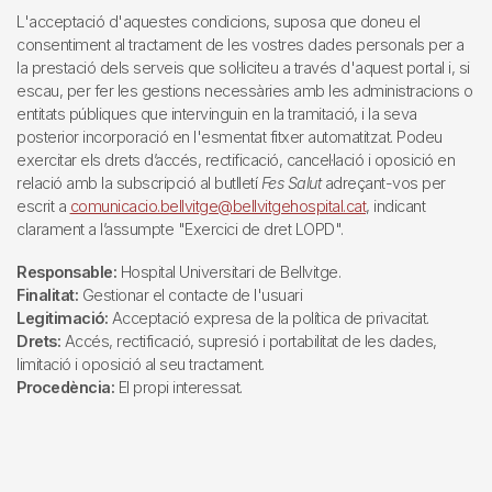
L'acceptació d'aquestes condicions, suposa que doneu el
consentiment al tractament de les vostres dades personals per a
la prestació dels serveis que sol·liciteu a través d'aquest portal i, si
escau, per fer les gestions necessàries amb les administracions o
entitats públiques que intervinguin en la tramitació, i la seva
posterior incorporació en l'esmentat fitxer automatitzat. Podeu
exercitar els drets d’accés, rectificació, cancel·lació i oposició en
relació amb la subscripció al butlletí
Fes Salut
adreçant-vos per
escrit a
comunicacio.bellvitge@bellvitgehospital.cat
, indicant
clarament a l’assumpte "Exercici de dret LOPD".
Responsable:
Hospital Universitari de Bellvitge.
Finalitat:
Gestionar el contacte de l'usuari
Legitimació:
Acceptació expresa de la política de privacitat.
Drets:
Accés, rectificació, supresió i portabilitat de les dades,
limitació i oposició al seu tractament.
Procedència:
El propi interessat.