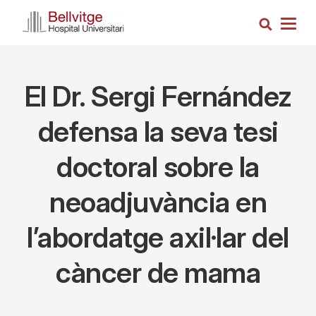
Vés
Cerca
al
Togg
contingut
navig
El Dr. Sergi Fernández
defensa la seva tesi
doctoral sobre la
neoadjuvància en
l’abordatge axil·lar del
càncer de mama