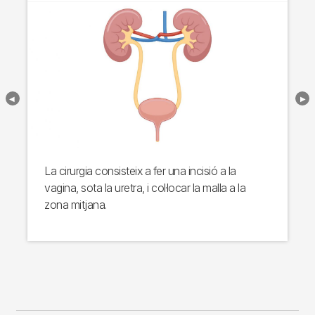
La cirurgia consisteix a fer una incisió a la
vagina, sota la uretra, i col·locar la malla a la
zona mitjana.