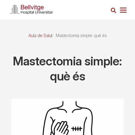
Vés
Cerca
al
Togg
contingut
navig
Aula de Salut
Mastectomia simple: què és
Mastectomia simple:
què és
Imagen