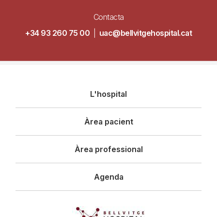
Contacta
+34 93 260 75 00
|
uac@bellvitgehospital.cat
Navegació
L'hospital
principal
Àrea pacient
Àrea professional
Agenda
Imagen