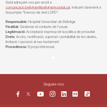
Salut
adreçant-vos per escrit a
comunicacio.bellvitge@bellvitgehospital.cat
, indicant clarament a
l’assumpte "Exercici de dret LOPD".
Responsable:
Hospital Universitari de Bellvitge.
Finalitat:
Gestionar el contacte de l'usuari
Legitimació:
Acceptació expresa de la política de privacitat.
Drets:
Accés, rectificació, supresió i portabilitat de les dades,
limitació i oposició al seu tractament.
Procedència:
El propi interessat.
Segueix-nos