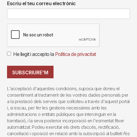
Escriu el teu correu electrònic
He llegit i accepto la
Política de privacitat
SUBSCRIURE'M
L'acceptació d'aquestes condicions, suposa que doneu el
consentiment al tractament de les vostres dades personals per
a la prestació dels serveis que sol·liciteu a través d'aquest portal
i, si escau, per fer les gestions necessàries amb les
administracions o entitats públiques que intervinguin en la
tramitació, i la seva posterior incorporació en l'esmentat fitxer
automatitzat. Podeu exercitar els drets d’accés, rectificació,
cancel·lació i oposició en relació amb la subscripció al butlletí
Fes