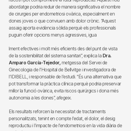
abordatge podria reduir de manera significativa el nombre
de cirurgies per endometriosi ovàrica, especialment en
dones joves o que conviuen amb dolor crònic. “Aquest
assaig aporta evidència sòlida perquè els professionals
puguin oferir opcions menys agressives, igua
lment efectives i molt més eficients des del punt de vista
de la sostenibilitat del sistema sanitari”, explica la
Dra.
Amparo García-Tejedor,
metgessa del Servei de
Ginecologia de l’Hospital de Bellvitge i investigadora de
l’IDIBELL, i responsable de l’estudi. “És una alternativa que
pot transformar la pràctica clínica perquè podria preservar
millor la funció ovàrica, evita riscos quirúrgics i dona més
autonomia a les dones”, afegeix.
Els resultats reforcen la necessitat de tractaments
personalitzats, tenint en compte l’edat, el dolor, el desig
reproductiu i l’impacte de l’endometriosi en la vida diària de