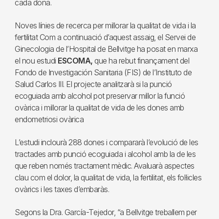
cada dona.
Noves línies de recerca per millorar la qualitat de vida i la
fertilitat Com a continuació d’aquest assaig, el Servei de
Ginecologia de l’Hospital de Bellvitge ha posat en marxa
el nou estudi
ESCOMA,
que ha rebut finançament del
Fondo de Investigación Sanitaria (FIS) de l’Instituto de
Salud Carlos III. El projecte analitzarà si la punció
ecoguiada amb alcohol pot preservar millor la funció
ovàrica i millorar la qualitat de vida de les dones amb
endometriosi ovàrica
L’estudi inclourà 288 dones i compararà l’evolució de les
tractades amb punció ecoguiada i alcohol amb la de les
que reben només tractament mèdic. Avaluarà aspectes
clau com el dolor, la qualitat de vida, la fertilitat, els fol·licles
ovàrics i les taxes d’embaràs.
Segons la Dra. García-Tejedor, “a Bellvitge treballem per