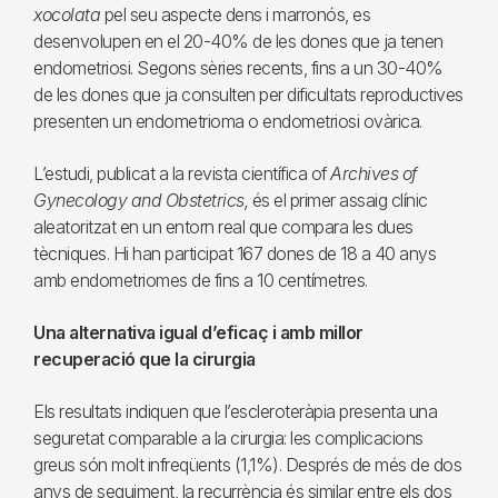
xocolata
pel seu aspecte dens i marronós, es
desenvolupen en el 20-40% de les dones que ja tenen
endometriosi. Segons sèries recents, fins a un 30-40%
de les dones que ja consulten per dificultats reproductives
presenten un endometrioma o endometriosi ovàrica.
L’estudi, publicat a la revista científica of
Archives of
Gynecology and Obstetrics,
és el primer assaig clínic
aleatoritzat en un entorn real que compara les dues
tècniques. Hi han participat 167 dones de 18 a 40 anys
amb endometriomes de fins a 10 centímetres.
Una alternativa igual d’eficaç i amb millor
recuperació que la cirurgia
Els resultats indiquen que l’escleroteràpia presenta una
seguretat comparable a la cirurgia: les complicacions
greus són molt infreqüents (1,1%). Després de més de dos
anys de seguiment, la recurrència és similar entre els dos