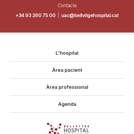
Contacta
+34 93 260 75 00
|
uac@bellvitgehospital.cat
Navegació
L'hospital
principal
Àrea pacient
Àrea professional
Agenda
Imagen