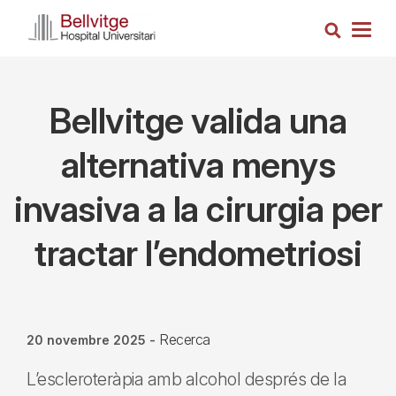
Vés
Cerca
al
Togg
contingut
navig
Bellvitge valida una
alternativa menys
invasiva a la cirurgia per
tractar l’endometriosi
Recerca
20 novembre 2025
-
L’escleroteràpia amb alcohol després de la