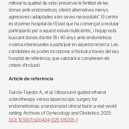
millorar la qualitat de vida i preservar la fertilitat de les
dones amb endometriosi, oferint alternatives menys
agressives i adaptades a les seves necessitats”. El centre
és el primer hospital de l’Estat que ha començat a reclutar
participants per a aquest estudi multicèntric, i l’equip està
buscant dones d’entre 18 i 40 anys amb endometriosi
ovàrica interessades a participar en aquesta recerca. Les
candidates es poden incorporar a l’estudi a través del seu
hospital de referència, que valorarà si compleixen els
criteris d’inclusió.
Article de referència
García-Tejedor A., et al. Ultrasound-guided ethanol
sclerotherapy versus laparoscopic surgery for
endometriomas: a randomized clinical trial in a real-world
setting. Archives of Gynecology and Obstetrics. 2025.
DOI: 10.1007/s00404-025-08205-1