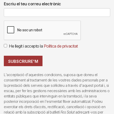
Escriu el teu correu electrònic
He llegit i accepto la
Política de privacitat
SUBSCRIURE'M
L'acceptació d'aquestes condicions, suposa que doneu el
consentiment al tractament de les vostres dades personals per a
la prestació dels serveis que sol·liciteu a través d'aquest portal i, si
escau, per fer les gestions necessàries amb les administracions o
entitats públiques que intervinguin en la tramitació, i la seva
posterior incorporació en l'esmentat fitxer automatitzat. Podeu
exercitar els drets d’accés, rectificació, cancel·lació i oposició en
relació amb la subscripció al butlletí
Fes Salut
adreçant-vos per