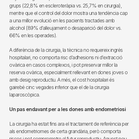
grups (22,8% en escleroteràpia vs. 25,7% en cirurgia),
mentre que el control del dolor mostra una tendència cap
a una millor evolució en les pacients tractades amb
alcohol (89% d’alleujament o desaparició del dolor vs.
66% en les operades).
A diferència de la cirurgia, la tècnica no requereix ingrés
hospitalari, no comporta risc d’adhesions ni d’extracció
ovàrica en casos complexos, i pot preservar millor la
reserva ovàrica, especialment rellevant en dones joves o
amb desig reproductiu. A més, el cost hospitalari és
gairebé cinc vegades inferior que el de la cirurgia
laparoscòpica.
Un pas endavant per a les dones amb endometriosi
La cirurgia ha estat fins ara el tractament de referència per
als endometriomes de certa grandària, però comporta
riscos i pot comprometre el futur reproductiu. Aquest nou