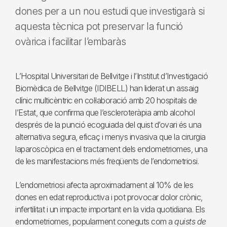
dones per a un nou estudi que investigarà si
aquesta tècnica pot preservar la funció
ovàrica i facilitar l’embaràs
L’Hospital Universitari de Bellvitge i l’Institut d’Investigació
Biomèdica de Bellvitge (IDIBELL) han liderat un assaig
clínic multicèntric en col·laboració amb 20 hospitals de
l’Estat, que confirma que l’escleroteràpia amb alcohol
després de la punció ecoguiada del quist d’ovari és una
alternativa segura, eficaç i menys invasiva que la cirurgia
laparoscòpica en el tractament dels endometriomes, una
de les manifestacions més freqüents de l’endometriosi.
L’endometriosi afecta aproximadament al 10% de les
dones en edat reproductiva i pot provocar dolor crònic,
infertilitat i un impacte important en la vida quotidiana. Els
endometriomes, popularment coneguts com a
quists de