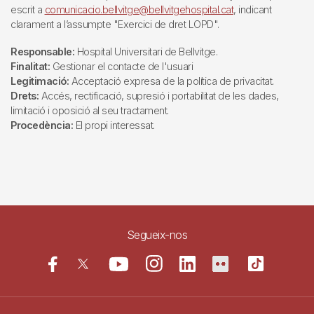
escrit a
comunicacio.bellvitge@bellvitgehospital.cat
, indicant
clarament a l’assumpte "Exercici de dret LOPD".
Responsable:
Hospital Universitari de Bellvitge.
Finalitat:
Gestionar el contacte de l'usuari
Legitimació:
Acceptació expresa de la política de privacitat.
Drets:
Accés, rectificació, supresió i portabilitat de les dades,
limitació i oposició al seu tractament.
Procedència:
El propi interessat.
Segueix-nos