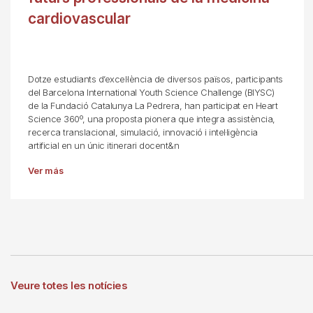
cardiovascular
Dotze estudiants d’excel·lència de diversos països, participants
del Barcelona International Youth Science Challenge (BIYSC)
de la Fundació Catalunya La Pedrera, han participat en Heart
Science 360º, una proposta pionera que integra assistència,
recerca translacional, simulació, innovació i intel·ligència
artificial en un únic itinerari docent&n
Ver más
Veure totes les notícies