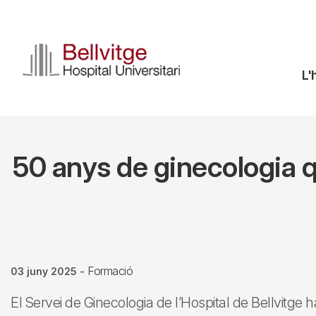
Vés
al
contingut
N
L'
pr
50 anys de ginecologia q
Formació
03 juny 2025
-
El Servei de Ginecologia de l’Hospital de Bellvitge h