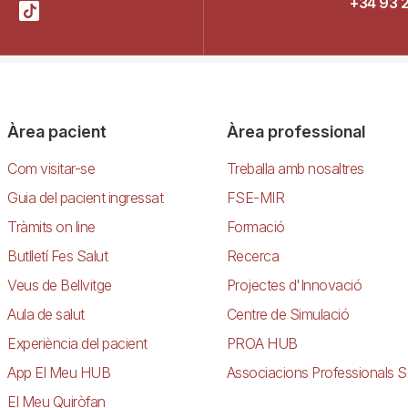
+34 93 
Àrea pacient
Àrea professional
Com visitar-se
Treballa amb nosaltres
Guia del pacient ingressat
FSE-MIR
Tràmits on line
Formació
Butlletí Fes Salut
Recerca
Veus de Bellvitge
Projectes d'Innovació
Aula de salut
Centre de Simulació
Experiència del pacient
PROA HUB
App El Meu HUB
Associacions Professionals S
El Meu Quiròfan