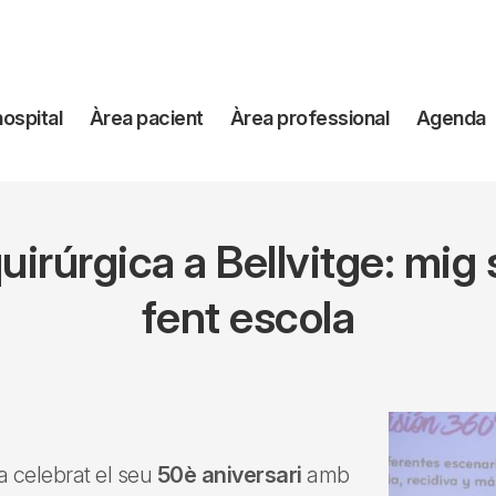
avegación
hospital
Àrea pacient
Àrea professional
Agenda
incipal
uirúrgica a Bellvitge: mig
fent escola
a celebrat el seu
50è aniversari
amb