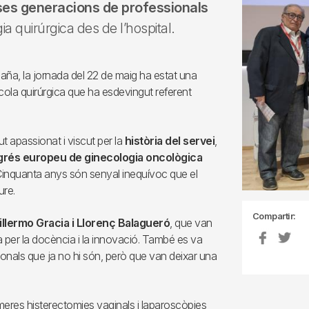
ses generacions de professionals
gia quirúrgica des de l’hospital.
paña, la jornada del 22 de maig ha estat una
 escola quirúrgica que ha esdevingut referent
t apassionat i viscut per la
història del servei
,
rés europeu de ginecologia oncològica
 "Cinquanta anys són senyal inequívoc que el
ure.
Compartir:
llermo Gracia i Llorenç Balagueró
, que van
a per la docència i la innovació. També es va
ionals que ja no hi són, però que van deixar una
imeres histerectomies vaginals i laparoscòpies