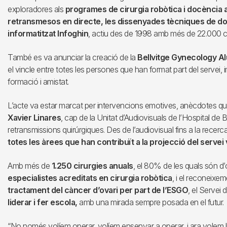
exploradores als
programes de cirurgia robòtica i docència
retransmesos en directe, les dissenyades tècniques de d
informatitzat Infoghin
, actiu des de 1998 amb més de 22.000 ci
També es va anunciar la creació de la
Bellvitge Gynecology A
el vincle entre totes les persones que han format part del servei
formació i amistat.
L’acte va estar marcat per intervencions emotives, anècdotes qu
Xavier Linares
, cap de la Unitat d’Audiovisuals de l’Hospital de Be
retransmissions quirúrgiques. Des de l’audiovisual fins a la recerc
totes les àrees que han contribuït a la projecció del servei 
Amb més de
1.250 cirurgies anuals
, el 80% de les quals són d
especialistes acreditats en cirurgia robòtica
, i el reconeix
tractament del càncer d’ovari per part de l’ESGO
, el Servei
liderar i fer escola,
amb una mirada sempre posada en el futur.
“No només volíem operar, volíem ensenyar a operar, i ara volem l