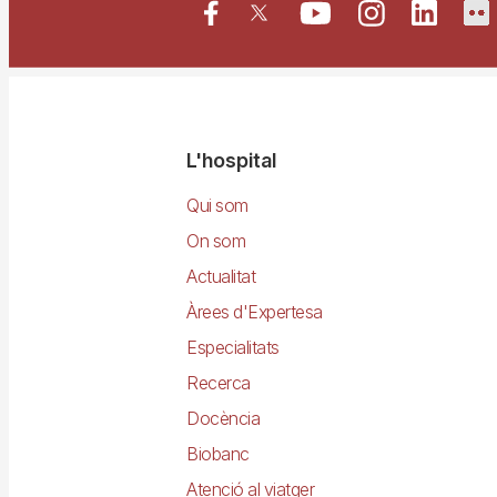
Navegació
L'hospital
principal
Qui som
On som
Actualitat
Àrees d'Expertesa
Especialitats
Recerca
Docència
Biobanc
Atenció al viatger