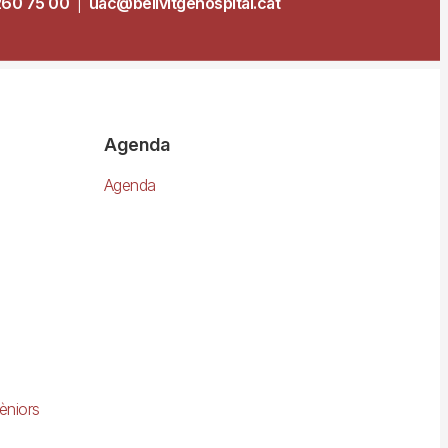
260 75 00
|
uac@bellvitgehospital.cat
Agenda
Agenda
èniors