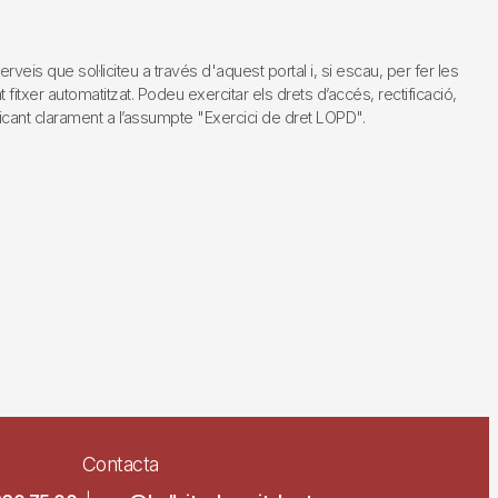
s que sol·liciteu a través d'aquest portal i, si escau, per fer les
fitxer automatitzat. Podeu exercitar els drets d’accés, rectificació,
dicant clarament a l’assumpte "Exercici de dret LOPD".
Contacta