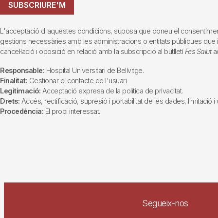
SUBSCRIURE'M
L'acceptació d'aquestes condicions, suposa que doneu el consentiment al 
gestions necessàries amb les administracions o entitats públiques que inte
cancel·lació i oposició en relació amb la subscripció al butlletí
Fes Salut
ad
Responsable:
Hospital Universitari de Bellvitge.
Finalitat:
Gestionar el contacte de l'usuari
Legitimació:
Acceptació expresa de la política de privacitat.
Drets:
Accés, rectificació, supresió i portabilitat de les dades, limitació 
Procedència:
El propi interessat.
Segueix-nos