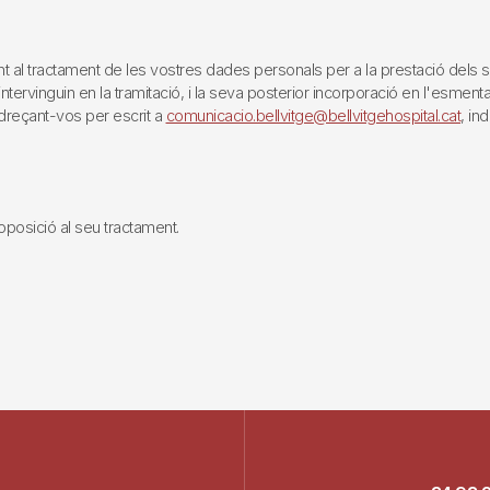
tractament de les vostres dades personals per a la prestació dels servei
rvinguin en la tramitació, i la seva posterior incorporació en l'esmentat 
reçant-vos per escrit a
comunicacio.bellvitge@bellvitgehospital.cat
, in
i oposició al seu tractament.