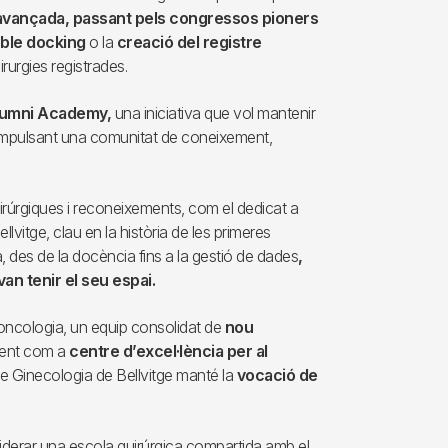
 avançada, passant pels congressos pioners
oble docking
o la
creació del registre
rurgies registrades.
lumni Academy,
una iniciativa que vol mantenir
, impulsant una comunitat de coneixement,
irúrgiques i reconeixements, com el dedicat a
llvitge, clau en la història de les primeres
a, des de la docència fins a la gestió de dades
,
van tenir el seu espai.
’oncologia, un equip consolidat de
nou
ement com a
centre d’excel·lència per al
 de Ginecologia de Bellvitge manté la
vocació de
iderar una escola quirúrgica compartida amb el