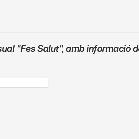
sual
"Fes Salut"
,
amb informació de