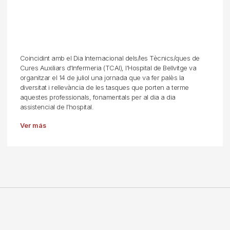
Coincidint amb el Dia Internacional dels/les Tècnics/ques de
Cures Auxiliars d'Infermeria (TCAI), l'Hospital de Bellvitge va
organitzar el 14 de juliol una jornada que va fer palès la
diversitat i rellevància de les tasques que porten a terme
aquestes professionals, fonamentals per al dia a dia
assistencial de l’hospital.
Ver más