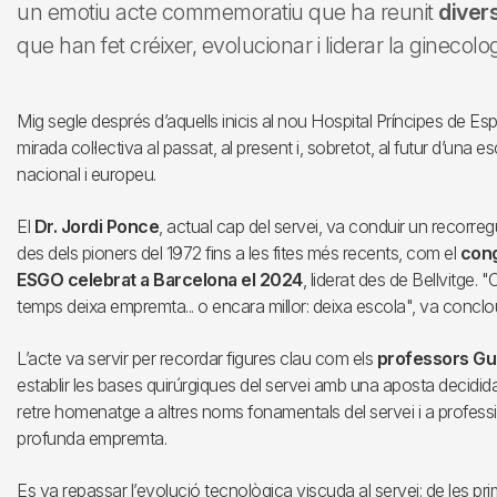
un emotiu acte commemoratiu que ha reunit
diver
que han fet créixer, evolucionar i liderar la ginecolo
Mig segle després d’aquells inicis al nou Hospital Príncipes de Es
mirada col·lectiva al passat, al present i, sobretot, al futur d’una
nacional i europeu.
El
Dr. Jordi Ponce
, actual cap del servei, va conduir un recorregu
des dels pioners del 1972 fins a les fites més recents, com el
cong
ESGO celebrat a Barcelona el 2024
, liderat des de Bellvitge.
temps deixa empremta... o encara millor: deixa escola", va conclo
L’acte va servir per recordar figures clau com els
professors Gui
establir les bases quirúrgiques del servei amb una aposta decidid
retre homenatge a altres noms fonamentals del servei i a profess
profunda empremta.
Es va repassar l’evolució tecnològica viscuda al servei: de les pr