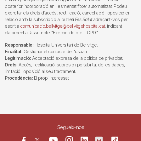
posterior incorporació en l'esmentat fitxer automatitzat. Podeu
exercitar els drets d’accés, rectificació, cancel·lació i oposició en
relació amb la subscripció al butlletí
Fes Salut
adreçant-vos per
escrit a
comunicacio.bellvitge@bellvitgehospital.cat
, indicant
clarament a l’assumpte "Exercici de dret LOPD".
Responsable:
Hospital Universitari de Bellvitge.
Finalitat:
Gestionar el contacte de l'usuari
Legitimació:
Acceptació expresa de la política de privacitat.
Drets:
Accés, rectificació, supresió i portabilitat de les dades,
limitació i oposició al seu tractament.
Procedència:
El propi interessat.
Segueix-nos