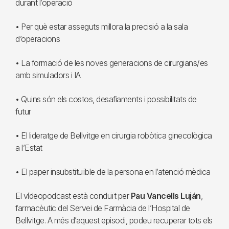
durant l’operació
• Per què estar asseguts millora la precisió a la sala
d’operacions
• La formació de les noves generacions de cirurgians/es
amb simuladors i IA
• Quins són els costos, desafiaments i possibilitats de
futur
• El lideratge de Bellvitge en cirurgia robòtica ginecològica
a l’Estat
• El paper insubstituïble de la persona en l’atenció mèdica
El vídeopodcast està conduït per
Pau Vancells Luján
,
farmacèutic del Servei de Farmàcia de l’Hospital de
Bellvitge. A més d’aquest episodi, podeu recuperar tots els