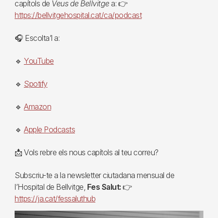
capítols de
Veus de Bellvitge
a: 👉
https://bellvitgehospital.cat/ca/podcast
🎧 Escolta’l a:
🔹
YouTube
🔹
Spotify
🔹
Amazon
🔹
Apple Podcasts
📩 Vols rebre els nous capítols al teu correu?
Subscriu-te a la newsletter ciutadana mensual de
l’Hospital de Bellvitge,
Fes Salut:
👉
https://ja.cat/fessaluthub