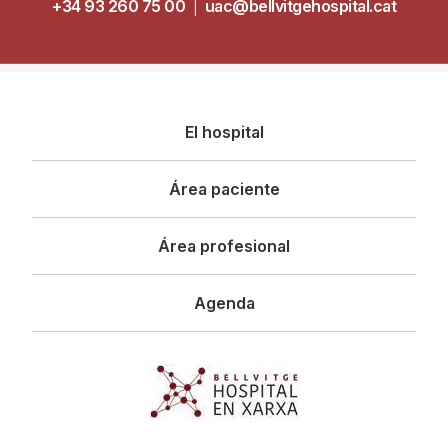
+34 93 260 75 00
|
uac@bellvitgehospital.cat
Navegació
El hospital
principal
Área paciente
Área profesional
Agenda
Imagen