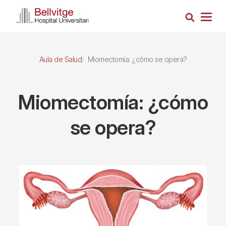
Pasar
Busca
al
Togg
contenido
navig
principal
Aula de Salud
Miomectomía: ¿cómo se opera?
Miomectomía: ¿cómo
se opera?
Imagen