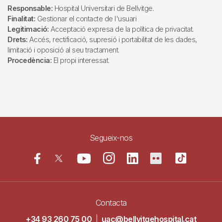
Responsable:
Hospital Universitari de Bellvitge.
Finalitat:
Gestionar el contacte de l'usuari
Legitimació:
Acceptació expresa de la política de privacitat.
Drets:
Accés, rectificació, supresió i portabilitat de les dades,
limitació i oposició al seu tractament.
Procedència:
El propi interessat.
Segueix-nos
Contacta
+34 93 260 75 00
|
uac@bellvitgehospital.cat