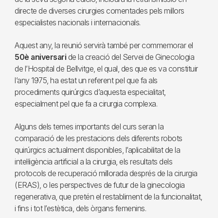
directe de diverses cirurgies comentades pels millors
especialistes nacionals i internacionals.
Aquest any, la reunió servirà també per commemorar el
50è aniversari
de la creació del Servei de Ginecologia
de l’Hospital de Bellvitge, el qual, des que es va constituir
l’any 1975, ha estat un referent pel que fa als
procediments quirúrgics d’aquesta especialitat,
especialment pel que fa a cirurgia complexa.
Alguns dels temes importants del curs seran la
comparació de les prestacions dels diferents robots
quirúrgics actualment disponibles, l’aplicabilitat de la
intel·ligència artificial a la cirurgia, els resultats dels
protocols de recuperació millorada després de la cirurgia
(ERAS), o les perspectives de futur de la ginecologia
regenerativa, que pretén el restabliment de la funcionalitat,
i fins i tot l’estètica, dels òrgans femenins.