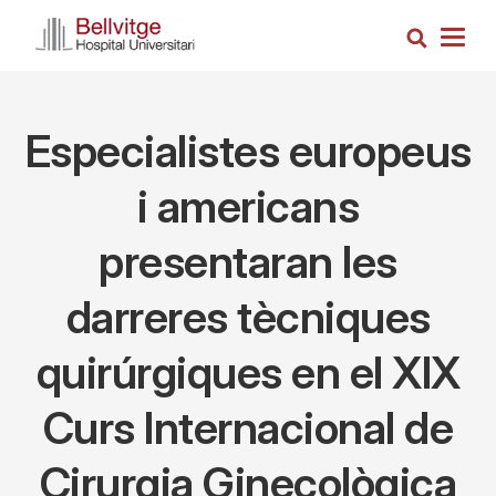
Vés
Cerca
al
Togg
contingut
navig
Especialistes europeus
i americans
presentaran les
darreres tècniques
quirúrgiques en el XIX
Curs Internacional de
Cirurgia Ginecològica