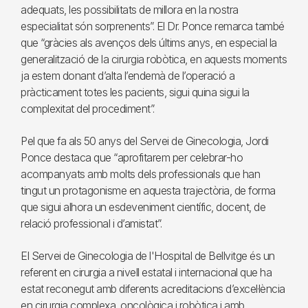
adequats, les possibilitats de millora en la nostra
especialitat són sorprenents”. El Dr. Ponce remarca també
que “gràcies als avenços dels últims anys, en especial la
generalització de la cirurgia robòtica, en aquests moments
ja estem donant d’alta l’endemà de l’operació a
pràcticament totes les pacients, sigui quina sigui la
complexitat del procediment”.
Pel que fa als 50 anys del Servei de Ginecologia, Jordi
Ponce destaca que “aprofitarem per celebrar-ho
acompanyats amb molts dels professionals que han
tingut un protagonisme en aquesta trajectòria, de forma
que sigui alhora un esdeveniment científic, docent, de
relació professional i d’amistat”.
El Servei de Ginecologia de l'Hospital de Bellvitge és un
referent en cirurgia a nivell estatal i internacional que ha
estat reconegut amb diferents acreditacions d’excel·lència
en cirurgia complexa, oncològica i robòtica i amb