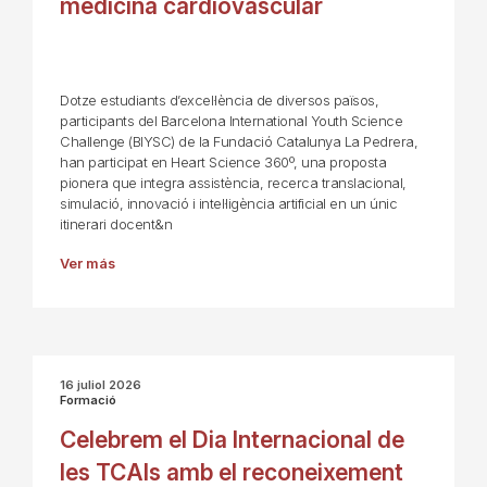
medicina cardiovascular
Dotze estudiants d’excel·lència de diversos països,
participants del Barcelona International Youth Science
Challenge (BIYSC) de la Fundació Catalunya La Pedrera,
han participat en Heart Science 360º, una proposta
pionera que integra assistència, recerca translacional,
simulació, innovació i intel·ligència artificial en un únic
itinerari docent&n
Ver más
16 juliol 2026
Formació
Celebrem el Dia Internacional de
les TCAIs amb el reconeixement