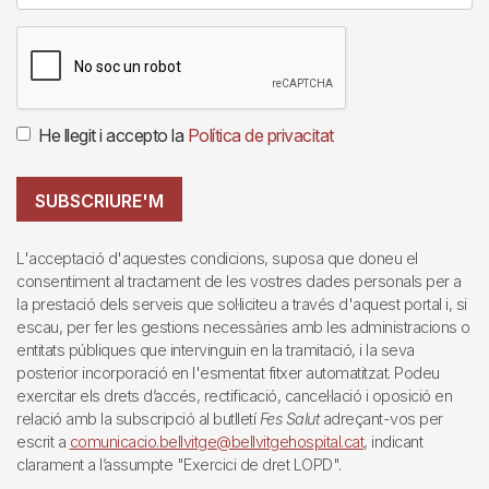
He llegit i accepto la
Política de privacitat
SUBSCRIURE'M
L'acceptació d'aquestes condicions, suposa que doneu el
consentiment al tractament de les vostres dades personals per a
la prestació dels serveis que sol·liciteu a través d'aquest portal i, si
escau, per fer les gestions necessàries amb les administracions o
entitats públiques que intervinguin en la tramitació, i la seva
posterior incorporació en l'esmentat fitxer automatitzat. Podeu
exercitar els drets d’accés, rectificació, cancel·lació i oposició en
relació amb la subscripció al butlletí
Fes Salut
adreçant-vos per
escrit a
comunicacio.bellvitge@bellvitgehospital.cat
, indicant
clarament a l’assumpte "Exercici de dret LOPD".