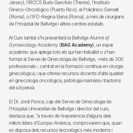
Jersey), l’IRCCS Burlo Garofolo (Trieste), l’Instituto
Gineco-Oncológico (Puerto Rico), el Policlinico Gemelli
(Roma), o l’IFO-Regina Elena (Roma), a més de cirurgians
de l’Hospital de Bellvitge i altres centres estatals.
Al Curs també s’hi presentarà la Bellvitge
Alumni of
Gynaecology Academy
(
BAG Academy
), un espai
acadèmic que aplega tots els qui han treballat o s’han
format al Servei de Ginecologia de Bellvitge, –més de 300
professionals–, centrat en la formació contínua en cirurgia
ginecològica, i que ofereix recursos docents d’alta qualitat
en ginecologia oncològica, patologia mamària i trastorns
del sòl pelvià.
El Dr. Jordi Ponce, cap del Servei de Ginecologia de
l’Hospital Universitari de Bellvitge i director del curs,
destaca que, “a través de l’experiència d’alguns dels
millors líders d’Europa i Amèrica, comprovarem que, quan
es disposa dels recursos tecnològics més moderns i