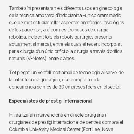
També s’hi presentaran els diferents usos en ginecologia
de la tècnica amb verd d’indocianina –un colorant mèdic
que permet estudiar millor aspectes anatòmics i fisiològics
de les pacients–, així com les tècniques de cirurgia
robòtica, incloent tots els robots quirúrgics presents
actualment al mercat, entre els quals el recent incorporat
per a cirurgia d’un únic orifici o la cirurgia a través d’orificis
naturals (V-Notes), entre d’altres.
Tot plegat, un ventall molt ampli de tecnologia al servei de
la millor tècnica quirúrgica, que compta amb la
concurrència de més de 30 empreses líders en el sector.
Especialistes de prestigi internacional
Hi realitzaran intervencions en directe cirurgians i
cirurgianes de prestigi internacional de centres com ara el
Columbia University Medical Center (Fort Lee, Nova