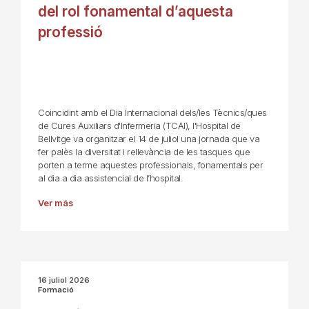
del rol fonamental d’aquesta
professió
Coincidint amb el Dia Internacional dels/les Tècnics/ques
de Cures Auxiliars d'Infermeria (TCAI), l'Hospital de
Bellvitge va organitzar el 14 de juliol una jornada que va
fer palès la diversitat i rellevància de les tasques que
porten a terme aquestes professionals, fonamentals per
al dia a dia assistencial de l’hospital.
Ver más
16 juliol 2026
Formació