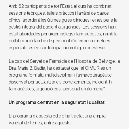
Amb 62 participants de tot l’Estat, el curs ha combinat
sessions teòriques, tallers pràctics i l’anàlisi de casos
clínics, abordant les últimes guies clíniques i eines per a la
gestió integral del pacient a urgències. Les sessions han
estat abordades per urgenciòlegs i farmacèutics, i amb la
col·laboració també de personal d’infermeria i metges
especialistes en cardiologia, neurologia i anestesia.
La cap del Servei de Farmàcia de l’Hospital de Bellvitge, la
Dra. Maria B. Badia, ha destacat que “el GIMUR és un
programa formatiu multidisciplinari i farmacoterapèutic
dissenyat per actualitzar els coneixements, incloent-hi
farmacèutics, urgenciòlegs i personal d’infermeria”.
Un programa centrat en la seguretat i qualitat
El programa d’aquesta edició ha tractat una àmplia
varietat de temes, entre aquests: