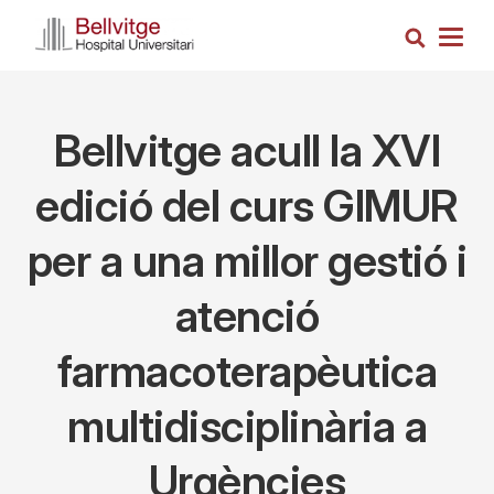
Vés
Cerca
al
Togg
contingut
navig
Bellvitge acull la XVI
edició del curs GIMUR
per a una millor gestió i
atenció
farmacoterapèutica
multidisciplinària a
Urgències