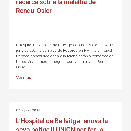
recerca sobre la malaltia de
Rendu-Osler
L’Hospital Universitari de Bellvitge acollirà els dies 3 i 4 de
juny de 2027 la Jornada de Recerca en HHT, la principal
trobada estatal dedicada a la telangiectàsia hemorràgica
hereditària, també coneguda com a malaltia de Rendu-
Osler.
Ver más
04 agost 2026
L’Hospital de Bellvitge renova la
seva botiga ILUNION per fer-la