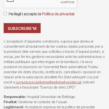
He llegit i accepto la
Política de privacitat
SUBSCRIURE'M
L'acceptació d'aquestes condicions, suposa que doneu el
consentiment al tractament de les vostres dades personals per a
la prestació dels serveis que sol·liciteu a través d'aquest portal i, si
escau, per fer les gestions necessàries amb les administracions o
entitats públiques que intervinguin en la tramitació, i la seva
posterior incorporació en l'esmentat fitxer automatitzat. Podeu
exercitar els drets d’accés, rectificació, cancel·lació i oposició en
relació amb la subscripció al butlletí
Fes Salut
adreçant-vos per
escrit a
comunicacio.bellvitge@bellvitgehospital.cat
, indicant
clarament a l’assumpte "Exercici de dret LOPD".
Responsable:
Hospital Universitari de Bellvitge.
Finalitat:
Gestionar el contacte de l'usuari
Legitimació:
Acceptació expresa de la política de privacitat.