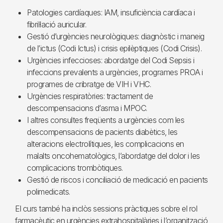
Patologies cardíaques: IAM, insuficiència cardíaca i
fibril·lació auricular.
Gestió d’urgències neurològiques: diagnòstic i maneig
de l’ictus (Codi Ictus) i crisis epilèptiques (Codi Crisis).
Urgències infeccioses: abordatge del Codi Sepsis i
infeccions prevalents a urgències, programes PROA i
programes de cribratge de VIH i VHC.
Urgències respiratòries: tractament de
descompensacions d’asma i MPOC.
I altres consultes freqüents a urgències com les
descompensacions de pacients diabètics, les
alteracions electrolítiques, les complicacions en
malalts oncohematològics, l’abordatge del dolor i les
complicacions trombòtiques.
Gestió de riscos i conciliació de medicació en pacients
polimedicats.
El curs també ha inclòs sessions pràctiques sobre el rol
farmacèutic en urgències extrahospitalàries i l’organització