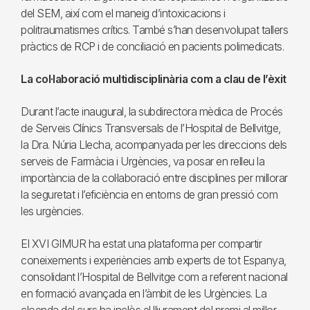
del SEM, així com el maneig d’intoxicacions i
politraumatismes crítics. També s’han desenvolupat tallers
pràctics de RCP i de conciliació en pacients polimedicats.
La col·laboració multidisciplinària com a clau de l’èxit
Durant l’acte inaugural, la subdirectora mèdica de Procés
de Serveis Clínics Transversals de l’Hospital de Bellvitge,
la Dra. Núria Llecha, acompanyada per les direccions dels
serveis de Farmàcia i Urgències, va posar en relleu la
importància de la col·laboració entre disciplines per millorar
la seguretat i l’eficiència en entorns de gran pressió com
les urgències.
El XVI GIMUR ha estat una plataforma per compartir
coneixements i experiències amb experts de tot Espanya,
consolidant l’Hospital de Bellvitge com a referent nacional
en formació avançada en l’àmbit de les Urgències. La