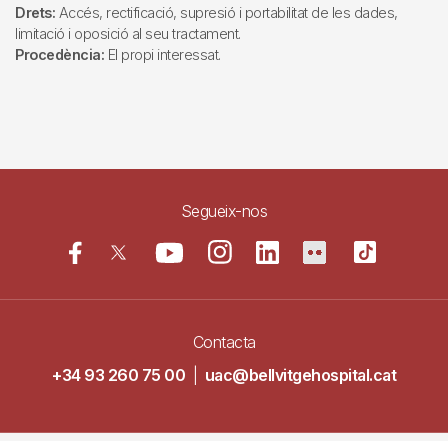
Drets:
Accés, rectificació, supresió i portabilitat de les dades,
limitació i oposició al seu tractament.
Procedència:
El propi interessat.
Segueix-nos
Contacta
+34 93 260 75 00
|
uac@bellvitgehospital.cat