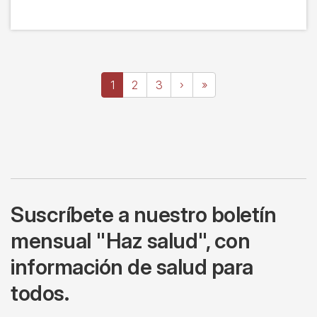
Paginación
Página
1
Page
2
Page
3
Siguiente
›
Última
»
actual
página
página
Suscríbete a nuestro boletín
mensual "Haz salud", con
información de salud para
todos.