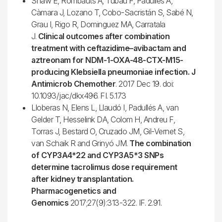
Shaw E, Rombauts A, Tubau F, Padullés A,
Càmara J, Lozano T, Cobo-Sacristán S, Sabé N,
Grau I, Rigo R, Dominguez MA, Carratala
J.
Clinical outcomes after combination
treatment with ceftazidime–avibactam and
aztreonam for NDM-1-OXA-48-CTX-M15-
producing Klebsiella pneumoniae infection. J
Antimicrob Chemother
. 2017 Dec 19. doi:
10.1093/jac/dkx496. FI. 5.173
Lloberas N, Elens L, Llaudó I, Padullés A, van
Gelder T, Hesselink DA, Colom H, Andreu F,
Torras J, Bestard O, Cruzado JM, Gil-Vernet S,
van Schaik R and Grinyó JM.
The combination
of CYP3A4*22 and CYP3A5*3 SNPs
determine tacrolimus dose requirement
after kidney transplantation.
Pharmacogenetics and
Genomics
2017;27(9):313-322. IF. 2.91.