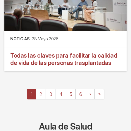
NOTICIAS
28 Mayo 2026
Todas las claves para facilitar la calidad
de vida de las personas trasplantadas
Paginación
Página
1
Page
2
Page
3
Page
4
Page
5
Page
6
Siguiente
›
Última
»
actual
página
página
Aula de Salud