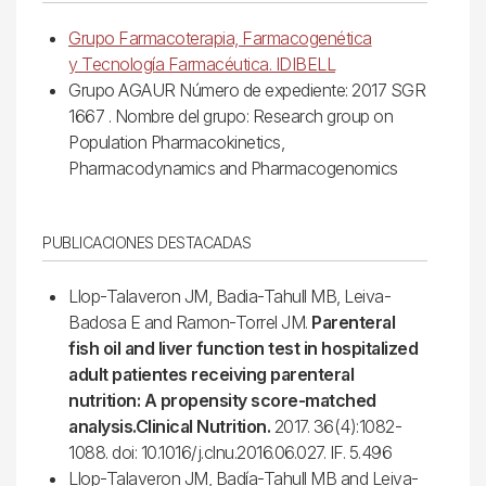
Grupo Farmacoterapia, Farmacogenética
y Tecnología Farmacéutica. IDIBELL
Grupo AGAUR Número de expediente: 2017 SGR
1667 . Nombre del grupo: Research group on
Population Pharmacokinetics,
Pharmacodynamics and Pharmacogenomics
PUBLICACIONES DESTACADAS
Llop-Talaveron JM, Badia-Tahull MB, Leiva-
Badosa E and Ramon-Torrel JM.
Parenteral
fish oil and liver function test in hospitalized
adult patientes receiving parenteral
nutrition: A propensity score-matched
analysis.Clinical Nutrition.
2017. 36(4):1082-
1088. doi: 10.1016/j.clnu.2016.06.027. IF. 5.496
Llop-Talaveron JM, Badía-Tahull MB and Leiva-