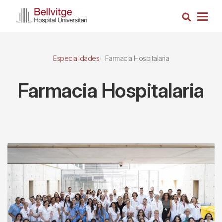
Pasar
Busca
al
Togg
contenido
navig
principal
Especialidades
Farmacia Hospitalaria
Farmacia Hospitalaria