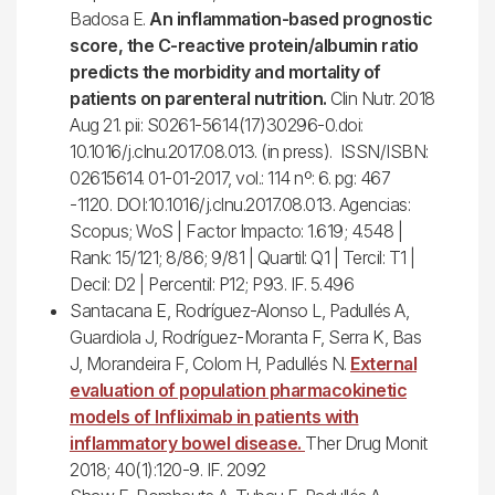
Badosa E.
An inflammation-based prognostic
score, the C-reactive protein/albumin ratio
predicts the morbidity and mortality of
patients on parenteral nutrition.
Clin Nutr. 2018
Aug 21. pii: S0261-5614(17)30296-0.doi:
10.1016/j.clnu.2017.08.013. (in press). ISSN/ISBN:
02615614. 01-01-2017, vol.: 114 nº: 6. pg: 467
-1120. DOI:10.1016/j.clnu.2017.08.013. Agencias:
Scopus; WoS | Factor Impacto: 1.619; 4.548 |
Rank: 15/121; 8/86; 9/81 | Quartil: Q1 | Tercil: T1 |
Decil: D2 | Percentil: P12; P93. IF. 5.496
Santacana E, Rodríguez-Alonso L, Padullés A,
Guardiola J, Rodríguez-Moranta F, Serra K, Bas
J, Morandeira F, Colom H, Padullés N.
External
evaluation of population pharmacokinetic
models of Infliximab in patients with
inflammatory bowel disease.
Ther Drug Monit
2018; 40(1):120-9. IF. 2092