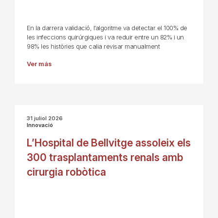
En la darrera validació, l’algoritme va detectar el 100% de
les infeccions quirúrgiques i va reduir entre un 82% i un
98% les històries que calia revisar manualment
Ver más
31 juliol 2026
Innovació
L’Hospital de Bellvitge assoleix els
300 trasplantaments renals amb
cirurgia robòtica