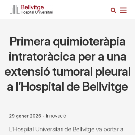
Vés
Cerca
al
Togg
contingut
navig
Primera quimioteràpia
intratoràcica per a una
extensió tumoral pleural
a l’Hospital de Bellvitge
Innovació
29 gener 2026
-
L’Hospital Universitari de Bellvitge va portar a