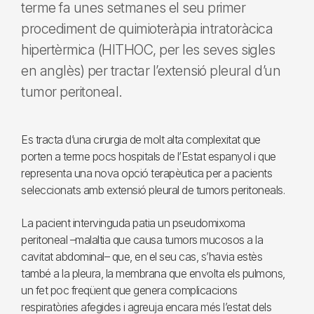
terme fa unes setmanes el seu primer
procediment de quimioteràpia intratoràcica
hipertèrmica (HITHOC, per les seves sigles
en anglès) per tractar l’extensió pleural d’un
tumor peritoneal.
Es tracta d’una cirurgia de molt alta complexitat que
porten a terme pocs hospitals de l’Estat espanyol i que
representa una nova opció terapèutica per a pacients
seleccionats amb extensió pleural de tumors peritoneals.
La pacient intervinguda patia un pseudomixoma
peritoneal –malaltia que causa tumors mucosos a la
cavitat abdominal– que, en el seu cas, s’havia estès
també a la pleura, la membrana que envolta els pulmons,
un fet poc freqüent que genera complicacions
respiratòries afegides i agreuja encara més l’estat dels