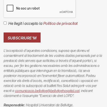
He llegit i accepto la
Política de privacitat
SUBSCRIURE'M
L'acceptació d'aquestes condicions, suposa que doneu el
consentiment al tractament de les vostres dades personals per a la
prestació dels serveis que sol·liciteu a través d'aquest portal i, si
escau, per fer les gestions necessàries amb les administracions o
entitats públiques que intervinguin en la tramitació, i la seva
posterior incorporació en l'esmentat fitxer automatitzat. Podeu
exercitar els drets d’accés, rectificació, cancel·lació i oposició en
relació amb la subscripció al butlletí
Fes Salut
adreçant-vos per
escrit a
comunicacio.bellvitge@bellvitgehospital.cat
, indicant
clarament a l’assumpte "Exercici de dret LOPD".
Responsable:
Hospital Universitari de Bellvitge.