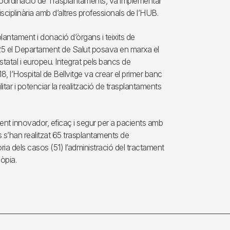
e Coordinació de Trasplantaments, va implementar
sciplinària amb d’altres professionals de l’HUB.
lantament i donació d’òrgans i teixits de
025 el Departament de Salut posava en marxa el
statal i europeu. Integrat pels bancs de
018, l’Hospital de Bellvitge va crear el primer banc
tar i potenciar la realització de trasplantaments
nt innovador, eficaç i segur per a pacients amb
s s’han realitzat 65 trasplantaments de
oria dels casos (51) l’administració del tractament
òpia.