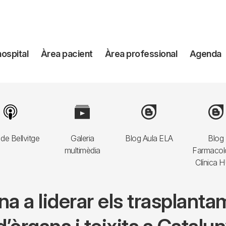
avegación
hospital
Àrea pacient
Àrea professional
Agenda
incipal
Image
Image
Image
Imag
de Bellvitge
Galeria
Blog Aula ELA
Blog
multimèdia
Farmacol
Clínica 
na a liderar els trasplanta