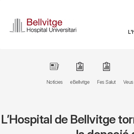
Vés
al
contingut
N
L'
pr
Navegació
Image
Image
Image
principal
Notícies
eBellvitge
Fes Salut
Veus 
3r
nivell
L’Hospital de Bellvitge tor