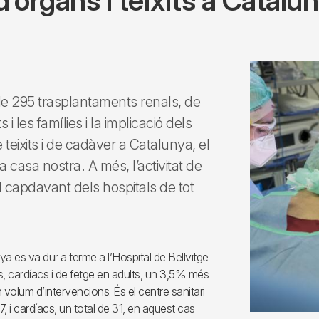
d’òrgans i teixits a Catal
 de 295 trasplantaments renals, de
i les famílies i la implicació dels
teixits i de cadàver a Catalunya, el
 casa nostra. A més, l’activitat de
l capdavant dels hospitals de tot
 es va dur a terme a l’Hospital de Bellvitge
s, cardíacs i de fetge en adults, un 3,5% més
volum d’intervencions. És el centre sanitari
 i cardíacs, un total de 31, en aquest cas