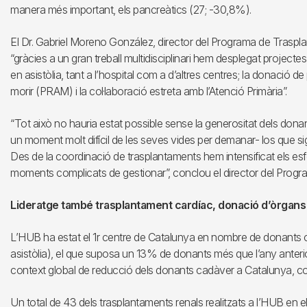
manera més important, els pancreàtics (27; -30,8%).
El Dr. Gabriel Moreno González, director del Programa de Traspla
“gràcies a un gran treball multidisciplinari hem desplegat project
en asistòlia, tant a l’hospital com a d’altres centres; la donació de
morir (PRAM) i la col·laboració estreta amb l’Atenció Primària”.
“Tot això no hauria estat possible sense la generositat dels donan
un moment molt difícil de les seves vides per demanar- los que si
Des de la coordinació de trasplantaments hem intensificat els es
moments complicats de gestionar”, conclou el director del Prog
Lideratge també trasplantament cardíac, donació d’òrgans 
L’HUB ha estat el 1r centre de Catalunya en nombre de donants c
asistòlia), el que suposa un 13% de donants més que l’any anteri
context global de reducció dels donants cadàver a Catalunya, co
Un total de 43 dels trasplantaments renals realitzats a l’HUB en 