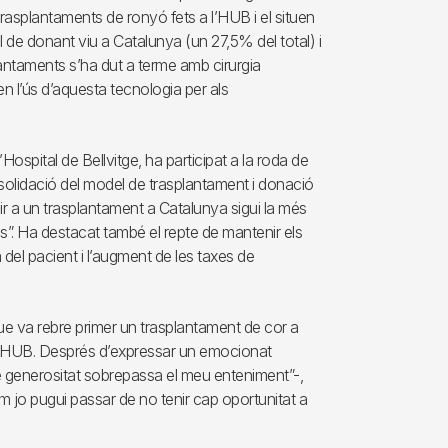
rasplantaments de ronyó fets a l’HUB i el situen
l de donant viu a Catalunya (un 27,5% del total) i
lantaments s’ha dut a terme amb cirurgia
n l’ús d’aquesta tecnologia per als
Hospital de Bellvitge, ha participat a la roda de
solidació del model de trasplantament i donació
dir a un trasplantament a Catalunya sigui la més
ls”. Ha destacat també el repte de mantenir els
 del pacient i l’augment de les taxes de
ue va rebre primer un trasplantament de cor a
a l’HUB. Després d’expressar un emocionat
 de generositat sobrepassa el meu enteniment”-,
 jo pugui passar de no tenir cap oportunitat a