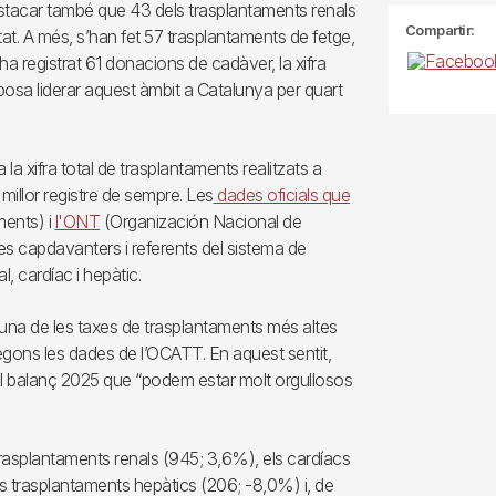
estacar també que 43 dels trasplantaments renals
Compartir:
tat. A més, s’han fet 57 trasplantaments de fetge,
 ha registrat 61 donacions de cadàver, la xifra
uposa liderar aquest àmbit a Catalunya per quart
la xifra total de trasplantaments realitzats a
millor registre de sempre. Les
dades oficials que
ments) i
l'ONT
(Organización Nacional de
es capdavanters i referents del sistema de
, cardíac i hepàtic.
 una de les taxes de trasplantaments més altes
egons les dades de l’OCATT. En aquest sentit,
el balanç 2025 que “podem estar molt orgullosos
trasplantaments renals (945; 3,6%), els cardíacs
ls trasplantaments hepàtics (206; -8,0%) i, de