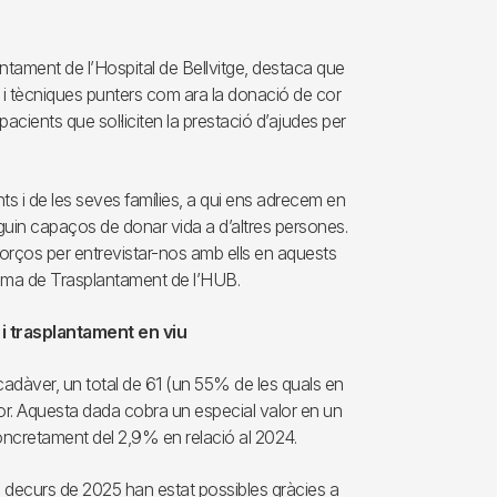
ntament de l’Hospital de Bellvitge, destaca que
es i tècniques punters com ara la donació de cor
 pacients que sol·liciten la prestació d’ajudes per
ts i de les seves famílies, a qui ens adrecem en
guin capaços de donar vida a d’altres persones.
forços per entrevistar-nos amb ells en aquests
rama de Trasplantament de l’HUB.
i trasplantament en viu
adàver, un total de 61 (un 55% de les quals en
or. Aquesta dada cobra un especial valor en un
ncretament del 2,9% en relació al 2024.
el decurs de 2025 han estat possibles gràcies a