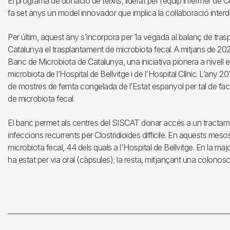
El programa de donació de teixits, liderat per l’equip infermer d
fa set anys un model innovador que implica la col·laboració interdi
Per últim, aquest any s’incorpora per 1a vegada al balanç de trasp
Catalunya el trasplantament de microbiota fecal. A mitjans de 2
Banc de Microbiota de Catalunya, una iniciativa pionera a nivell e
microbiota de l’Hospital de Bellvitge i de l'Hospital Clínic. L’any 2
de mostres de femta congelada de l’Estat espanyol per tal de facili
de microbiota fecal.
El banc permet als centres del SISCAT donar accés a un tractame
infeccions recurrents per Clostridioides difficile. En aquests meso
microbiota fecal, 44 dels quals a l'Hospital de Bellvitge. En la maj
ha estat per via oral (càpsules); la resta, mitjançant una colonosc