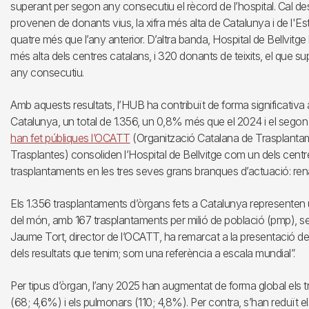
superant per segon any consecutiu el rècord de l’hospital. Cal d
provenen de donants vius, la xifra més alta de Catalunya i de l'Es
quatre més que l’any anterior. D’altra banda, Hospital de Bellvitge
més alta dels centres catalans, i 320 donants de teixits, el que s
any consecutiu.
Amb aquests resultats, l’HUB ha contribuït de forma significativa a 
Catalunya, un total de 1.356, un 0,8% més que el 2024 i el segon 
han fet públiques l’OCATT
(Organització Catalana de Trasplanta
Trasplantes) consoliden l’Hospital de Bellvitge com un dels centr
trasplantaments en les tres seves grans branques d’actuació: renal
Els 1.356 trasplantaments d’òrgans fets a Catalunya representen
del món, amb 167 trasplantaments per milió de població (pmp), s
Jaume Tort, director de l’OCATT, ha remarcat a la presentació d
dels resultats que tenim; som una referència a escala mundial”.
Per tipus d’òrgan, l’any 2025 han augmentat de forma global els 
(68; 4,6%) i els pulmonars (110; 4,8%). Per contra, s’han reduït e