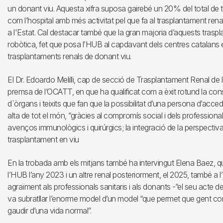
un donant viu. Aquesta xifra suposa gairebé un 20% del total de t
com l’hospital amb més activitat pel que fa al trasplantament rena
a l'Estat. Cal destacar també que la gran majoria d’aquests trasp
robòtica, fet que posa l’HUB al capdavant dels centres catalans e
trasplantaments renals de donant viu.
El Dr. Edoardo Melilli, cap de secció de Trasplantament Renal de l’
premsa de l’OCATT, en que ha qualificat com a èxit rotund la con
d`òrgans i teixits que fan que la possibilitat d’una persona d’acce
alta de tot el món, “gràcies al compromís social i dels professiona
avenços immunològics i quirúrgics; la integració de la perspectiva
trasplantament en viu
En la trobada amb els mitjans també ha intervingut Elena Baez, q
l’HUB l’any 2023 i un altre renal posteriorment, el 2025, també 
agraïment als professionals sanitaris i als donants -“el seu acte
va subratllar l’enorme model d’un model “que permet que gent com
gaudir d’una vida normal”.