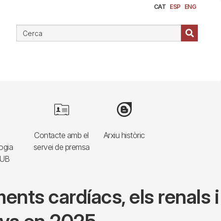
CAT
ESP
ENG
e
Image
Image
Contacte amb el
Arxiu històric
ogia
servei de premsa
HUB
ments cardíacs, els renals i