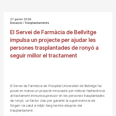
27 gener 2026
Donació i Trasplantaments
El Servei de Farmàcia de Bellvitge
impulsa un projecte per ajudar les
persones trasplantades de ronyó a
seguir millor el tractament
El Servei de Farmàcia de l’Hospital Universitari de Bellvitge ha
posat en marxa un projecte innovador per millorar l’adherència
al tractament immunosupressor en les persones trasplantades
de ronyó, un factor clau per garantir la supervivència de
l’òrgan i la salut a mitjà i llarg termini després del
trasplantament.