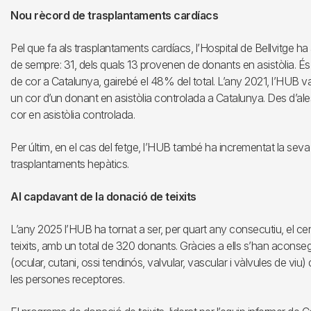
Nou rècord de trasplantaments cardíacs
Pel que fa als trasplantaments cardíacs, l’Hospital de Bellvitge ha a
de sempre: 31, dels quals 13 provenen de donants en asistòlia. És
de cor a Catalunya, gairebé el 48% del total. L’any 2021, l’HUB va
un cor d’un donant en asistòlia controlada a Catalunya. Des d’al
cor en asistòlia controlada.
Per últim, en el cas del fetge, l’HUB també ha incrementat la seva 
trasplantaments hepàtics.
Al capdavant de la donació de teixits
L’any 2025 l’HUB ha tornat a ser, per quart any consecutiu, el c
teixits, amb un total de 320 donants. Gràcies a ells s’han aconseg
(ocular, cutani, ossi tendinós, valvular, vascular i vàlvules de viu) 
les persones receptores.