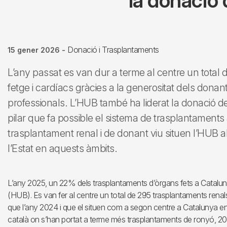
la donació 
Donació i Trasplantaments
15 gener 2026
-
L’any passat es van dur a terme al centre un total
fetge i cardíacs gràcies a la generositat dels donants 
professionals. L’HUB també ha liderat la donació de 
pilar que fa possible el sistema de trasplantaments a
trasplantament renal i de donant viu situen l’HUB a
l’Estat en aquests àmbits.
L’any 2025, un 22% dels trasplantaments d’òrgans fets a Catalunya
(HUB). Es van fer al centre un total de 295 trasplantaments renal
que l’any 2024 i que el situen com a segon centre a Catalunya en 
català on s’han portat a terme més trasplantaments de ronyó, 207,