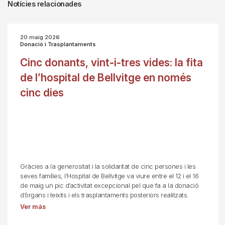
Notícies relacionades
20 maig 2026
Donació i Trasplantaments
Cinc donants, vint-i-tres vides: la fita
de l’hospital de Bellvitge en només
cinc dies
Gràcies a la generositat i la solidaritat de cinc persones i les
seves famílies, l’Hospital de Bellvitge va viure entre el 12 i el 16
de maig un pic d’activitat excepcional pel que fa a la donació
d’òrgans i teixits i els trasplantaments posteriors realitzats.
Ver más