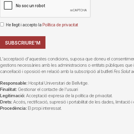
He llegit i accepto la
Política de privacitat
SUBSCRIURE'M
L'acceptació d'aquestes condicions, suposa que doneu el consentiment al 
gestions necessàries amb les administracions o entitats públiques que inte
cancel·lació i oposició en relació amb la subscripció al butlletí
Fes Salut
ad
Responsable:
Hospital Universitari de Bellvitge.
Finalitat:
Gestionar el contacte de l'usuari
Legitimació:
Acceptació expresa de la política de privacitat.
Drets:
Accés, rectificació, supresió i portabilitat de les dades, limitació 
Procedència:
El propi interessat.