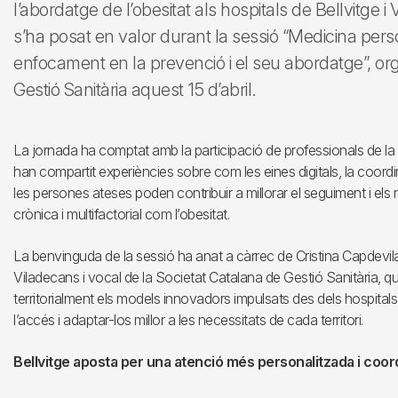
l’abordatge de l’obesitat als hospitals de Bellvitge
s’ha posat en valor durant la sessió “Medicina pers
enfocament en la prevenció i el seu abordatge”, or
Gestió Sanitària aquest 15 d’abril.
La jornada ha comptat amb la participació de professionals de la
han compartit experiències sobre com les eines digitals, la coord
les persones ateses poden contribuir a millorar el seguiment i els 
crònica i multifactorial com l’obesitat.
La benvinguda de la sessió ha anat a càrrec de Cristina Capdevila
Viladecans i vocal de la Societat Catalana de Gestió Sanitària, qu
territorialment els models innovadors impulsats des dels hospitals 
l’accés i adaptar-los millor a les necessitats de cada territori.
Bellvitge aposta per una atenció més personalitzada i coo