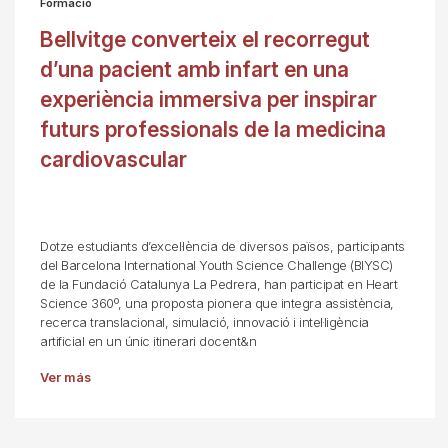
Formació
Bellvitge converteix el recorregut
d’una pacient amb infart en una
experiència immersiva per inspirar
futurs professionals de la medicina
cardiovascular
Dotze estudiants d’excel·lència de diversos països, participants
del Barcelona International Youth Science Challenge (BIYSC)
de la Fundació Catalunya La Pedrera, han participat en Heart
Science 360º, una proposta pionera que integra assistència,
recerca translacional, simulació, innovació i intel·ligència
artificial en un únic itinerari docent&n
Ver más