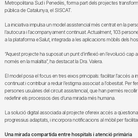
Metropolitana Sud i Penedès, forma part dels projectes transformado
pública de Catalunya, el SISCAT.
La iniciativa impulsa un model assistencial més centrat en la pers
l’autocura i l’acompanyament continuat. Actualment, 103 persones 
a la plataforma eSalut, integrada a les aplicacions mòbils dels hosp
“Aquest projecte ha suposat un punt d’inflexió en l’evolució cap 
només en la malaltia”, ha destacat la Dra. Valera.
El model posa el focus en tres eixos principals: facilitar l’accés 
continuat i contribuir a reduir l’estigma associat a l’obesitat. Per
persones usuàries del circuit assistencial, que han permès recolli
redefinir els processos des d’una mirada més humana.
La solució digital associada al projecte ofereix accés a qüestion
progressius adaptats, i incorpora notificacions al mòbil per facilit
Una mirada compartida entre hospitals i atenció primària