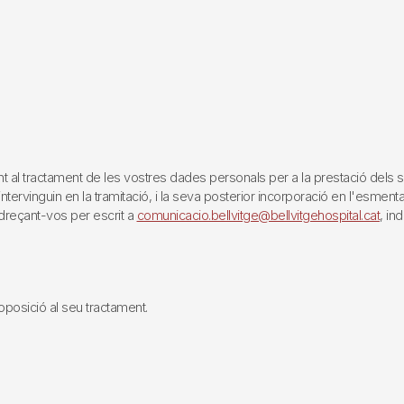
tractament de les vostres dades personals per a la prestació dels servei
rvinguin en la tramitació, i la seva posterior incorporació en l'esmentat 
reçant-vos per escrit a
comunicacio.bellvitge@bellvitgehospital.cat
, in
i oposició al seu tractament.