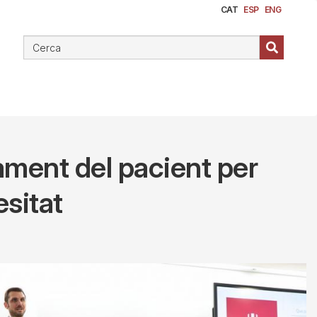
CAT
ESP
ENG
rament del pacient per
esitat