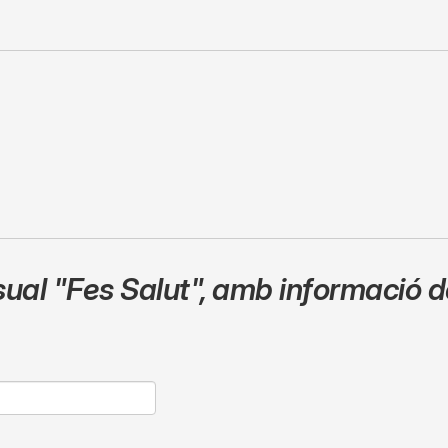
sual
"Fes Salut"
,
amb informació de