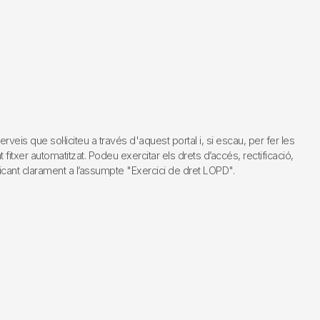
s que sol·liciteu a través d'aquest portal i, si escau, per fer les
fitxer automatitzat. Podeu exercitar els drets d’accés, rectificació,
dicant clarament a l’assumpte "Exercici de dret LOPD".