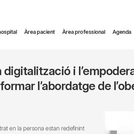
avegación
hospital
Àrea pacient
Àrea professional
Agenda
incipal
la digitalització i l’empode
formar l’abordatge de l’ob
trat en la persona estan redefinint