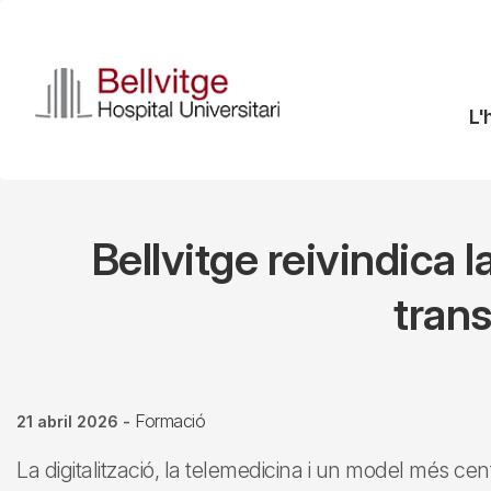
Vés
al
contingut
N
L'
pr
Bellvitge reivindica 
trans
Formació
21 abril 2026
-
La digitalització, la telemedicina i un model més cen