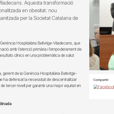
 i Viladecans. Aquesta transformació
onalitzada en obesitat: nou
ganitzada per la Societat Catalana de
 Gerència Hospitalària Bellvitge-Viladecans, que
inació amb l’atenció primària i l’empoderament de
resultats clínics en una problemàtica de salut
, gerent de la Gerència Hospitalària Bellvitge-
e ha defensat la necessitat de descentralitzar
Compartir:
de tercer nivell per garantir una major equitat en
rdinada