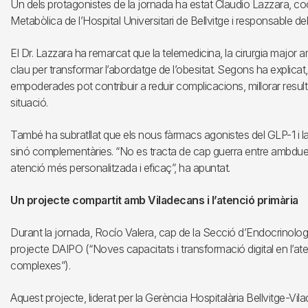
Un dels protagonistes de la jornada ha estat Claudio Lazzara, coor
Metabòlica de l’Hospital Universitari de Bellvitge i responsable del 
El Dr. Lazzara ha remarcat que la telemedicina, la cirurgia major a
clau per transformar l’abordatge de l’obesitat. Segons ha explic
empoderades pot contribuir a reduir complicacions, millorar resulta
situació.
També ha subratllat que els nous fàrmacs agonistes del GLP-1 i la 
sinó complementàries. “No es tracta de cap guerra entre ambdues,
atenció més personalitzada i eficaç”, ha apuntat.
Un projecte compartit amb Viladecans i l’atenció primària
Durant la jornada, Rocío Valera, cap de la Secció d’Endocrinologi
projecte DAIPO (“Noves capacitats i transformació digital en l’a
complexes”).
Aquest projecte, liderat per la Gerència Hospitalària Bellvitge-Vil