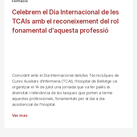
Formació
Celebrem el Dia Internacional de les
TCAIs amb el reconeixement del rol
fonamental d’aquesta professió
Coincidint amb el Dia Internacional dels/les Tècnics/ques de
Cures Auxiliars d'Infermeria (TCAI), l'Hospital de Bellvitge va
organitzar el 14 de juliol una jornada que va fer palès la
diversitat i rellevància de les tasques que porten a terme
aquestes professionals, fonamentals per al dia a dia
assistencial de l’hospital.
Ver más