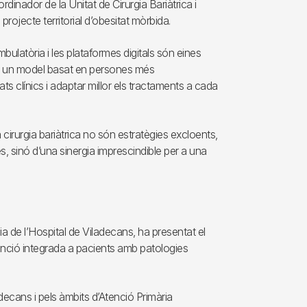
dinador de la Unitat de Cirurgia Bariàtrica i
projecte territorial d’obesitat mòrbida.
mbulatòria i les plataformes digitals són eines
at, un model basat en persones més
ts clínics i adaptar millor els tractaments a cada
cirurgia bariàtrica no són estratègies excloents,
 sinó d’una sinergia imprescindible per a una
a de l’Hospital de Viladecans, ha presentat el
tenció integrada a pacients amb patologies
adecans i pels àmbits d’Atenció Primària