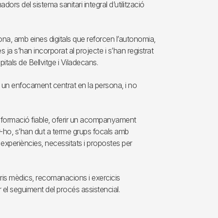
rs del sistema sanitari integral d’utilització
ona, amb eines digitals que reforcen l’autonomia,
ja s’han incorporat al projecte i s’han registrat
itals de Bellvitge i Viladecans.
a un enfocament centrat en la persona, i no
a informació fiable, oferir un acompanyament
 fer-ho, s’han dut a terme grups focals amb
r experiències, necessitats i propostes per
aris mèdics, recomanacions i exercicis
ar el seguiment del procés assistencial.