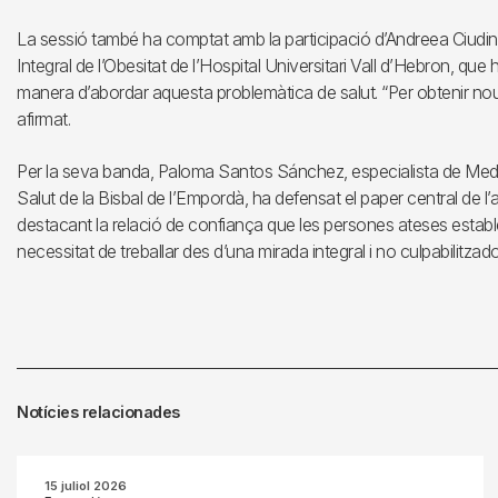
La sessió també ha comptat amb la participació d’Andreea Ciudin
Integral de l’Obesitat de l’Hospital Universitari Vall d’Hebron, que 
manera d’abordar aquesta problemàtica de salut. “Per obtenir nous
afirmat.
Per la seva banda, Paloma Santos Sánchez, especialista de Medic
Salut de la Bisbal de l’Empordà, ha defensat el paper central de l’a
destacant la relació de confiança que les persones ateses estable
necessitat de treballar des d’una mirada integral i no culpabilitzado
Notícies relacionades
15 juliol 2026