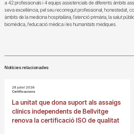
a 42 professionals i 4 equips assistencials de diferents àmbits ass
seva excel·lència, pel seu recorregut professional, honestedat, com
àmbits de la medicina hospitalària, l’atenció primària, la salut públi
biomèdica, l’educació mèdica i les humanitats mèdiques.
Notícies relacionades
28 juliol 2026
Certificacions
La unitat que dona suport als assaigs
clínics independents de Bellvitge
renova la certificació ISO de qualitat