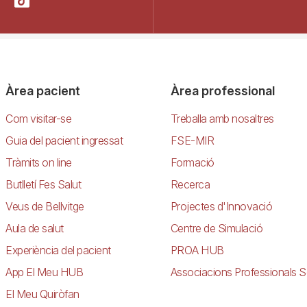
Àrea pacient
Àrea professional
Com visitar-se
Treballa amb nosaltres
Guia del pacient ingressat
FSE-MIR
Tràmits on line
Formació
Butlletí Fes Salut
Recerca
Veus de Bellvitge
Projectes d'Innovació
Aula de salut
Centre de Simulació
Experiència del pacient
PROA HUB
App El Meu HUB
Associacions Professionals S
El Meu Quiròfan