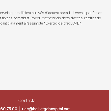
s que sol·liciteu a través d'aquest portal i, si escau, per fer les
fitxer automatitzat. Podeu exercitar els drets d’accés, rectificació,
dicant clarament a l’assumpte "Exercici de dret LOPD".
Contacta
260 75 00
|
uac@bellvitgehospital.cat