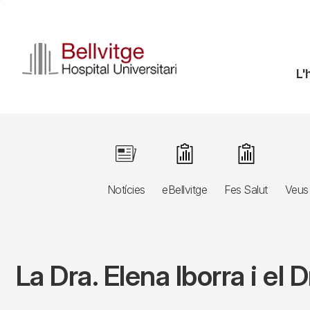
Vés
al
contingut
N
L'
pr
Navegació
Image
Image
Image
principal
Notícies
eBellvitge
Fes Salut
Veus 
3r
nivell
La Dra. Elena Iborra i el 