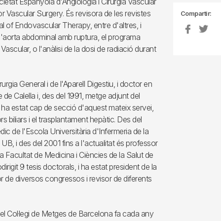
cietat Espanyola d'Angiologia i Cirurgia Vascular
r Vascular Surgery. És revisora de les revistes
Compartir:
 of Endovascular Therapy, entre d'altres, i
 d'aorta abdominal amb ruptura, el programa
scular, o l'anàlisi de la dosi de radiació durant
urgia General i de l'Aparell Digestiu, i doctor en
de Calella i, des del 1991, metge adjunt del
 ha estat cap de secció d'aquest mateix servei,
s biliars i el trasplantament hepàtic. Des del
c de l'Escola Universitària d'Infermeria de la
UB, i des del 2001 fins a l'actualitat és professor
la Facultat de Medicina i Ciències de la Salut de
dirigit 9 tesis doctorals, i ha estat president de la
de diversos congressos i revisor de diferents
 el Col·legi de Metges de Barcelona fa cada any