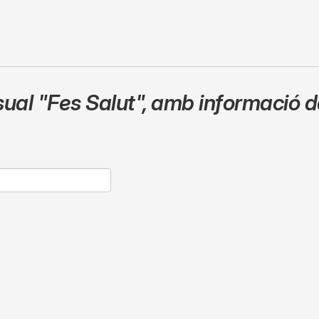
sual
"Fes Salut"
,
amb informació de