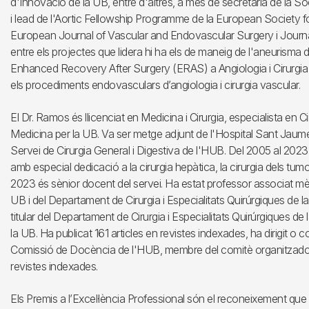
d'Innovació de la UB, entre d'altres, a més de secretària de la So
i lead de l'Aortic Fellowship Programme de la European Society fo
European Journal of Vascular and Endovascular Surgery i Journal
entre els projectes que lidera hi ha els de maneig de l'aneurisma
Enhanced Recovery After Surgery (ERAS) a Angiologia i Cirurgia Va
els procediments endovasculars d’angiologia i cirurgia vascular.
El Dr. Ramos és llicenciat en Medicina i Cirurgia, especialista en Cir
Medicina per la UB. Va ser metge adjunt de l'Hospital Sant Jaume 
Servei de Cirurgia General i Digestiva de l'HUB. Del 2005 al 2023
amb especial dedicació a la cirurgia hepàtica, la cirurgia dels tumor
2023 és sènior docent del servei. Ha estat professor associat mèdi
UB i del Departament de Cirurgia i Especialitats Quirúrgiques de la 
titular del Departament de Cirurgia i Especialitats Quirúrgiques de 
la UB. Ha publicat 161 articles en revistes indexades, ha dirigit o co
Comissió de Docència de l'HUB, membre del comitè organitzador 
revistes indexades.
Els Premis a l’Excel·lència Professional són el reconeixement que