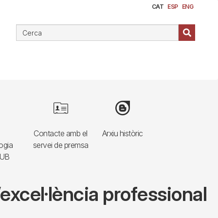
CAT
ESP
ENG
e
Image
Image
Contacte amb el
Arxiu històric
ogia
servei de premsa
HUB
l’excel·lència professional