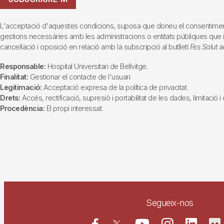
L'acceptació d'aquestes condicions, suposa que doneu el consentiment al 
gestions necessàries amb les administracions o entitats públiques que inte
cancel·lació i oposició en relació amb la subscripció al butlletí
Fes Salut
ad
Responsable:
Hospital Universitari de Bellvitge.
Finalitat:
Gestionar el contacte de l'usuari
Legitimació:
Acceptació expresa de la política de privacitat.
Drets:
Accés, rectificació, supresió i portabilitat de les dades, limitació 
Procedència:
El propi interessat.
Segueix-nos