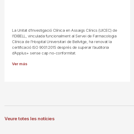
La Unitat d’Investigació Clínica en Assaigs Clínics (UICEC) de
l’IDIBELL, vinculada funcionalment al Servei de Farmacologia
Clínica de l’Hospital Universitari de Bellvitge, ha renovat la
certificació ISO 9001:2015 després de superar l’auditoria
d’Applus+ sense cap no-conformitat.
Ver más
Veure totes les notícies