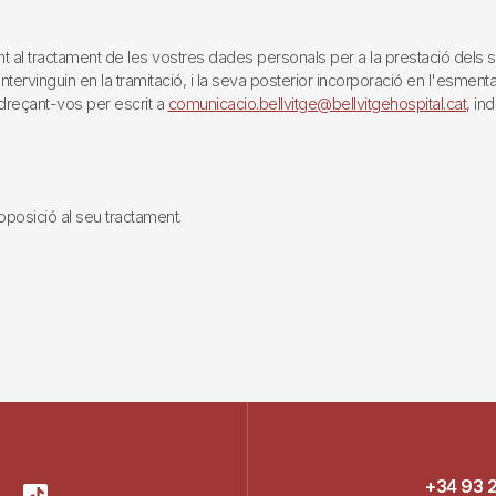
tractament de les vostres dades personals per a la prestació dels servei
rvinguin en la tramitació, i la seva posterior incorporació en l'esmentat 
reçant-vos per escrit a
comunicacio.bellvitge@bellvitgehospital.cat
, in
i oposició al seu tractament.
+34 93 