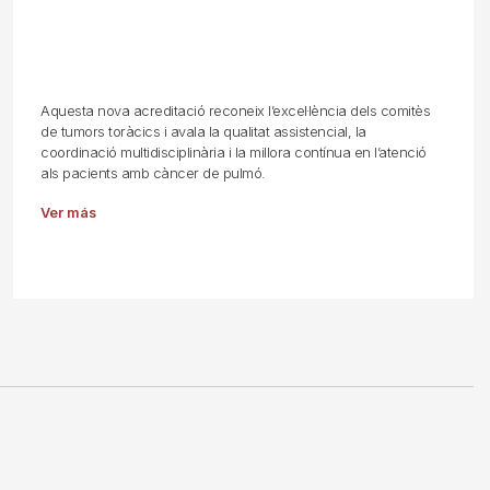
Aquesta nova acreditació reconeix l’excel·lència dels comitès
de tumors toràcics i avala la qualitat assistencial, la
coordinació multidisciplinària i la millora contínua en l’atenció
als pacients amb càncer de pulmó.
Ver más