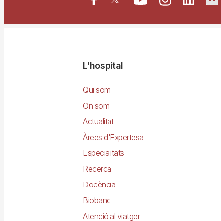
Navegació
L'hospital
principal
Qui som
On som
Actualitat
Àrees d'Expertesa
Especialitats
Recerca
Docència
Biobanc
Atenció al viatger