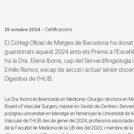
Certificacions
25 octubre 2024
-
El Col·legi Oficial de Metges de Barcelona ha donat
guardonats aquest 2024 amb els Premis a l’Excel·lèn
ha la Dra. Elena Iborra, cap del Servei d’Angiologia i
Emilio Ramos, excap de secció i actual sènior docent
Digestiva de l’HUB.
La Dra. Iborra és llicenciada en Medicina i Cirurgia i doctora en M
Board of Vascular Surgery, màster en Gestió de Centres i Serveis 
postgrau universitari en lideratge en femení per la Universitat de 
Vascular de l'HUB des de gener del 2024, professora associada 
de la Facultat de Medicina de la UB des del 2020, i membre de la