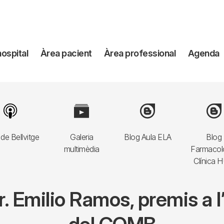
avegación
hospital
Àrea pacient
Àrea professional
Agenda
incipal
Image
Image
Image
Imag
de Bellvitge
Galeria
Blog Aula ELA
Blog
multimèdia
Farmacol
Clínica 
Dr. Emilio Ramos, premis a 