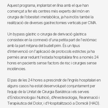
Aquest programa, implantat en línia amb el que han
començat a fer els centres més experts del món en
cirurgia de l’obesitat i metabòlica, ja ha inclòs també la
realització de diverses gastrectomies verticals per CMA.
Un bypass gàstric o cirurgia de derivació gàstrica
consisteix en la connexió d'una petita part de l'estómac
amb la part mitjana del budell prim. És un tipus
d’intervenció on l'aplicació de protocols estrictes ja ha
permès anar reduint l'estada hospitalària fins a només 24
hores en pacients sense factors de risc i cirurgies sense
incidències.
El pas de les 24 hores a prescindir de l’ingrés hospitalari en
alguns casos ha estat desenvolupat conjuntament per
l’equip de la Unitat de Cirurgia Bariàtrica i els serveis
d’Endocrinologia i Nutrició, d’Anestesiologia, Reanimació i
Terapèutica del Dolor, i d’Hospitalització a Domicili (HAD).