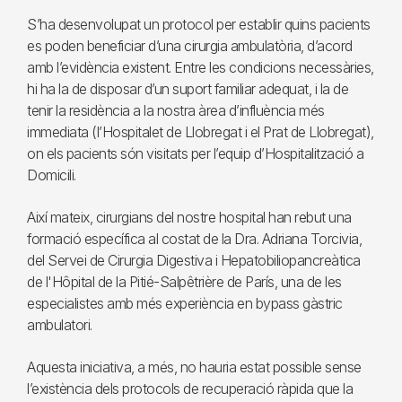
S’ha desenvolupat un protocol per establir quins pacients
es poden beneficiar d’una cirurgia ambulatòria, d’acord
amb l’evidència existent. Entre les condicions necessàries,
hi ha la de disposar d’un suport familiar adequat, i la de
tenir la residència a la nostra àrea d’influència més
immediata (l’Hospitalet de Llobregat i el Prat de Llobregat),
on els pacients són visitats per l’equip d’Hospitalització a
Domicili.
Així mateix, cirurgians del nostre hospital han rebut una
formació específica al costat de la Dra. Adriana Torcivia,
del Servei de Cirurgia Digestiva i Hepatobiliopancreàtica
de l'Hôpital de la Pitié-Salpêtrière de París, una de les
especialistes amb més experiència en bypass gàstric
ambulatori.
Aquesta iniciativa, a més, no hauria estat possible sense
l’existència dels protocols de recuperació ràpida que la