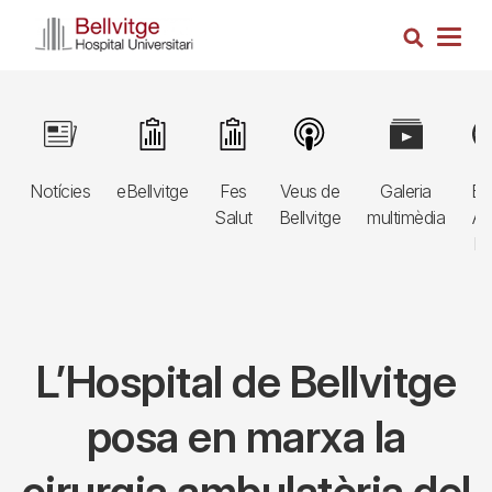
Vés
Cerca
al
Togg
contingut
navig
Navegació
Image
Image
Image
Image
Image
Im
principal
Notícies
eBellvitge
Fes
Veus de
Galeria
Bl
3r
Salut
Bellvitge
multimèdia
Au
nivell
E
L’Hospital de Bellvitge
posa en marxa la
cirurgia ambulatòria del