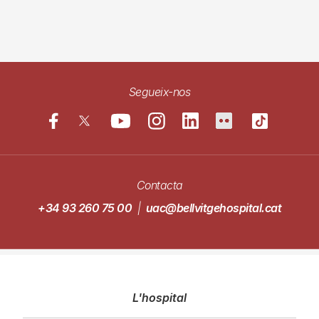
Segueix-nos
Contacta
+34 93 260 75 00
|
uac@bellvitgehospital.cat
Navegació
L'hospital
principal