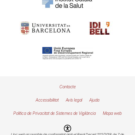
Pie
Contacte
de
Accessibilitat
Avís legal
Ajuda
página
Política de Privacitat de Sistemes de Vigilància
Mapa web
Imagen
Lloc web accessible de conformitat amb el Reial Decret 1112/2018, de 7 de