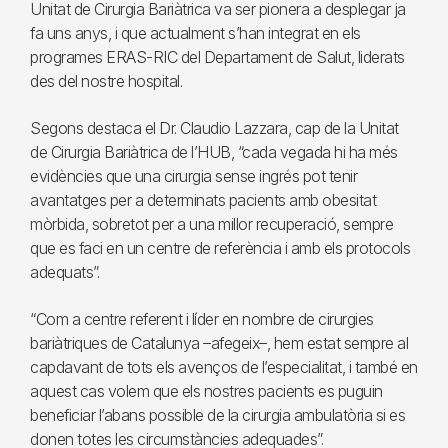
Unitat de Cirurgia Bariàtrica va ser pionera a desplegar ja
fa uns anys, i que actualment s’han integrat en els
programes ERAS-RIC del Departament de Salut, liderats
des del nostre hospital.
Segons destaca el Dr. Claudio Lazzara, cap de la Unitat
de Cirurgia Bariàtrica de l’HUB, “cada vegada hi ha més
evidències que una cirurgia sense ingrés pot tenir
avantatges per a determinats pacients amb obesitat
mòrbida, sobretot per a una millor recuperació, sempre
que es faci en un centre de referència i amb els protocols
adequats”.
“Com a centre referent i líder en nombre de cirurgies
bariàtriques de Catalunya –afegeix–, hem estat sempre al
capdavant de tots els avenços de l’especialitat, i també en
aquest cas volem que els nostres pacients es puguin
beneficiar l’abans possible de la cirurgia ambulatòria si es
donen totes les circumstàncies adequades”.