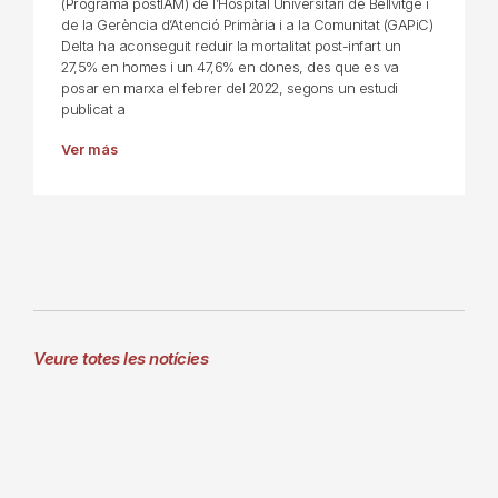
(Programa postIAM) de l’Hospital Universitari de Bellvitge i
de la Gerència d’Atenció Primària i a la Comunitat (GAPiC)
Delta ha aconseguit reduir la mortalitat post-infart un
27,5% en homes i un 47,6% en dones, des que es va
posar en marxa el febrer del 2022, segons un estudi
publicat a
Ver más
Veure totes les notícies