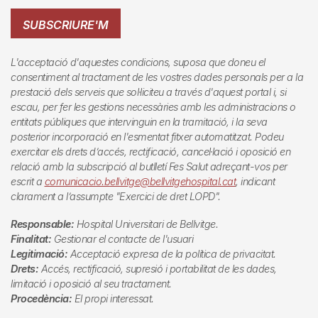
SUBSCRIURE'M
L'acceptació d'aquestes condicions, suposa que doneu el
consentiment al tractament de les vostres dades personals per a la
prestació dels serveis que sol·liciteu a través d'aquest portal i, si
escau, per fer les gestions necessàries amb les administracions o
entitats públiques que intervinguin en la tramitació, i la seva
posterior incorporació en l'esmentat fitxer automatitzat. Podeu
exercitar els drets d’accés, rectificació, cancel·lació i oposició en
relació amb la subscripció al butlletí
Fes Salut
adreçant-vos per
escrit a
comunicacio.bellvitge@bellvitgehospital.cat
, indicant
clarament a l’assumpte "Exercici de dret LOPD".
Responsable:
Hospital Universitari de Bellvitge.
Finalitat:
Gestionar el contacte de l'usuari
Legitimació:
Acceptació expresa de la política de privacitat.
Drets:
Accés, rectificació, supresió i portabilitat de les dades,
limitació i oposició al seu tractament.
Procedència:
El propi interessat.